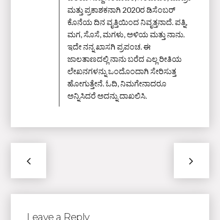
ಮತ್ತು ಪ್ರಕಾಶಕನಾಗಿ 2020ರ ಡಿಸೆಂಬರ್‌
ಕೊನೆಯ ದಿನ ವೃತ್ತಿಯಿಂದ ನಿವೃತ್ತನಾದೆ. ಪತ್ನಿ,
ಮಗ, ಸೊಸೆ, ಮಗಳು, ಅಳಿಯ ಮತ್ತು ನಾನು.
ಇದೇ ನನ್ನ ಖಾಸಗಿ ಪ್ರಪಂಚ. ಈ
ಜಾಲತಾಣದಲ್ಲಿ ನಾನು ಬರೆದ ಎಲ್ಲ ರೀತಿಯ
ಲೇಖನಗಳನ್ನು ಒಂದೊಂದಾಗಿ ಸೇರಿಸುತ್ತ
ಹೋಗುತ್ತೇನೆ. ಓದಿ, ನಿಮಗೇನಾದರೂ
ಅನ್ನಿಸಿದರೆ ಅದನ್ನು ದಾಖಲಿಸಿ.
Leave a Reply