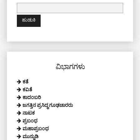
ಇದಕ್ಕಾಗಿ
ಹುಡುಕಿ:
ವಿಭಾಗಗಳು
ಕತೆ
ಕವಿತೆ
ಕಾದಂಬರಿ
ಜಗತ್ತಿನ ಪ್ರಸಿದ್ಧ ಗೂಢಚಾರರು
ನಾಟಕ
ಪ್ರಬಂಧ
ಮಹಾಪ್ರಬಂಧ
ಮುನ್ನುಡಿ