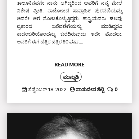
ತಾಲೂಕಿನವನೇ ನಾನು ಆಗಿದ್ದರಿಂದ ಅವರಿಗೆ ನನ್ನ ಮೇಲೆ
ವಿಶೇಷ ಪ್ರೀತಿ. ನಾಡೋಜದ ಸಾಪ್ತಾಹಿಕ ಪುರವಣಿಯನ್ನು
ಅವರೇ ಆಗ ನೋಡಿಕೊಳ್ಳುತ್ತಿದ್ದರು. ಶಾಸ್ತ್ರಿಯವರು ಹಲವು
ಪ್ರಕಾರದ ಬರೆವಣಿಗೆಯನ್ನು ಮಾಡಿದ್ದರೂ
ಕಾದಂಬರಿಯೊಂದನ್ನು ಬರೆದಿರುವುದು ಇದೇ ಮೊದಲು.
ಅವರಿಗೆ ಈಗ ಹತ್ತಿರ ಹತ್ತಿರ 80 ವರ್ಷ....
READ MORE
ಮುನ್ನುಡಿ
ಸೆಪ್ಟೆಂಬರ್ 18, 2022
ವಾಸುದೇವ ಶೆಟ್ಟಿ
0