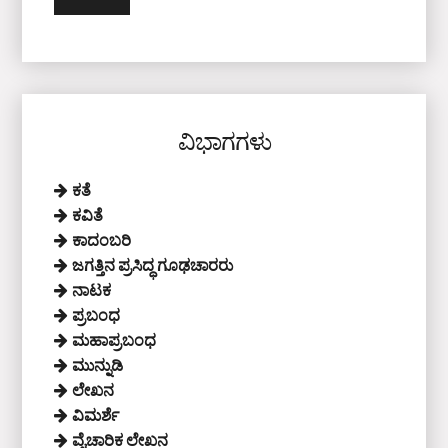
ವಿಭಾಗಗಳು
ಕತೆ
ಕವಿತೆ
ಕಾದಂಬರಿ
ಜಗತ್ತಿನ ಪ್ರಸಿದ್ಧ ಗೂಢಚಾರರು
ನಾಟಕ
ಪ್ರಬಂಧ
ಮಹಾಪ್ರಬಂಧ
ಮುನ್ನುಡಿ
ಲೇಖನ
ವಿಮರ್ಶೆ
ವೈಚಾರಿಕ ಲೇಖನ