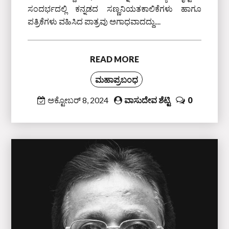
ಸಂದರ್ಭದಲ್ಲಿ ಕನ್ನಡದ ಸಣ್ಣನಿಯತಕಾಲಿಕೆಗಳು ಹಾಗೂ
ಪತ್ರಿಕೆಗಳು ವಹಿಸಿದ ಪಾತ್ರವು ಅಗಾಧವಾದದ್ದು....
READ MORE
ಮಹಾಪ್ರಬಂಧ
ಅಕ್ಟೋಬರ್ 8, 2024
ವಾಸುದೇವ ಶೆಟ್ಟಿ
0