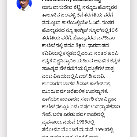
ನಾನು ವಾಸುದೇವ ಶೆಟ್ಟಿ. ನನ್ನೂರು ಹೊನ್ನಾವರ
ತಾಲೂಕಿನ ಜಲವಳ್ಳಿ. 5ನೆ ತರಗತಿಯ ವರೆಗೆ
ನಮ್ಮೂರಿನ ಶಾಲೆಯಲ್ಲಿಯೇ ಓದಿದೆ. ನಂತರ
ಹೊನ್ನಾವರದ ನ್ಯೂ ಇಂಗ್ಲಿಷ್ ಸ್ಕೂಲ್‌ನಲ್ಲಿ 10ನೆ
ತರಗತಿಯ ವರೆಗೆ. ಹೊನ್ನಾವರದ ಎಸ್‌ಡಿಎಂ
ಕಾಲೇಜಿನಲ್ಲಿ ಪದವಿ ಶಿಕ್ಷಣ. ಧಾರವಾಡದ
ಕವಿವಿಯಲ್ಲಿ ಕನ್ನಡದಲ್ಲಿ ಎಂ.ಎ. ನಂತರ ಹಂಪಿ
ಕನ್ನಡ ವಿಶ್ವವಿದ್ಯಾನಿಲಯದಿಂದ ಆಧುನಿಕ ಕನ್ನಡ
ಸಾಹಿತ್ಯದ ಬೆಳವಣಿಗೆಯಲ್ಲಿ ಪತ್ರಿಕೆಗಳ ಪಾತ್ರ
ಎಂಬ ವಿಷಯದಲ್ಲಿ ಪಿಎಚ್‌.ಡಿ ಪದವಿ.
ಕಾರವಾರದ ಬಾಡದ ಶಿವಾಜಿ ಕಾಲೇಜಿನಲ್ಲಿ
ಮೂರು ವರ್ಷ ಅರೆಕಾಲಿಕ ಉಪನ್ಯಾಸಕ.
ಹಾಗೆಯೇ ಕಾರವಾರದ ಸರ್ಕಾರಿ ಕಲಾ ವಿಜ್ಞಾನ
ಕಾಲೇಜಿನಲ್ಲೂ ಒಂದು ವರ್ಷ ಉಪನ್ಯಾಸಕನಾಗಿ
ಸೇವೆ. ಬಳಿಕ ಎರಡು ವರ್ಷ ಊರಿನಲ್ಲಿ
ವ್ಯವಸಾಯ. ನಡುವೆ 1989ರಲ್ಲಿ
ಸರೋಜಿನಿಯೊಂದಿಗೆ ಮದುವೆ. 1990ರಲ್ಲಿ
ನನ್ನ ಮಗನ ಜನನ. ಜೊತೆಗೆ ನಾನು