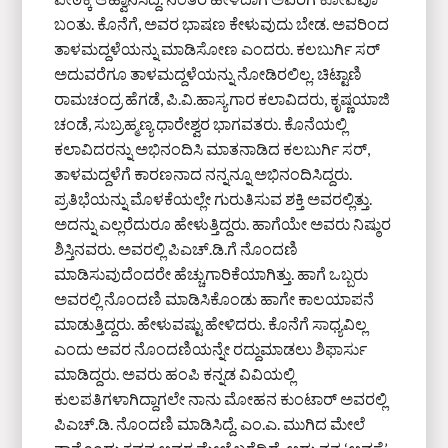
ಬಂತು. ಕೊನೆಗೆ, ಅವರ ಭಾಷಣ ಕೇಳುವುದು ಬೇಡ. ಅವರಿಂದ
ತಾಳಮದ್ದಳೆಯನ್ನು ಮಾಡಿಸೋಣ ಎಂದರು. ಕಲಬುರ್ಗಿ ಸರ್
ಅದುವರೆಗೂ ತಾಳಮದ್ದಳೆಯನ್ನು ನೋಡಿರಲಿಲ್ಲ. ಚಿಟ್ಟಾಣಿ
ರಾಮಚಂದ್ರ ಹೆಗಡೆ, ಪಿ.ವಿ.ಹಾಸ್ಯಗಾರ ಕಲಾವಿದರು, ಕೃಷ್ಣಯಾಜಿ
ಚಂಡೆ, ಸುಬ್ರಹ್ಮಣ್ಯ ಧಾರೇಶ್ವರ ಭಾಗವತರು. ಕೊನೆಯಲ್ಲಿ
ಕಲಾವಿದರನ್ನು ಅಭಿನಂದಿಸಿ ಮಾತನಾಡಿದ ಕಲಬುರ್ಗಿ ಸರ್,
ತಾಳಮದ್ದಳೆಗೆ ಕಾರಣನಾದ ನನ್ನನ್ನೂ ಅಭಿನಂದಿಸಿದ್ದರು.
ಪ್ರತಿಭೆಯನ್ನು ಮೊಳಕೆಯಲ್ಲೇ ಗುರುತಿಸುವ ಶಕ್ತಿ ಅವರಲ್ಲಿತ್ತು.
ಅದನ್ನು ಎಲ್ಲರೆದುರೂ ಹೇಳುತ್ತಿದ್ದರು. ಹಾಗೆಯೇ ಅವರು ನಿಷ್ಠುರ
ಶಿಸ್ತಿನವರು. ಅವರಲ್ಲಿ ಪಿಎಚ್.ಡಿ.ಗೆ ನೊಂದಣಿ
ಮಾಡಿಸುವುದೆಂದರೇ ಹೆಚ್ಚುಗಾರಿಕೆಯಾಗಿತ್ತು. ಹಾಗೆ ಒಬ್ಬರು
ಅವರಲ್ಲಿ ನೊಂದಣಿ ಮಾಡಿಸಿಕೊಂಡು ಹಾಗೇ ಕಾಲಯಾಪನೆ
ಮಾಡುತ್ತಿದ್ದರು. ಹೇಳುವಷ್ಟು ಹೇಳಿದರು. ಕೊನೆಗೆ ಸಾಧ್ಯವಿಲ್ಲ
ಎಂದು ಅವರ ನೊಂದಣಿಯನ್ನೇ ರದ್ದುಮಾಡಲು ಶಿಫಾರ್ಸು
ಮಾಡಿದ್ದರು. ಅವರು ಹಂಪಿ ಕನ್ನಡ ವಿವಿಯಲ್ಲಿ
ಕುಲಪತಿಗಳಾಗಿದ್ದಾಗಲೇ ನಾನು ಮೋಹನ ಕುಂಟಾರ್ ಅವರಲ್ಲಿ
ಪಿಎಚ್.ಡಿ. ನೊಂದಣಿ ಮಾಡಿಸಿದ್ದೆ. ಎಂ.ಎ. ಮುಗಿದ ಮೇಲೆ