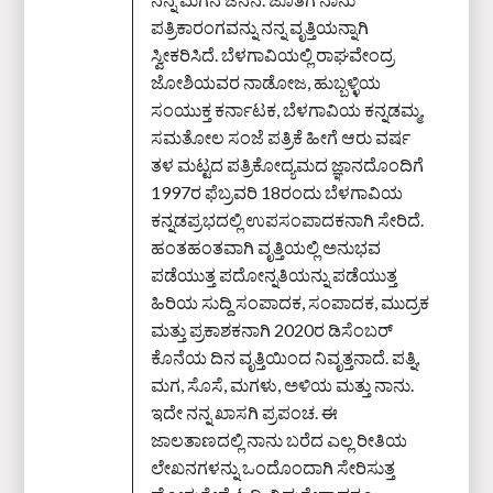
ಪತ್ರಿಕಾರಂಗವನ್ನು ನನ್ನ ವೃತ್ತಿಯನ್ನಾಗಿ
ಸ್ವೀಕರಿಸಿದೆ. ಬೆಳಗಾವಿಯಲ್ಲಿ ರಾಘವೇಂದ್ರ
ಜೋಶಿಯವರ ನಾಡೋಜ, ಹುಬ್ಬಳ್ಳಿಯ
ಸಂಯುಕ್ತ ಕರ್ನಾಟಕ, ಬೆಳಗಾವಿಯ ಕನ್ನಡಮ್ಮ,
ಸಮತೋಲ ಸಂಜೆ ಪತ್ರಿಕೆ ಹೀಗೆ ಆರು ವರ್ಷ
ತಳ ಮಟ್ಟದ ಪತ್ರಿಕೋದ್ಯಮದ ಜ್ಞಾನದೊಂದಿಗೆ
1997ರ ಫೆಬ್ರವರಿ 18ರಂದು ಬೆಳಗಾವಿಯ
ಕನ್ನಡಪ್ರಭದಲ್ಲಿ ಉಪಸಂಪಾದಕನಾಗಿ ಸೇರಿದೆ.
ಹಂತಹಂತವಾಗಿ ವೃತ್ತಿಯಲ್ಲಿ ಅನುಭವ
ಪಡೆಯುತ್ತ ಪದೋನ್ನತಿಯನ್ನು ಪಡೆಯುತ್ತ
ಹಿರಿಯ ಸುದ್ದಿ ಸಂಪಾದಕ, ಸಂಪಾದಕ, ಮುದ್ರಕ
ಮತ್ತು ಪ್ರಕಾಶಕನಾಗಿ 2020ರ ಡಿಸೆಂಬರ್‌
ಕೊನೆಯ ದಿನ ವೃತ್ತಿಯಿಂದ ನಿವೃತ್ತನಾದೆ. ಪತ್ನಿ,
ಮಗ, ಸೊಸೆ, ಮಗಳು, ಅಳಿಯ ಮತ್ತು ನಾನು.
ಇದೇ ನನ್ನ ಖಾಸಗಿ ಪ್ರಪಂಚ. ಈ
ಜಾಲತಾಣದಲ್ಲಿ ನಾನು ಬರೆದ ಎಲ್ಲ ರೀತಿಯ
ಲೇಖನಗಳನ್ನು ಒಂದೊಂದಾಗಿ ಸೇರಿಸುತ್ತ