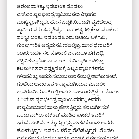
ಆರಂಭವಾಗಿತ್ತು. ಇವರಿಗಿಂತ ಮೊದಲು
ಎಸ್.ಎಂ.ವೃಷಭೇಂದ್ರಸ್ವಾಮಿಯವರು ವಿಭಾಗದ
ಮುಖ್ಯಸ್ಥರಾಗಿದ್ದರು. ಹೊಸ ಪದ್ಧತಿಯಿಂದಾಗಿ ವೃಷಭೇಂದ್ರ
ಸ್ವಾಮಿಯವರು ತಮ್ಮ ಶಿಷ್ಯನ ನಾಯಕತ್ವದಲ್ಲಿ ಕೆಲಸ ಮಾಡುವ
ಪರಿಸ್ಥಿತಿ ಬಂತು. ಇದರಿಂದ ಒಂದು ರೀತಿಯ ಒಳಗುದಿ,
ಗುಂಪುಗಾರಿಕೆ ಅಧ್ಯಯನಪೀಠದಲ್ಲಿತ್ತು. ಯಾರ ಛೇಂಬರಿಗೆ
ಯಾರು ಬಹಳ ಸಲ ಹೋದರೆ ಏನಾದರೂ ಹಣೆಪಟ್ಟಿ
ಕಟ್ಟಿಬಿಡುತ್ತಾರೋ ಎಂಬ ಆತಂಕ ವಿದ್ಯಾರ್ಥಿಗಳಲ್ಲಿತ್ತು.
ಕಲಬುರ್ಗಿ ಸರ್ ವಿದ್ವತ್ತಿನ ಬಗ್ಗೆ ಎಲ್ಲ ವಿದ್ಯಾರ್ಥಿಗಳಿಗೂ
ಗೌರವವಿತ್ತು. ಅವರು ಸಮಯಪಾಲನೆಯಲ್ಲಿ ಅಪ್‌ಟುಡೇಟ್.
ಗಂಟೆಯ ಅನುರಣನ ಇನ್ನೂ ಮುಗಿಯುವ ಮೊದಲೇ
ಕ್ಲಾಸ್‌ರೂಮಿನ ಬಾಗಿಲಲ್ಲಿ ಅವರು ಹಾಜರಾಗುತ್ತಿದ್ದರು. ಮೊದಲ
ಪಿರಿಯಡ್ ವೃಷಭೇಂದ್ರ ಸ್ವಾಮಿಯವರದ್ದು. ಅವರು
ಕಾವ್ಯಮೀಮಾಂಸೆಯನ್ನು ಹೇಳುತ್ತಿದ್ದರು. ಕಲಬುರ್ಗಿ ಸರ್
ಬಂದು ಬಾಗಿಲು ಕಟ್‌ಕಟ್ ಮಾಡಿದ ಕೂಡಲೆ ಇವರಿಗೆ
ಇರುಸುಮುರಿಸು. ತಮ್ಮ ದಫ್ತರನ್ನು ಮಡಚಿಕೊಂಡು ಅವರು
ಹೋಗುತ್ತಿದ್ದರು. ಇವರು ಒಳಗೆ ಪ್ರವೇಶಿಸುತ್ತಿದ್ದರು. ಮೊದಲ
ವರ್ಷ ನಮಗೆ ಛಂದಸ್ಸು ಹಾಗೂ ಎರಡನೆ ವರ್ಷ ಸಂಶೋಧನೆ