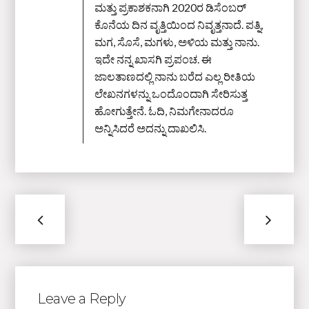
ಮತ್ತು ಪ್ರಕಾಶಕನಾಗಿ 2020ರ ಡಿಸೆಂಬರ್‌
ಕೊನೆಯ ದಿನ ವೃತ್ತಿಯಿಂದ ನಿವೃತ್ತನಾದೆ. ಪತ್ನಿ,
ಮಗ, ಸೊಸೆ, ಮಗಳು, ಅಳಿಯ ಮತ್ತು ನಾನು.
ಇದೇ ನನ್ನ ಖಾಸಗಿ ಪ್ರಪಂಚ. ಈ
ಜಾಲತಾಣದಲ್ಲಿ ನಾನು ಬರೆದ ಎಲ್ಲ ರೀತಿಯ
ಲೇಖನಗಳನ್ನು ಒಂದೊಂದಾಗಿ ಸೇರಿಸುತ್ತ
ಹೋಗುತ್ತೇನೆ. ಓದಿ, ನಿಮಗೇನಾದರೂ
ಅನ್ನಿಸಿದರೆ ಅದನ್ನು ದಾಖಲಿಸಿ.
Leave a Reply