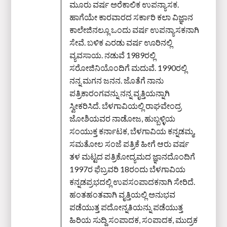
ಮೂರು ವರ್ಷ ಅರೆಕಾಲಿಕ ಉಪನ್ಯಾಸಕ.
ಹಾಗೆಯೇ ಕಾರವಾರದ ಸರ್ಕಾರಿ ಕಲಾ ವಿಜ್ಞಾನ
ಕಾಲೇಜಿನಲ್ಲೂ ಒಂದು ವರ್ಷ ಉಪನ್ಯಾಸಕನಾಗಿ
ಸೇವೆ. ಬಳಿಕ ಎರಡು ವರ್ಷ ಊರಿನಲ್ಲಿ
ವ್ಯವಸಾಯ. ನಡುವೆ 1989ರಲ್ಲಿ
ಸರೋಜಿನಿಯೊಂದಿಗೆ ಮದುವೆ. 1990ರಲ್ಲಿ
ನನ್ನ ಮಗನ ಜನನ. ಜೊತೆಗೆ ನಾನು
ಪತ್ರಿಕಾರಂಗವನ್ನು ನನ್ನ ವೃತ್ತಿಯನ್ನಾಗಿ
ಸ್ವೀಕರಿಸಿದೆ. ಬೆಳಗಾವಿಯಲ್ಲಿ ರಾಘವೇಂದ್ರ
ಜೋಶಿಯವರ ನಾಡೋಜ, ಹುಬ್ಬಳ್ಳಿಯ
ಸಂಯುಕ್ತ ಕರ್ನಾಟಕ, ಬೆಳಗಾವಿಯ ಕನ್ನಡಮ್ಮ,
ಸಮತೋಲ ಸಂಜೆ ಪತ್ರಿಕೆ ಹೀಗೆ ಆರು ವರ್ಷ
ತಳ ಮಟ್ಟದ ಪತ್ರಿಕೋದ್ಯಮದ ಜ್ಞಾನದೊಂದಿಗೆ
1997ರ ಫೆಬ್ರವರಿ 18ರಂದು ಬೆಳಗಾವಿಯ
ಕನ್ನಡಪ್ರಭದಲ್ಲಿ ಉಪಸಂಪಾದಕನಾಗಿ ಸೇರಿದೆ.
ಹಂತಹಂತವಾಗಿ ವೃತ್ತಿಯಲ್ಲಿ ಅನುಭವ
ಪಡೆಯುತ್ತ ಪದೋನ್ನತಿಯನ್ನು ಪಡೆಯುತ್ತ
ಹಿರಿಯ ಸುದ್ದಿ ಸಂಪಾದಕ, ಸಂಪಾದಕ, ಮುದ್ರಕ