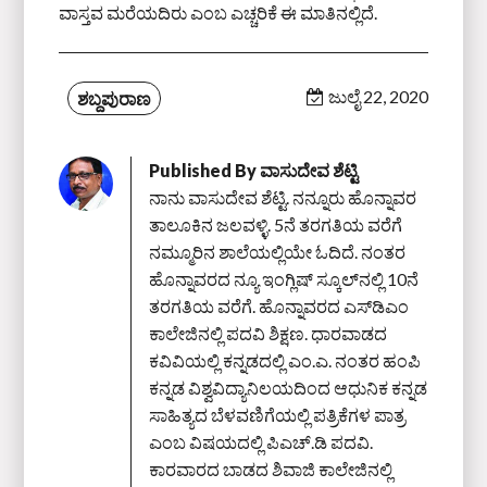
ವಾಸ್ತವ ಮರೆಯದಿರು ಎಂಬ ಎಚ್ಚರಿಕೆ ಈ ಮಾತಿನಲ್ಲಿದೆ.
ಜುಲೈ 22, 2020
ಶಬ್ದಪುರಾಣ
Published By
ವಾಸುದೇವ ಶೆಟ್ಟಿ
ನಾನು ವಾಸುದೇವ ಶೆಟ್ಟಿ. ನನ್ನೂರು ಹೊನ್ನಾವರ
ತಾಲೂಕಿನ ಜಲವಳ್ಳಿ. 5ನೆ ತರಗತಿಯ ವರೆಗೆ
ನಮ್ಮೂರಿನ ಶಾಲೆಯಲ್ಲಿಯೇ ಓದಿದೆ. ನಂತರ
ಹೊನ್ನಾವರದ ನ್ಯೂ ಇಂಗ್ಲಿಷ್ ಸ್ಕೂಲ್‌ನಲ್ಲಿ 10ನೆ
ತರಗತಿಯ ವರೆಗೆ. ಹೊನ್ನಾವರದ ಎಸ್‌ಡಿಎಂ
ಕಾಲೇಜಿನಲ್ಲಿ ಪದವಿ ಶಿಕ್ಷಣ. ಧಾರವಾಡದ
ಕವಿವಿಯಲ್ಲಿ ಕನ್ನಡದಲ್ಲಿ ಎಂ.ಎ. ನಂತರ ಹಂಪಿ
ಕನ್ನಡ ವಿಶ್ವವಿದ್ಯಾನಿಲಯದಿಂದ ಆಧುನಿಕ ಕನ್ನಡ
ಸಾಹಿತ್ಯದ ಬೆಳವಣಿಗೆಯಲ್ಲಿ ಪತ್ರಿಕೆಗಳ ಪಾತ್ರ
ಎಂಬ ವಿಷಯದಲ್ಲಿ ಪಿಎಚ್‌.ಡಿ ಪದವಿ.
ಕಾರವಾರದ ಬಾಡದ ಶಿವಾಜಿ ಕಾಲೇಜಿನಲ್ಲಿ