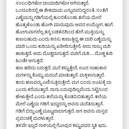
ಸಂಬಂಧಿಗಳೋ ದಾಯಾದಿಗಳೋ ಆಗಿರುತ್ತಾರೆ.
ಒಂದೂರಿನಲ್ಲಿ ಈ ಶೇಕಮಾಮ ಎನ್ನುವವನಿದ್ದನಂತೆ. ಸಂತೆಗೆ
ಎಣ್ಣೆಯನ್ನು ಗಡಿಗೆಯಲ್ಲಿ ತುಂಬಿಕೊಂಡು ತಲೆಯ ಮೇಲೆ
ಹೊತ್ತುಕೊಂಡು ಹೋಗಿ ಮಾರುವುದು ಅವನ ಉದ್ಯೋಗ. ಹಾಗೆ
ಹೋಗುವಾಗಲೆಲ್ಲ ತನ್ನ ಬಡತನದಿಂದ ಹೇಗೆ ಮುಕ್ತಿಯನ್ನು
ಕಾಣಬಹುದು ಎಂದು ಕನಸು ಕಾಣುತ್ತಿದ್ದ. ಈ ಬಾರಿ ಎಣ್ಣೆಯನ್ನು
ಮಾರಿ ಒಂದು ಕುರಿಯನ್ನು ಖರೀದಿಸುತ್ತೇನೆ. ಅದು ನಾಲ್ಕು ಮರಿ
ಹಾಕುತ್ತದೆ. ಅದು ದೊಡ್ಡದಾಗುತ್ತದೆ. ಮರಿಗೆ ಮರಿ…. ದೊಡ್ಡ ಕುರಿ
ಹಿಂಡೇ ಆಗುತ್ತದೆ.
ಹಣ ಹರಿದು ಬರುತ್ತದೆ. ಮನೆ ಕಟ್ಟುತ್ತೇನೆ. ಊರ ಸಾಹುಕಾರ
ಮಗಳನ್ನು ಕೊಟ್ಟು ಮದುವೆ ಮಾಡುತ್ತಾನೆ. ಮಕ್ಕಳಾಗುತ್ತಾರೆ.
ತಾನು ಹಣವನ್ನು ಎಣಿಸುತ್ತಿರುತ್ತೇನೆ. ಮಗ ಬಂದು ಊಟಕ್ಕೆ ಬಾ
ಎಂದು ಕರೆಯುತ್ತಾನೆ. ನಾನು ಬರುವುದಿಲ್ಲವೆಂದು ಸಿಟ್ಟಿನಿಂದ
ಹೇಳುತ್ತೇನೆ ಎಂದು ತಲೆಯನ್ನು ಕೊಡವಿಬಿಡುತ್ತಾನೆ. ತಲೆಯ
ಮೇಲೆ ಎಣ್ಣೆಯ ಗಡಿಗೆ ಇದ್ದುದನ್ನು ಅವನು ಮರೆತಿರುತ್ತಾನೆ.
ಗಡಿಗೆ ಬಿದ್ದು ಎಣ್ಣೆ ಮಣ್ಣುಪಾಲಾಗುತ್ತದೆ. ಆಗ ಅವನು ವಾಸ್ತವ
ಪ್ರಪಂಚಕ್ಕೆ ಮರಳುತ್ತಾನೆ.
ತಳವೇ ಇಲ್ಲದೆ ಗಾಳಿಯಲ್ಲಿ ಗೋಪುರ ಕಟ್ಟುವವರ ಸ್ಥಿತಿ ಇದು.