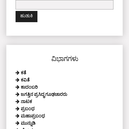
ಇದಕ್ಕಾಗಿ
ಹುಡುಕಿ:
ವಿಭಾಗಗಳು
ಕತೆ
ಕವಿತೆ
ಕಾದಂಬರಿ
ಜಗತ್ತಿನ ಪ್ರಸಿದ್ಧ ಗೂಢಚಾರರು
ನಾಟಕ
ಪ್ರಬಂಧ
ಮಹಾಪ್ರಬಂಧ
ಮುನ್ನುಡಿ