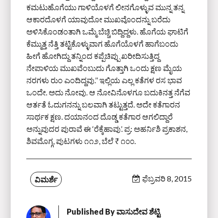
ಕಮಟುಹೊಗೆಯು ಗಾಳಿಯೊಳಗೆ ಲೀನಗೊಳ್ಳುವ ಮುನ್ನ ತನ್ನ
ಆಕಾರದೊಳಗೆ ಯಾವುದೋ ಮುಖವೊಂದನ್ನು ಬರೆದು
ಅಳಿಸಿಕೊಂಡಂತಾಗಿ ಒಮ್ಮೆ ಬೆಚ್ಚಿ ಬಿದ್ದಿದ್ದಳು. ಹೊಗೆಯ ಘಾಟಿಗೆ
ಕೆಮ್ಮುತ್ತ ನೆತ್ತಿ ತಟ್ಟಿಕೊಳ್ಳುವಾಗ ಹೊಗೆಯೊಳಗೆ ಹಾಗೆಬಂದು
ಹೀಗೆ ಹೋಗಿದ್ದು ತನ್ನಿಂದ ಕಪ್ಪೆಚಿಪ್ಪು ಖರೀದಿಸುತ್ತಿದ್ದ
ನೇಪಾಳಿಯ ಮುಖವೆಂಬುದು ಗೊತ್ತಾಗಿ ಒಂದು ಕ್ಷಣ ಮೈಯ
ನರಗಳು ರುಂ ಎಂದಿದ್ದವು.’’ ಇಲ್ಲಿಯ ಎಲ್ಲ ಕತೆಗಳ ರಸ ಭಾವ
ಒಂದೇ. ಅದು ನೋವು. ಆ ನೋವಿನೊಳಗೂ ಬದುಕಿನತ್ತ ನೆಗೆವ
ಆರ್ತತೆ ಓದುಗನನ್ನು ಬಲವಾಗಿ ತಟ್ಟುತ್ತದೆ. ಅದೇ ಕತೆಗಾರನ
ಸಾರ್ಥಕ ಕ್ಷಣ. ದಯಾನಂದ ದೊಡ್ಡ ಕತೆಗಾರ ಆಗಲಿದ್ದಾರೆ
ಅನ್ನುವುದರ ಪುರಾವೆ ಈ ‘ರೆಕ್ಕೆಹಾವು’. ಪ್ರ: ಅಹರ್ನಿಶಿ ಪ್ರಕಾಶನ,
ಶಿವಮೊಗ್ಗ, ಪುಟಗಳು ೧೧೨, ಬೆಲೆ ₹ ೧೦೦.
ಫೆಬ್ರವರಿ 8, 2015
ವಿಮರ್ಶೆ
Published By
ವಾಸುದೇವ ಶೆಟ್ಟಿ