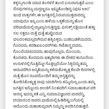
ಕಕ್ಕಸ್ಸುಗುಂಡಿ ಯಾವ ತಿಂಗಳಿಗೆ ತುಂಬಿ ಬಸುರಾಗುತ್ತದೆ ಎಂಬ
ನೆನಪುಗಳನ್ನೂ ಯರ‌್ರಣ್ಣನೂ ಇಟ್ಟುಕೊಂಡಿದ್ದ. (ಪುಟ ೪೫)’’
ಇಂಥ ಪಾತ್ರಗಳೇ, ಈ ಜಗತ್ತಿನಲ್ಲಿ ನಿರುಪಯುಕ್ತವಾದದ್ದು
ಯಾವುದೂ ಇಲ್ಲ ಎಂಬ ಹಳೆಯ ಒಕ್ಕಣೆಯನ್ನು ಹೊಸ
ಪರಿಭಾಷೆಯಲ್ಲಿ ವ್ಯಾಖ್ಯಾನಿಸುತ್ತಿದ್ದವು. ಫೀನಿಕ್ಸ್ ಪಕ್ಷಿಯಂತೆ ಹತ್ತು
ಸಲ ಸತ್ತರೂ ಮತ್ತೆ ಮತ್ತೆ ಹುಟ್ಟಿಬರುವ
ಛಲದಂಕಮಲ್ಲರಾಗಿರುವ ಹಕ್ಕಿಪಿಕ್ಕರು, ಬುಡಬುಡಕೆಯವರು,
ಗೊರವರು, ಕರಡಿಖಲಂದರ್‌ಗಳು, ಗಿಣಿಶಾಸ್ತ್ರದವರು,
ಗೊಂಬೆಯಾಟದವರು, ಹಾವುಗೊಲ್ಲರು, ದೊಂಬರು,
ಕೊರಚರು, ಕೊರಮರು ಇತ್ಯಾದಿಗಳು ಈ ದೇಶದ ಕಾನೂನೆಂಬ
ಉರುಳಿನಲ್ಲಿ ಗೊತ್ತಿದ್ದೋ ಗೊತ್ತಿಲ್ಲದೆಯೋ ಸಿಕ್ಕಿಬಿದ್ದು ತಮ್ಮ
ಅದುವರೆಗಿನ ಅಸ್ಮಿತೆಯನ್ನು ಕಳೆದುಕೊಳ್ಳುತ್ತ ಕೆಲವೇ ದಿನಗಳಲ್ಲಿ
ಮತ್ತೆ ಹೊಸ ರೂಪದೊಂದಿಗೆ ತಮ್ಮ ಅಸ್ತಿತ್ವವನ್ನು
ತೋರಿಸಿಕೊಳ್ಳುತ್ತ ನಾವು ಯಾರಿಗೇನು ಕಮ್ಮಿಯಿಲ್ಲ ಎಂದು ತಮ್ಮ
ಜಗತ್ತಿನ ಇನ್ನೊಂದು ಅಂಚಿಗೆ ನಿಂತವರಿಗೆ ಸವಾಲುಹಾಕುವ ಪರಿ
ಅನನ್ಯ. ಇದನ್ನು ಕತೆ ಎನ್ನಿ, ಸಮಾಜವಿಜ್ಞಾನದ ಪಾಠವೆನ್ನಿ,
ದಯಾನಂದ ಅವರು ಭಾಷೆಯಲ್ಲಿ ಹಿಡಿದಿಟ್ಟ ಬಗೆಯಲ್ಲಿ
ಅದೊಂದು ಮಹಾಕಾವ್ಯವಾಗಿ ನಿಮ್ಮನ್ನು ಆವರಿಸಿಬಿಡುತ್ತದೆ.