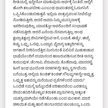
ರೀತಿಯಲ್ಲಿ, ಇನ್ನೇನೋ ಮಾಡುವುದು ಅರ್ಧಕ್ಕೆ ನಿಂತಿದೆ, ಅಲ್ಲಿಗೆ
ಹೋಗಿ ತಲುಪಬೇಕು ಎಂಬಂಥ ಧಾವಂತದಲ್ಲಿ ಓದುಗನಿಗೆ
ಒಪ್ಪಿಸಿಕೊಂಡುಬಿಡುತ್ತವೆ. ಇಲ್ಲಿಯ ಪಾತ್ರಪ್ರಪಂಚ ನೀವೆಲ್ಲೋ
ನೋಡಿರುತ್ತೀರಿ, ಆದರೆ ಅವರು ನಿಮ್ಮ ಮನಸ್ಸಿನಾಳಕ್ಕೆ
ಇಳಿದಿರುವುದಿಲ್ಲ. ಯಾವತ್ತೋ ಅವರೊಂದಿಗೆ ಸಂಭಾಷಣೆ
ನಡೆಸಿರುತ್ತೀರಿ. ಆದರೆ ಏನೆಂದು ನೆನಪಾಗುತ್ತಿಲ್ಲ. ಅಂಥ
ಕ್ಷುದ್ರಾತಿಕ್ಷುದ್ರ ಜೀವಿಗಳಲ್ಲಿರುವ ಆಸೆ, ಬಯಕೆ, ಈರ್ಷ್ಯೆ, ಈಪ್ಸೆ,
ಕಿಚ್ಚು, ಒಪ್ಪು, ಒನಪು, ಒಯ್ಯಾರ, ವೈರಾಗ್ಯ ಇತ್ಯಾದಿಗಳನ್ನು
ಆಗತಾನೆ ನೀರಿನಿಂದೆತ್ತಿದ ಮೀನಿನಂತೆ ವಿಲಿವಿಲಿ ಮಿಡುಕಾಡುವ
ಭಾಷೆಯೊಂದಿಗೆ ದಯಾನಂದ ಹಾಜರುಪಡಿಸುವ ರೀತಿ ಅನನ್ಯ.
ಕುರುಂಪುಳಿ, ಚೆಂಗಾವಿ, ಪೆರುವಾಯಿ, ಕೊಡೆಪಾವು, ಮಾದರಟ್ಟಿ
ಹೀಗೆ ಇಂಥ ಭೂಲೋಕ ನರಕಗಳನ್ನೇ ತಮ್ಮ ಸ್ವರ್ಗವೆಂದು
ಬಗೆಯುತ್ತ, ಅಲ್ಲಿಯ ಕಿಂಚಿತ್ ಕಿಂಚಿತ್ ಸೌಲಭ್ಯಗಳನ್ನೇ ಅಪ್ಪುತ್ತ,
ಒಪ್ಪುತ್ತ ಇಹವನ್ನು ಮರೆಯುವ ಪ್ರಜೆಗಳೆಂದರೆ ಯಾರು?
ಒಂದೆಡೆ ಸಮಸ್ಯೆ ಇನ್ನೊಂದೆಡೆ ಪರಿಹಾರವೆಂಬ ಎರಡನ್ನೂ
ಜೀವಂತವಿರಿಸಿಕೊಳ್ಳುವ ಕಿರಾತಕ ಪ್ಲಾನುಗಳನ್ನು ಅತ್ಯಂತ
ಯಶಸ್ವಿಯಾಗಿಯೇ ನಡೆಸಿಕೊಂಡು ಬಂದ ಮಂಕಾಳಿ, ಮಾಜಿ
ಡಕಾಯಿತ ಮತ್ತು ಹಾಲಿ ಡಂಗೂರದವ ಚುಂಚುಂಬ್ಲ, ಒಂದು