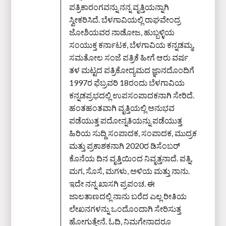
ಪತ್ರಿಕಾರಂಗವನ್ನು ನನ್ನ ವೃತ್ತಿಯನ್ನಾಗಿ
ಸ್ವೀಕರಿಸಿದೆ. ಬೆಳಗಾವಿಯಲ್ಲಿ ರಾಘವೇಂದ್ರ
ಜೋಶಿಯವರ ನಾಡೋಜ, ಹುಬ್ಬಳ್ಳಿಯ
ಸಂಯುಕ್ತ ಕರ್ನಾಟಕ, ಬೆಳಗಾವಿಯ ಕನ್ನಡಮ್ಮ,
ಸಮತೋಲ ಸಂಜೆ ಪತ್ರಿಕೆ ಹೀಗೆ ಆರು ವರ್ಷ
ತಳ ಮಟ್ಟದ ಪತ್ರಿಕೋದ್ಯಮದ ಜ್ಞಾನದೊಂದಿಗೆ
1997ರ ಫೆಬ್ರವರಿ 18ರಂದು ಬೆಳಗಾವಿಯ
ಕನ್ನಡಪ್ರಭದಲ್ಲಿ ಉಪಸಂಪಾದಕನಾಗಿ ಸೇರಿದೆ.
ಹಂತಹಂತವಾಗಿ ವೃತ್ತಿಯಲ್ಲಿ ಅನುಭವ
ಪಡೆಯುತ್ತ ಪದೋನ್ನತಿಯನ್ನು ಪಡೆಯುತ್ತ
ಹಿರಿಯ ಸುದ್ದಿ ಸಂಪಾದಕ, ಸಂಪಾದಕ, ಮುದ್ರಕ
ಮತ್ತು ಪ್ರಕಾಶಕನಾಗಿ 2020ರ ಡಿಸೆಂಬರ್‌
ಕೊನೆಯ ದಿನ ವೃತ್ತಿಯಿಂದ ನಿವೃತ್ತನಾದೆ. ಪತ್ನಿ,
ಮಗ, ಸೊಸೆ, ಮಗಳು, ಅಳಿಯ ಮತ್ತು ನಾನು.
ಇದೇ ನನ್ನ ಖಾಸಗಿ ಪ್ರಪಂಚ. ಈ
ಜಾಲತಾಣದಲ್ಲಿ ನಾನು ಬರೆದ ಎಲ್ಲ ರೀತಿಯ
ಲೇಖನಗಳನ್ನು ಒಂದೊಂದಾಗಿ ಸೇರಿಸುತ್ತ
ಹೋಗುತ್ತೇನೆ. ಓದಿ, ನಿಮಗೇನಾದರೂ