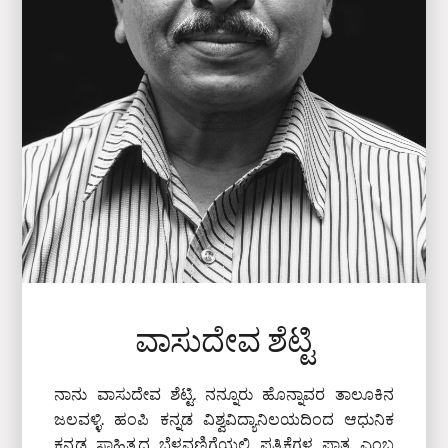
ವಾಸುದೇವ ಶೆಟ್ಟಿ
ನಾನು ವಾಸುದೇವ ಶೆಟ್ಟಿ. ನನ್ನೂರು ಹೊನ್ನಾವರ ತಾಲೂಕಿನ
ಜಲವಳ್ಳಿ. ಹಂಪಿ ಕನ್ನಡ ವಿಶ್ವವಿದ್ಯಾನಿಲಯದಿಂದ ಆಧುನಿಕ
ಕನ್ನಡ ಸಾಹಿತ್ಯದ ಬೆಳವಣಿಗೆಯಲ್ಲಿ ಪತ್ರಿಕೆಗಳ ಪಾತ್ರ ಎಂಬ