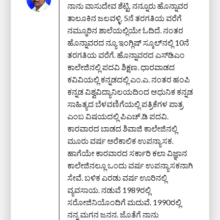
ನಾನು ವಾಸುದೇವ ಶೆಟ್ಟಿ. ನನ್ನೂರು ಹೊನ್ನಾವರ
ತಾಲೂಕಿನ ಜಲವಳ್ಳಿ. 5ನೆ ತರಗತಿಯ ವರೆಗೆ
ನಮ್ಮೂರಿನ ಶಾಲೆಯಲ್ಲಿಯೇ ಓದಿದೆ. ನಂತರ
ಹೊನ್ನಾವರದ ನ್ಯೂ ಇಂಗ್ಲಿಷ್ ಸ್ಕೂಲ್‌ನಲ್ಲಿ 10ನೆ
ತರಗತಿಯ ವರೆಗೆ. ಹೊನ್ನಾವರದ ಎಸ್‌ಡಿಎಂ
ಕಾಲೇಜಿನಲ್ಲಿ ಪದವಿ ಶಿಕ್ಷಣ. ಧಾರವಾಡದ
ಕವಿವಿಯಲ್ಲಿ ಕನ್ನಡದಲ್ಲಿ ಎಂ.ಎ. ನಂತರ ಹಂಪಿ
ಕನ್ನಡ ವಿಶ್ವವಿದ್ಯಾನಿಲಯದಿಂದ ಆಧುನಿಕ ಕನ್ನಡ
ಸಾಹಿತ್ಯದ ಬೆಳವಣಿಗೆಯಲ್ಲಿ ಪತ್ರಿಕೆಗಳ ಪಾತ್ರ
ಎಂಬ ವಿಷಯದಲ್ಲಿ ಪಿಎಚ್‌.ಡಿ ಪದವಿ.
ಕಾರವಾರದ ಬಾಡದ ಶಿವಾಜಿ ಕಾಲೇಜಿನಲ್ಲಿ
ಮೂರು ವರ್ಷ ಅರೆಕಾಲಿಕ ಉಪನ್ಯಾಸಕ.
ಹಾಗೆಯೇ ಕಾರವಾರದ ಸರ್ಕಾರಿ ಕಲಾ ವಿಜ್ಞಾನ
ಕಾಲೇಜಿನಲ್ಲೂ ಒಂದು ವರ್ಷ ಉಪನ್ಯಾಸಕನಾಗಿ
ಸೇವೆ. ಬಳಿಕ ಎರಡು ವರ್ಷ ಊರಿನಲ್ಲಿ
ವ್ಯವಸಾಯ. ನಡುವೆ 1989ರಲ್ಲಿ
ಸರೋಜಿನಿಯೊಂದಿಗೆ ಮದುವೆ. 1990ರಲ್ಲಿ
ನನ್ನ ಮಗನ ಜನನ. ಜೊತೆಗೆ ನಾನು