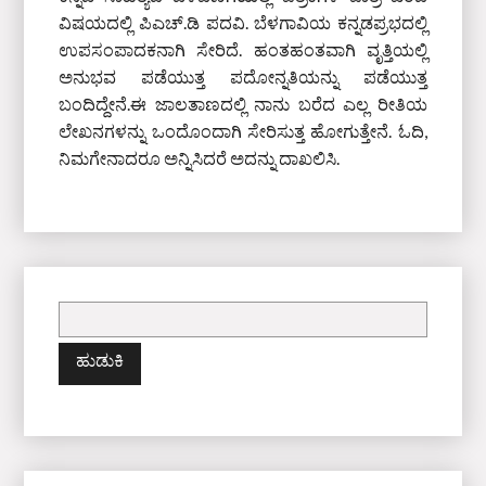
ವಿಷಯದಲ್ಲಿ ಪಿಎಚ್‌.ಡಿ ಪದವಿ. ಬೆಳಗಾವಿಯ ಕನ್ನಡಪ್ರಭದಲ್ಲಿ
ಉಪಸಂಪಾದಕನಾಗಿ ಸೇರಿದೆ. ಹಂತಹಂತವಾಗಿ ವೃತ್ತಿಯಲ್ಲಿ
ಅನುಭವ ಪಡೆಯುತ್ತ ಪದೋನ್ನತಿಯನ್ನು ಪಡೆಯುತ್ತ
ಬಂದಿದ್ದೇನೆ.ಈ ಜಾಲತಾಣದಲ್ಲಿ ನಾನು ಬರೆದ ಎಲ್ಲ ರೀತಿಯ
ಲೇಖನಗಳನ್ನು ಒಂದೊಂದಾಗಿ ಸೇರಿಸುತ್ತ ಹೋಗುತ್ತೇನೆ. ಓದಿ,
ನಿಮಗೇನಾದರೂ ಅನ್ನಿಸಿದರೆ ಅದನ್ನು ದಾಖಲಿಸಿ.
ಇದಕ್ಕಾಗಿ
ಹುಡುಕಿ: