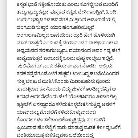
ಕನ್ನಡ ಭಾಷೆ ಸತ್ತೇಹೋಯಿತು ಎಂದು ಕೂಗೆಬ್ಬಿಸುವ ಮಂದಿಗೆ
ತಮ್ಮ ಗ್ರಾಮ್ಯ ಕನ್ನಡ, ಪುಸ್ತಕದ ಕನ್ನಡ, ದೇಸೀ ಇಂಗ್ಲಿಷ್, ಹಿಂದಿ,
ಉರ್ದು ಇತ್ಯಾದಿಗಳ ಹದವರಿತ ಮಿಶ್ರಣದ ಆಡುಭಾಷೆಯಲ್ಲಿ
ದಂಗುಬಡಿಸುತ್ತಾರೆ. ಯಾರ ಹಂಗುಹರಿಯಿಲ್ಲದೆ
ಲಂಗುಲಗಾಮಿಲ್ಲದೆ ಭಾಷೆಯೆಂಬ ಝರಿ ಹೇಗೆ ಹೊಳೆಯಾಗಿ
ಮಾರ್ಪಡುತ್ತದೆ ಎಂಬುದಕ್ಕೆ ದಯಾನಂದರ ಈ ಕಥಾಸಂಕಲನ
ಅಧ್ಯಯನದ ಸರಕಾಗಬಲ್ಲುದು. ದಯಾನಂದ ಅವರ ಗದ್ಯ ಹೇಗೆ
ಕಾವ್ಯವಾಗುತ್ತದೆ ಎಂಬುದಕ್ಕೆ ಒಂದು ಪುಟ್ಟ ಉಲ್ಲೇಖ ಇಲ್ಲಿದೆ.
‘ಪುಲಿಮೊಗರು’ ಎಂಬ ಕತೆಯ ಈ ಭಾಗ ನೋಡಿ: ‘‘ಅಲ್ಲಿಯ
ತನಕ ತನ್ನೆದೆಗೂಡೊಳಗೆ ಹಚ್ಚದೇ ಉಳಿದಿದ್ದ ಹಣತೆಯೊಂದರ
ಸುತ್ತ ಬೆಳಕು ಚಿಮುಕಿಸಿಕೊಂಡು ಮಿಣುಕುಹುಳುವೊಂದು
ಹಾರುತ್ತಿರುವ ಕನಸೊಂದು ಬಿದ್ದು ಪುಳಕಗೊಂಡಿದ್ದ ಜೆನ್ಸಿಗೆ ಆ
ಕನಸಿನ ಅರ್ಥವೇನೆಂದು ಹೇಗೆ ಯೋಚಿಸಿದರೂ ತಿಳಿದಿರಲಿಲ್ಲ.
ಇತ್ತೀಚೆಗೆ ಏನನ್ನಾದರೂ ಕಳೆದುಕೊಳ್ಳಬೇಕೆನಿಸುತ್ತಿದ್ದ ಅವಳಿಗೆ
ಯಾವುದನ್ನು ಮೊದಲಿಗೆ ಕಳೆದುಕೊಳ್ಳುವುದೆಂಬ
ಗೊಂದಲಗಳೂ ತಲೆತುಂಬಿಕೊಳ್ಳುತ್ತಿದ್ದವು. ಪಂಗಾಳಿಗೆ
ಪ್ರಿಯವಾದ ಹೊಳೆಬೈಗೆ ಸಾರು ಮಾಡುತ್ತ ಮಡಕೆ ಕೆಳಗಿದ್ದ ಒಲೆಗೆ
ಬೆಂಕಿಯೂದುತ್ತ ಕುಳಿತಿದ್ದವಳು ಒಲೆಯಿಂದೆದ್ದ