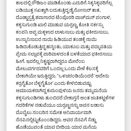
ಕಾಲದಲ್ಲಿ ರೌಡಿಜಂ ಮಾಡಿಕೊಂಡು ಎದುರಿಗೆ ಸಿಕ್ಕಸಿಕ್ಕವರಿಗೆಲ್ಲ
ಬಡಿಯುತ್ತ ಸಖತ್ತಾಗಿ ಬದುಕುತ್ತಿದ್ದ ಡೈನೋಸಾರ್ ತಾತ,
ದೊಡ್ಡಾಸ್ಪತ್ರೆ ಶವಾಗಾರದ ಟೆಂಪೊರರಿ ವಾಚ್‌ಮನ್ ಪಂಗಾಳಿ,
ಕಕ್ಕಸುಗುಂಡಿ ಖಾಲಿ ಮಾಡುವ ಯರ‌್ರಣ್ಣ, ಕೋತಿ ಸರ್ಕಸ್ಸು
ಕಂಪನಿ ಅಪ್ಪ ಮಕ್ಕಳಾದ ಲಾಳುಸಾಬು ಮತ್ತು ಫಕೀರುಸಾಬು,
ಉಸ್ಮಾನಿಸಾಬರ ನಾಯಿ ಹಿಡಿಯುವ ತಂಡಕ್ಕೆ ನಾಯಿ
ಹಿಡಿದುಕೊಡುತ್ತಿದ್ದ ಹನ್ಮಂತು, ಯಾಕೂಬ ಮತ್ತು ಪದ್ಮಾವತಿಯ
ಪ್ರೇಮ ಸಲ್ಲಾಪಕ್ಕೆ ಪಾರಿವಾಳದಂತೆ ಬಳಕೆಯಾದ ಫಕೀರಸಾಬು
ಹೀಗೆ. ಇವರೆಲ್ಲ ನಿಕೃಷ್ಟರಾಗಿದ್ದರೂ ಮೇಲೆಂಬ
ಮೇಲುವರ್ಗದವರಿಗೆ ಒಂದಲ್ಲ ಒಂದು ವೇಳೆ ಕೆಲಸಕ್ಕೆ
ಬೇಕಾಗಿಯೇ ಇರುತ್ತಿದ್ದರು. ‘‘ಒಳಚರಂಡಿಯೆಂದರೆ ‘ಅದೇನು
ಕರ‌್ರಗೈತೋ ಬೆಳ್ಳಗೈತೋ’ ಎಂದು ಕೇಳಿಬಿಡುವಷ್ಟು
ಅಮಾಯಕರಾಗಿದ್ದ ಕುರುಂಪುಳಿಯ ಜನರು ತಮ್ಮಮನೆಯ
ಕಕ್ಕಸುಗುಂಡಿಗಳು ತುಂಬಿದರೆ ಬೇಕಾಗ್ತನೆ ಅಂತ ಜಾತಿಕಟ್ಟಳೆಗಳ
ಗದರಿಕೆಗಳ ನಡುವೆಯೂ ಯರ‌್ರಣ್ಣನನ್ನು ಅವನ ಲಡಾಸು
ಮೊಬೈಲು ನಂಬರಿನ ಸಮೇತ ಅನಿವಾರ್ಯವಾಗಿ
ನೆನಪಿನಲ್ಲಿಟ್ಟುಕೊಂಂಡಿದ್ದರು. ಅವರ ನೆನಪಿಗೆ ಸೆಡ್ಡು
ಹೊಡೆಯುವಂತೆ ಯಾವ ಬೀದಿಯ ಯಾರ ಮನೆಯ