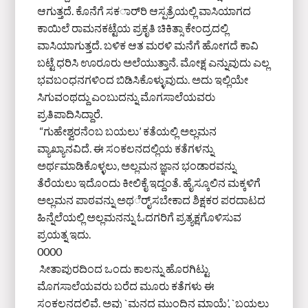
ಆಗುತ್ತದೆ. ಕೊನೆಗೆ ಸಕರ್ಾರಿ ಆಸ್ಪತ್ರೆಯಲ್ಲಿ ವಾಸಿಯಾಗದ
ಕಾಯಿಲೆ ರಾಮನಕಟ್ಟೆಯ ಪ್ರಕೃತಿ ಚಿಕಿತ್ಸಾ ಕೇಂದ್ರದಲ್ಲಿ
ವಾಸಿಯಾಗುತ್ತದೆ. ಬಳಿಕ ಆತ ಮರಳಿ ಮನೆಗೆ ಹೋಗದೆ ಕಾವಿ
ಬಟ್ಟೆ ಧರಿಸಿ ಊರೂರು ಅಲೆಯುತ್ತಾನೆ. ಮೋಕ್ಷ ಎನ್ನುವುದು ಎಲ್ಲ
ಭವಬಂಧನಗಳಿಂದ ಬಿಡಿಸಿಕೊಳ್ಳುವುದು. ಅದು ಇಲ್ಲಿಯೇ
ಸಿಗುವಂಥದ್ದು ಎಂಬುದನ್ನು ಮೊಗಸಾಲೆಯವರು
ಪ್ರತಿಪಾದಿಸಿದ್ದಾರೆ.
“ಗುಹೇಶ್ವರನೆಂಬ ಬಯಲು’ ಕತೆಯಲ್ಲಿ ಅಲ್ಲಮನ
ವ್ಯಾಖ್ಯಾನವಿದೆ. ಈ ಸಂಕಲನದಲ್ಲಿಯ ಕತೆಗಳನ್ನು
ಅರ್ಥಮಾಡಿಕೊಳ್ಳಲು, ಅಲ್ಲಮನ ಜ್ಞಾನ ಭಂಡಾರವನ್ನು
ತೆರೆಯಲು ಇದೊಂದು ಕೀಲಿಕೈ ಇದ್ದಂತೆ. ಹೈಸ್ಕೂಲಿನ ಮಕ್ಕಳಿಗೆ
ಅಲ್ಲಮನ ಪಾಠವನ್ನು ಅಥರ್ೈಸಬೇಕಾದ ಶಿಕ್ಷಕರ ಪರದಾಟದ
ಹಿನ್ನೆಲೆಯಲ್ಲಿ ಅಲ್ಲಮನನ್ನು ಓದಗರಿಗೆ ಪ್ರತ್ಯಕ್ಷಗೊಳಿಸುವ
ಪ್ರಯತ್ನ ಇದು.
0000
ಸೀತಾಪುರದಿಂದ ಒಂದು ಕಾಲನ್ನು ಹೊರಗಿಟ್ಟು
ಮೊಗಸಾಲೆಯವರು ಬರೆದ ಮೂರು ಕತೆಗಳು ಈ
ಸಂಕಲನದಲ್ಲಿವೆ. ಅವು `ಮನದ ಮುಂದಿನ ಮಾಯೆ’, `ಬಯಲು