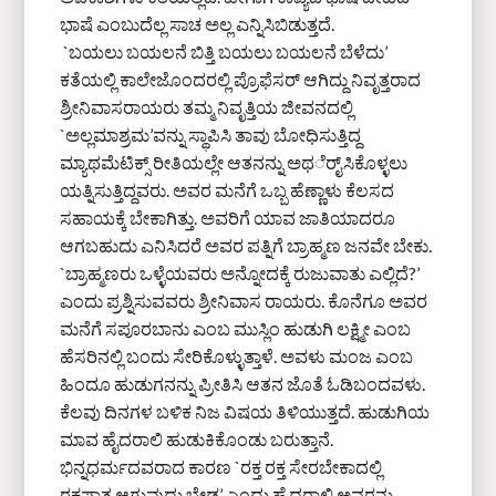
ಭಾಷೆ ಎಂಬುದೆಲ್ಲ ಸಾಚ ಅಲ್ಲ ಎನ್ನಿಸಿಬಿಡುತ್ತದೆ.
`ಬಯಲು ಬಯಲನೆ ಬಿತ್ತಿ ಬಯಲು ಬಯಲನೆ ಬೆಳೆದು’
ಕತೆಯಲ್ಲಿ ಕಾಲೇಜೊಂದರಲ್ಲಿ ಪ್ರೊಫೆಸರ್ ಆಗಿದ್ದು ನಿವೃತ್ತರಾದ
ಶ್ರೀನಿವಾಸರಾಯರು ತಮ್ಮ ನಿವೃತ್ತಿಯ ಜೀವನದಲ್ಲಿ
`ಅಲ್ಲಮಾಶ್ರಮ’ವನ್ನು ಸ್ಥಾಪಿಸಿ ತಾವು ಬೋಧಿಸುತ್ತಿದ್ದ
ಮ್ಯಾಥಮೆಟಿಕ್ಸ್ ರೀತಿಯಲ್ಲೇ ಆತನನ್ನು ಅಥರ್ೈಸಿಕೊಳ್ಳಲು
ಯತ್ನಿಸುತ್ತಿದ್ದವರು. ಅವರ ಮನೆಗೆ ಒಬ್ಬ ಹೆಣ್ಣಾಳು ಕೆಲಸದ
ಸಹಾಯಕ್ಕೆ ಬೇಕಾಗಿತ್ತು. ಅವರಿಗೆ ಯಾವ ಜಾತಿಯಾದರೂ
ಆಗಬಹುದು ಎನಿಸಿದರೆ ಅವರ ಪತ್ನಿಗೆ ಬ್ರಾಹ್ಮಣ ಜನವೇ ಬೇಕು.
`ಬ್ರಾಹ್ಮಣರು ಒಳ್ಳೆಯವರು ಅನ್ನೋದಕ್ಕೆ ರುಜುವಾತು ಎಲ್ಲಿದೆ?’
ಎಂದು ಪ್ರಶ್ನಿಸುವವರು ಶ್ರೀನಿವಾಸ ರಾಯರು. ಕೊನೆಗೂ ಅವರ
ಮನೆಗೆ ಸಪೂರಬಾನು ಎಂಬ ಮುಸ್ಲಿಂ ಹುಡುಗಿ ಲಕ್ಷ್ಮೀ ಎಂಬ
ಹೆಸರಿನಲ್ಲಿ ಬಂದು ಸೇರಿಕೊಳ್ಳುತ್ತಾಳೆ. ಅವಳು ಮಂಜ ಎಂಬ
ಹಿಂದೂ ಹುಡುಗನನ್ನು ಪ್ರೀತಿಸಿ ಆತನ ಜೊತೆ ಓಡಿಬಂದವಳು.
ಕೆಲವು ದಿನಗಳ ಬಳಿಕ ನಿಜ ವಿಷಯ ತಿಳಿಯುತ್ತದೆ. ಹುಡುಗಿಯ
ಮಾವ ಹೈದರಾಲಿ ಹುಡುಕಿಕೊಂಡು ಬರುತ್ತಾನೆ.
ಭಿನ್ನಧರ್ಮದವರಾದ ಕಾರಣ `ರಕ್ತ ರಕ್ತ ಸೇರಬೇಕಾದಲ್ಲಿ
ರಕ್ತಪಾತ ಆಗುವುದು ಬೇಡ’ ಎಂದು ಹೈದರಾಲಿ ಅವರನ್ನು