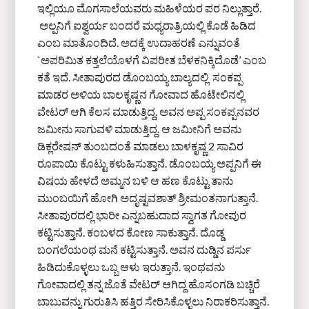
ಇಲ್ಲಿಯೂ ಮೊಗಸಾಲೆಯವರು ಮಹಿಳೆಯರ ಪರ ನಿಲ್ಲುತ್ತಾರೆ.
ಅಲ್ಪನಿಗೆ ಐಶ್ವರ್ಯ ಬಂದರೆ ಮಧ್ಯರಾತ್ರಿಯಲ್ಲಿ ಕೊಡೆ ಹಿಡಿದ
ಎಂಬ ಮಾತೊಂದಿದೆ. ಅದಕ್ಕೆ ಉದಾಹರಣೆ ಎನ್ನುವಂತೆ
`ಅಪರಿಮಿತ ಕತ್ತಲೆಯೊಳಗೆ ವಿಪರೀತ ಬೆಳಕನಿಕ್ಕಿದೊಡೆ’ ಎಂಬ
ಕತೆ ಇದೆ. ಸೀತಾಪುರದ ಡೊಂಬಯ್ಯ ಬಾಲ್ಯದಲ್ಲಿ ಸಂಕಪ್ಪ
ಮಾಡರ ಅಳಿಯ ಬಾಲಕೃಷ್ಣನ ಗೋವಾದ ಹೊಟೇಲಿನಲ್ಲಿ
ವೇಟರ್ ಆಗಿ ಕೆಲಸ ಮಾಡುತ್ತಿದ್ದ. ಅವನ ಅಪ್ಪ ಸಂಕಪ್ಪನವರ
ಜಮೀನು ಸಾಗುವಳಿ ಮಾಡುತ್ತಿದ್ದ. ಆ ಜಮೀನಿಗೆ ಅವನು
ಡಿಕ್ಲರೇಷನ್ ತುಂಬದಂತೆ ಮಾಡಲು ಬಾಳಕೃಷ್ಣ 2 ಸಾವಿರ
ರೂಪಾಯಿ ಕೊಟ್ಟು ಕಳುಹಿಸುತ್ತಾನೆ. ಡೊಂಬಯ್ಯ ಅಪ್ಪನಿಗೆ ಈ
ವಿಷಯ ಹೇಳದೆ ಅಮ್ಮನ ಬಳಿ ಆ ಹಣ ಕೊಟ್ಟು ತಾನು
ಮುಂಬಯಿಗೆ ಹೋಗಿ ಅದೃಷ್ಟವಶಾತ್ ಶ್ರೀಮಂತನಾಗುತ್ತಾನೆ.
ಸೀತಾಪುರದಲ್ಲಿ ಭಾರೀ ಎನ್ನಬಹುದಾದ ಸ್ವಾಗತ ಗೋಪುರ
ಕಟ್ಟಿಸುತ್ತಾನೆ. ಕಂಬಳದ ಕೋಣ ಸಾಕುತ್ತಾನೆ. ದೊಡ್ಡ
ಬಂಗಲೆಯಂಥ ಮನೆ ಕಟ್ಟಿಸುತ್ತಾನೆ. ಅವನ ದುಡ್ಡಿನ ಪರ್ಸು
ಹಿಡಿದುಕೊಳ್ಳಲು ಒಬ್ಬ ಆಳು ಇರುತ್ತಾನೆ. ಇಂಥವನು
ಗೋವಾದಲ್ಲಿ ತನ್ನ ಜೊತೆ ವೇಟರ್ ಆಗಿದ್ದ ಹೊಸಂಗಡಿ ಬಚ್ಚಿರೆ
ಬಾಬುವನ್ನು ಗುರುತಿಸಿ ಹತ್ತಿರ ಸೇರಿಸಿಕೊಳ್ಳಲು ನಿರಾಕರಿಸುತ್ತಾನೆ.