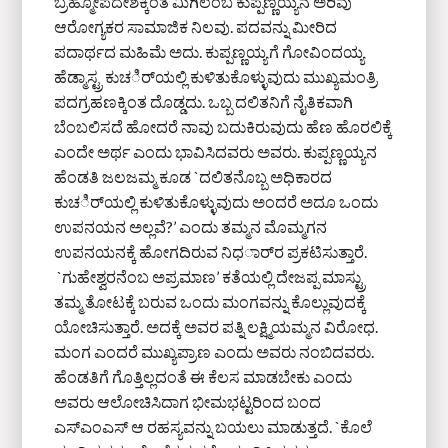
ಬ್ರಹ್ಮೋಪದೇಶಕ್ಕಿಂತ ಮಿಗಿಲೆಂಬ ಕುಪ್ಪಣ್ಣಯ್ಯನ ಅರಿವು
ಆರೋಗ್ಯಕರ ಸಾಮಾಜಿಕ ನಿಲವು. ಪದವನ್ನು ಮೀರಿದ
ಪದಾರ್ಥದ ಮಹಿಮೆ ಅದು. ಕುಪ್ಪಣ್ಣಯ್ಯಗೆ ಗೋವಿಂದಯ್ಯ
ಹೆಡ್ಮಾಸ್ಟ್ರ ಕುಚರ್ಿಯಲ್ಲಿ ಕುಳಿತುಕೊಳ್ಳುವುದು ಮುಖ್ಯಮಂತ್ರಿ
ಪದಗ್ರಹಣಕ್ಕಿಂತ ದೊಡ್ಡದು. ಒಬ್ಬ ದಲಿತನಿಗೆ ನೈತಿಕವಾಗಿ
ಬೆಂಬಲಿಸದೆ ಹೋದರೆ ನಾವು ಬದುಕಿರುವುದು ಹೆಣ ಹೊರಲಿಕ್ಕೆ
ಎಂದೇ ಅರ್ಥ ಎಂದು ಭಾವಿಸಿದವರು ಅವರು. ಕುಪ್ಪಣ್ಣಯ್ಯನ
ಹೆಂಡತಿ ಜಲಜಮ್ಮ ಕೂಡ `ದಲಿತನೊಬ್ಬ ಅಧಿಕಾರದ
ಕುಚರ್ಿಯಲ್ಲಿ ಕುಳಿತುಕೊಳ್ಳುವುದು ಅಂದರೆ ಅದೂ ಒಂದು
ಉಪನಯನ ಅಲ್ಲವೆ?’ ಎಂದು ತಮ್ಮನ ಮೊಮ್ಮಗನ
ಉಪನಯನಕ್ಕೆ ಹೋಗದಿರುವ ನಿಧರ್ಾರ ಪ್ರಕಟಿಸುತ್ತಾರೆ.
`ಗುಹೇಶ್ವರನೆಂಬ ಅಪ್ರಮಾಣ’ ಕತೆಯಲ್ಲಿ ದೇಜಪ್ಪ ಮಾಸ್ಟ್ರು
ತಮ್ಮ ತೋಟಕ್ಕೆ ಬರುವ ಒಂದು ಮಂಗವನ್ನು ಕೊಲ್ಲುವುದಕ್ಕೆ
ಯೋಚಿಸುತ್ತಾರೆ. ಅದಕ್ಕೆ ಅವರ ಪತ್ನಿ ಲಕ್ಷ್ಮಿಯಮ್ಮನ ವಿರೋಧ.
ಮಂಗ ಎಂದರೆ ಮುಖ್ಯಪ್ರಾಣ ಎಂದು ಅವರು ನಂಬಿದವರು.
ಹೆಂಡತಿಗೆ ಗೊತ್ತಿಲ್ಲದಂತೆ ಈ ಕೆಲಸ ಮಾಡಬೇಕು ಎಂದು
ಅವರು ಆಲೋಚಿಸಿದಾಗ ಭೀಮಭಟ್ಟರಿಂದ ಬಂದ
ಎಸ್ಎಂಎಸ್ ಆ ರಹಸ್ಯವನ್ನು ಬಯಲು ಮಾಡುತ್ತದೆ. `ಕೊಲೆ