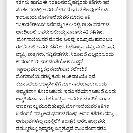
ಕತೆಗಳು ಹಾಗೂ ಈ ಸಂಕಲನದಲ್ಲಿ ಹನ್ನೆರಡು ಕತೆಗಳು ಇವೆ.
ಸಂಕಲನಗಳಲ್ಲಿ ಅವರು ಸೇರಿಸದೆ ಇರುವ ಕೆಲವು ಕತೆಗಳೂ
ಇರಬಹುದು. ಮೊಗಸಾಲೆಯವರ ಮೊದಲ ಕತೆ
“ಐಕಾನರ್ಿಯಾ” ಬರೆದದ್ದು 1977ರಲ್ಲಿ. ಈ 36 ವರ್ಷಗಳ
ಅವಧಿಯಲ್ಲಿ ಅವರು ಬರೆದದ್ದು ಸುಮಾರು 42 ಕತೆಗಳು.
ಮೊಗಸಾಲೆಯವರ ಮೊದಲ ಒಲವು ಇರುವುದು ಕಾದಂಬರಿ
ರಚನೆಯಲ್ಲಿ. ಇವರು ಕತೆಗೆ ಆಯ್ದುಕೊಳ್ಳುವ ವಸ್ತು, ಸಂವಿಧಾನ,
ವ್ಯಾಪ್ತಿ, ಪಾತ್ರಗಳು, ಸನ್ನಿವೇಶಗಳು, ನಿರೂಪಣೆ ಎಲ್ಲವೂ ಒಂದು
ಕಾದಂಬರಿಯ ಭಾಗದಂತೆಯೇ ಕಾಣುತ್ತವೆ.
ಸ್ವಾನುಭವವನ್ನು ಕಥನವಾಗಿಸುವ ಕಲೆಗಾರಿಕೆ
ಮೊಗಸಾಲೆಯವರಲ್ಲಿ ತುಸು ಅಧಿಕವಾಗಿಯೇ ಇದೆ.
ಕಥನಕಲೆಯ ಅಭ್ಯಾಸಿಗಳಿಗೆ ಮೊಗಸಾಲೆಯವರು ಒಂದು
ಅದ್ಭುತವಾಗಿ ತೋರಬಹುದು. ಇದೂ ಕತೆಯಾಗಬಹುದೆ ಎಂದು
ಅಚ್ಚರಿಪಡುವಹಾಗೆ ಕತೆ ಕಟ್ಟುವ ಅವರು ಓದುಗರಿಗೆ ಒಂದು
ಆದರ್ಶವನ್ನು ಮುಂದಿಡುತ್ತಾರೆ. ಮೊಗಸಾಲೆಯವರ ಕತೆಗಳ
ಓದೆಂದರೆ ನಮ್ಮ ಅನುಭವಗಳ ಶೋಧ. ಅವರ ಕತೆಗಳು ನಮ್ಮ
ಅನುಭವಗಳನ್ನು ಮುನ್ನೆಲೆಗೆ ತರುತ್ತವೆ. ಅರೇ, ಇಂಥವರು
ನಮ್ಮೂರಲ್ಲೂ ಇದ್ದಾರಲ್ಲ ಎನ್ನಿಸುತ್ತದೆ. ಮುಂದೆಂದಾದರೂ