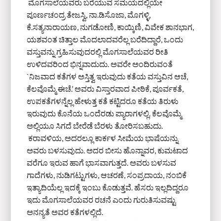
ಮೊಗಸಾಲೆಯವರು ಬರೆಯುವ ಸಮಯದಲ್ಲಿಯೇ
ಪೂರ್ಣಚಂದ್ರ ತೇಜಸ್ವಿ, ನಾ.ಡಿಸೊಜಾ, ಮೊಗಳ್ಳಿ,
ಕೆ.ಸತ್ಯನಾರಾಯಣ, ನುಗಡೋಣಿ, ಕಾಯ್ಕಿಣಿ, ವಿವೇಕ ಶಾನಭಾಗ,
ಯಶವಂತ ಚಿತ್ತಾಲ ಮೊದಲಾದವರೆಲ್ಲ ಬರೆದಿದ್ದಾರೆ, ಒಂದು
ವಸ್ತುವನ್ನು ಗ್ರಹಿಸುವುದರಲ್ಲಿ ಮೊಗಸಾಲೆಯವರ ರೀತಿ
ಉಳಿದವರಿಂದ ಭಿನ್ನವಾದುದು. ಅವರೇ ಅಂದಿರುವಂತೆ
`ನಿಜವಾದ ಕತೆಗಳ ಅಸ್ತಿತ್ವ ಇರುವುದು ಕತೆಯ ವಸ್ತುವಿನ ಆಚೆ,
ಕೆಲವೊಮ್ಮೆ ಈಚೆ.’ ಅವರು ವಿಸ್ತಾರವಾದ ಪೀಠಿಕೆ, ಪೂರ್ವಕತೆ,
ಉಪಕತೆಗಳನ್ನೆಲ್ಲ ಹೇಳುತ್ತ ಕತೆ ಕಟ್ಟಿದರೂ ಕತೆಯ ತಿರುಳು
ಇರುವುದು ಕೊನೆಯ ಒಂದೆರಡು ಪ್ಯಾರಾಗಳಲ್ಲಿ. ಕೆಲವೊಮ್ಮೆ
ಅಲ್ಲಿಯೂ ಸಿಗದೆ ಬೇರೆಡೆ ಬೆರಳು ತೋರಿಸಬಹುದು.
ಕರಾವಳಿಯ, ಅದರಲ್ಲೂ ಕಾರ್ಕಳ ಸೀಮೆಯ ಭಾಷೆಯನ್ನು
ಅವರು ಬಳಸುವುದು. ಅದರ ಬೀಸು ಹೊನ್ನಾವರ, ಕುಮಟಾದ
ವರೆಗೂ ಇರುವ ಹಾಗೆ ಭಾಸವಾಗುತ್ತದೆ. ಅವರು ಬಳಸುವ
ಗಾದೆಗಳು, ನುಡಿಗಟ್ಟುಗಳು, ಆಚರಣೆ, ಸಂಪ್ರದಾಯ, ನಂಬಿಕೆ
ಇತ್ಯಾದಿಯೆಲ್ಲ ಇದಕ್ಕೆ ಇಂಬು ಕೊಡುತ್ತವೆ. ಹೆಸರು ಇಲ್ಲದಿದ್ದರೂ
ಇದು ಮೊಗಸಾಲೆಯವರ ರಚನೆ ಎಂದು ಗುರುತಿಸುವಷ್ಟು
ಅನನ್ಯತೆ ಅವರ ಕತೆಗಳಲ್ಲಿದೆ.