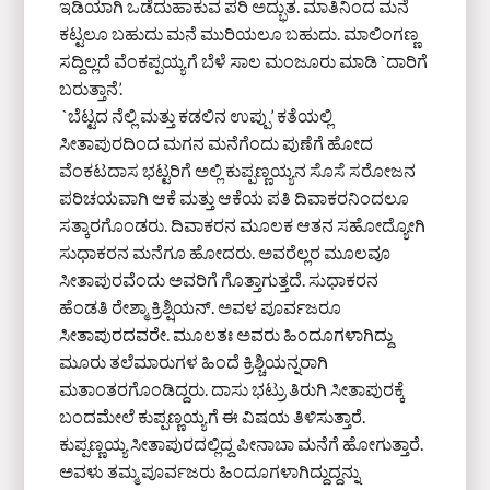
ಇಡಿಯಾಗಿ ಒಡೆದುಹಾಕುವ ಪರಿ ಅದ್ಭುತ. ಮಾತಿನಿಂದ ಮನೆ
ಕಟ್ಟಲೂ ಬಹುದು ಮನೆ ಮುರಿಯಲೂ ಬಹುದು. ಮಾಲಿಂಗಣ್ಣ
ಸದ್ದಿಲ್ಲದೆ ವೆಂಕಪ್ಪಯ್ಯಗೆ ಬೆಳೆ ಸಾಲ ಮಂಜೂರು ಮಾಡಿ `ದಾರಿಗೆ
ಬರುತ್ತಾನೆ’.
`ಬೆಟ್ಟದ ನೆಲ್ಲಿ ಮತ್ತು ಕಡಲಿನ ಉಪ್ಪು’ ಕತೆಯಲ್ಲಿ
ಸೀತಾಪುರದಿಂದ ಮಗನ ಮನೆಗೆಂದು ಪುಣೆಗೆ ಹೋದ
ವೆಂಕಟದಾಸ ಭಟ್ಟರಿಗೆ ಅಲ್ಲಿ ಕುಪ್ಪಣ್ಣಯ್ಯನ ಸೊಸೆ ಸರೋಜನ
ಪರಿಚಯವಾಗಿ ಆಕೆ ಮತ್ತು ಆಕೆಯ ಪತಿ ದಿವಾಕರನಿಂದಲೂ
ಸತ್ಕಾರಗೊಂಡರು. ದಿವಾಕರನ ಮೂಲಕ ಆತನ ಸಹೋದ್ಯೋಗಿ
ಸುಧಾಕರನ ಮನೆಗೂ ಹೋದರು. ಅವರೆಲ್ಲರ ಮೂಲವೂ
ಸೀತಾಪುರವೆಂದು ಅವರಿಗೆ ಗೊತ್ತಾಗುತ್ತದೆ. ಸುಧಾಕರನ
ಹೆಂಡತಿ ರೇಶ್ಮಾ ಕ್ರಿಶ್ಷಿಯನ್. ಅವಳ ಪೂರ್ವಜರೂ
ಸೀತಾಪುರದವರೇ. ಮೂಲತಃ ಅವರು ಹಿಂದೂಗಳಾಗಿದ್ದು
ಮೂರು ತಲೆಮಾರುಗಳ ಹಿಂದೆ ಕ್ರಿಶ್ಚಿಯನ್ನರಾಗಿ
ಮತಾಂತರಗೊಂಡಿದ್ದರು. ದಾಸು ಭಟ್ರು ತಿರುಗಿ ಸೀತಾಪುರಕ್ಕೆ
ಬಂದಮೇಲೆ ಕುಪ್ಪಣ್ಣಯ್ಯಗೆ ಈ ವಿಷಯ ತಿಳಿಸುತ್ತಾರೆ.
ಕುಪ್ಪಣ್ಣಯ್ಯ ಸೀತಾಪುರದಲ್ಲಿದ್ದ ಪೀನಾಬಾ ಮನೆಗೆ ಹೋಗುತ್ತಾರೆ.
ಅವಳು ತಮ್ಮ ಪೂರ್ವಜರು ಹಿಂದೂಗಳಾಗಿದ್ದುದ್ದನ್ನು