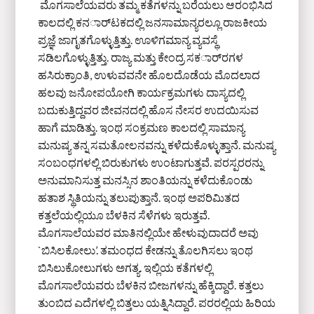
ಮೊಗಸಾಲೆಯವರು ತಮ್ಮ ಕತೆಗಳನ್ನು ಬರೆಯಲು ಆರಂಭಿಸಿದ
ಕಾಲದಲ್ಲಿ ಕನರ್ಾಟಕದಲ್ಲಿ ಜನಸಾಮಾನ್ಯರಲ್ಲೂ ರಾಜಕೀಯ
ಪ್ರಜ್ಞೆ ಜಾಗೃತಗೊಳ್ಳುತ್ತಿತ್ತು. ಊಳಿಗಮಾನ್ಯ ವ್ಯವಸ್ಥೆ
ಸಡಿಲಗೊಳ್ಳುತ್ತಿತ್ತು. ರಾಜ್ಯ ಮತ್ತು ಕೇಂದ್ರ ಸಕರ್ಾರಗಳ
ಹಸಿರುಕ್ರಾಂತಿ, ಉಳುವವನೇ ಹೊಲದೊಡೆಯ ಮೊದಲಾದ
ಹಲವು ಜನೋಪಯೋಗಿ ಕಾರ್ಯಕ್ರಮಗಳು ದಾಸ್ಯದಲ್ಲಿ
ಬದುಕುತ್ತಿದ್ದವರ ಜೀವನದಲ್ಲಿ ಹೊಸ ನೇಸರ ಉದಯಿಸುವ
ಹಾಗೆ ಮಾಡಿತ್ತು. ಇಂಥ ಸಂಕ್ರಮಣ ಕಾಲದಲ್ಲಿ ಸಾಮಾನ್ಯ
ಮನುಷ್ಯ ತನ್ನ ಸಮತೋಲನವನ್ನು ಕಳೆದುಕೊಳ್ಳುತ್ತಾನೆ. ಮನುಷ್ಯ
ಸಂಬಂಧಗಳಲ್ಲಿ ಬಿರುಕುಗಳು ಉಂಟಾಗುತ್ತವೆ. ಪರಸ್ಪರರನ್ನು
ಅನುಮಾನಿಸುತ್ತ ಮನಸ್ಸಿನ ಶಾಂತಿಯನ್ನು ಕಳೆದುಕೊಂಡು
ಹತಾಶ ಸ್ಥಿತಿಯನ್ನು ತಲುಪುತ್ತಾನೆ. ಇಂಥ ಅಪರಿಮಿತದ
ಕತ್ತಲೆಯಲ್ಲಿಯೂ ಬೆಳಕಿನ ಸೆಳೆಗಳು ಇರುತ್ತವೆ.
ಮೊಗಸಾಲೆಯವರ ಮಾತಿನಲ್ಲಿಯೇ ಹೇಳುವುದಾದರೆ ಅವು
`ಬಿಸಿಲಕೋಲು’. ತಮಂಧದ ಕೇಡನ್ನು ತೊಲಗಿಸಲು ಇಂಥ
ಬಿಸಿಲುಕೋಲುಗಳು ಅಗತ್ಯ. ಇಲ್ಲಿಯ ಕತೆಗಳಲ್ಲಿ
ಮೊಗಸಾಲೆಯವರು ಬೆಳಕಿನ ಬೀಜಗಳನ್ನು ಹೆಕ್ಕಿದ್ದಾರೆ. ಕತ್ತಲು
ತುಂಬಿದ ಎದೆಗಳಲ್ಲಿ ಬಿತ್ತಲು ಯತ್ನಿಸಿದ್ದಾರೆ. ಪರರಲ್ಲಿಯ ಹಿರಿಯ