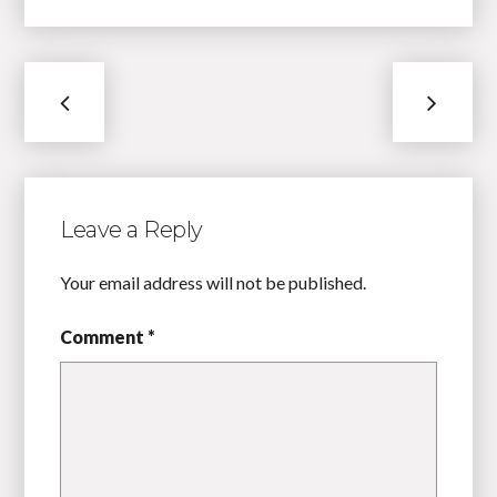
Leave a Reply
Your email address will not be published.
Comment *