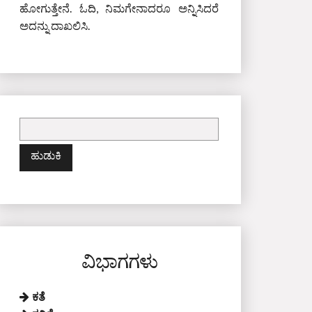
ಹೋಗುತ್ತೇನೆ. ಓದಿ, ನಿಮಗೇನಾದರೂ ಅನ್ನಿಸಿದರೆ
ಅದನ್ನು ದಾಖಲಿಸಿ.
ಇದಕ್ಕಾಗಿ
ಹುಡುಕಿ:
ವಿಭಾಗಗಳು
ಕತೆ