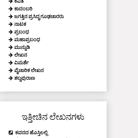
ಕವಿತೆ
ಕಾದಂಬರಿ
ಜಗತ್ತಿನ ಪ್ರಸಿದ್ಧ ಗೂಢಚಾರರು
ನಾಟಕ
ಪ್ರಬಂಧ
ಮಹಾಪ್ರಬಂಧ
ಮುನ್ನುಡಿ
ಲೇಖನ
ವಿಮರ್ಶೆ
ವೈಚಾರಿಕ ಲೇಖನ
ಶಬ್ದಪುರಾಣ
ಇತ್ತೀಚಿನ ಲೇಖನಗಳು
ಕವನದ ಹೊಸ್ತಿಲಲ್ಲಿ