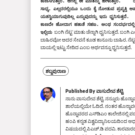
ಕಾಣಸಿಗುತ್ತಾರೆ. ಆಗೆಲ್ಲ ಈ ಮಾತನ್ನು ಹೇಳುತ್ತಾರೆ.    
ಸಾಧ್ಯ. ಎಲ್ಲದರಲ್ಲಿಯೂ ಒಂದು ಕೈ ನೋಡುವ ಪ್ರವೃತ್ತಿ ಅಪ
ಯಶಸ್ವಿಯಾಗುವುದಿಲ್ಲ ಎನ್ನುವುದನ್ನು ಇದು ಧ್ವನಿಸುತ್ತದೆ
ಕಾಣದೇ ಹೋದಾಗ ಹತಾಶೆ ಸಹಜ. ಅಂಥ ಸಂದರ್ಭದಲ್ಲಿ ಅಡ್ಡ
ಬಂಗಿ ನೆಟ್ಟ’ ಮಾತು ಚೆನ್ನಾಗಿ ಧ್ವನಿಸುತ್ತದೆ. 
ಇಲ್ಲಿಯ
ಬಾಹಿರವೋ ಅದರ ಸೇವನೆ ಕೂಡ ಕಾನೂನು ಬಾಹಿರ. ನೆಟ್ಟ
ಬಾಯಲ್ಲಿ ಇಟ್ಟು ಸೇದಿದ ಎಂಬ ಅರ್ಥವನ್ನೂ ಧ್ವನಿಸುತ್ತದೆ.
ಶಬ್ದಪುರಾಣ
Published By
ವಾಸುದೇವ ಶೆಟ್ಟಿ
ನಾನು ವಾಸುದೇವ ಶೆಟ್ಟಿ. ನನ್ನೂರು ಹೊನ್
ಶಾಲೆಯಲ್ಲಿಯೇ ಓದಿದೆ. ನಂತರ ಹೊನ್ನಾವರದ 
ಹೊನ್ನಾವರದ ಎಸ್‌ಡಿಎಂ ಕಾಲೇಜಿನಲ್ಲಿ ಪದ
ಹಂಪಿ ಕನ್ನಡ ವಿಶ್ವವಿದ್ಯಾನಿಲಯದಿಂದ ಆಧು
ವಿಷಯದಲ್ಲಿ ಪಿಎಚ್‌.ಡಿ ಪದವಿ. ಕಾರವಾರ