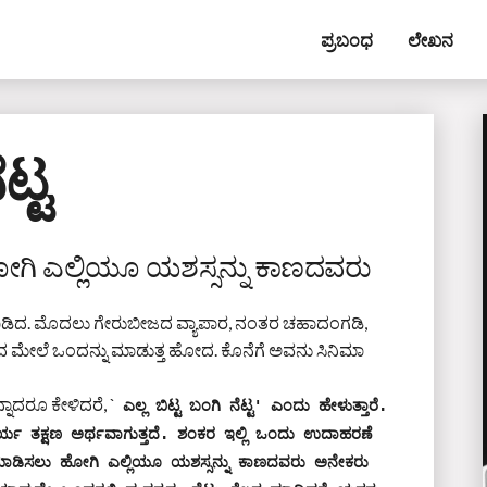
ಪ್ರಬಂಧ
ಲೇಖನ
ಟ್ಟ
ೋಗಿ ಎಲ್ಲಿಯೂ ಯಶಸ್ಸನ್ನು ಕಾಣದವರು
ಮಾಡಿದ. ಮೊದಲು ಗೇರುಬೀಜದ ವ್ಯಾಪಾರ, ನಂತರ ಚಹಾದಂಗಡಿ,
 ಒಂದಾದ ಮೇಲೆ ಒಂದನ್ನು ಮಾಡುತ್ತ ಹೋದ. ಕೊನೆಗೆ ಅವನು ಸಿನಿಮಾ
ನಾದರೂ ಕೇಳಿದರೆ, `
ಎಲ್ಲ ಬಿಟ್ಟ ಬಂಗಿ ನೆಟ್ಟ' ಎಂದು ಹೇಳುತ್ತಾರೆ. 
ರ್ಯ ತಕ್ಷಣ ಅರ್ಥವಾಗುತ್ತದೆ. ಶಂಕರ ಇಲ್ಲಿ ಒಂದು ಉದಾಹರಣೆ 
ೈಯಾಡಿಸಲು ಹೋಗಿ ಎಲ್ಲಿಯೂ ಯಶಸ್ಸನ್ನು ಕಾಣದವರು ಅನೇಕರು 