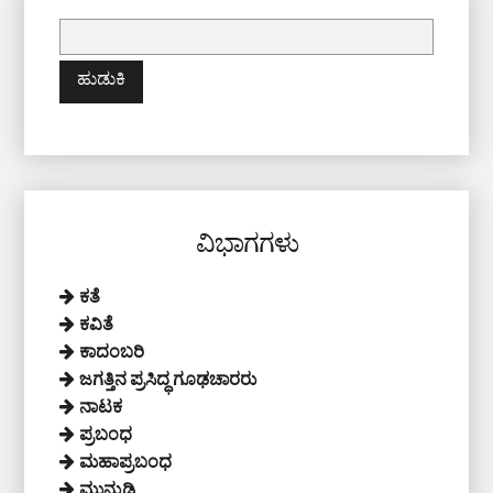
ಇದಕ್ಕಾಗಿ
ಹುಡುಕಿ:
ವಿಭಾಗಗಳು
ಕತೆ
ಕವಿತೆ
ಕಾದಂಬರಿ
ಜಗತ್ತಿನ ಪ್ರಸಿದ್ಧ ಗೂಢಚಾರರು
ನಾಟಕ
ಪ್ರಬಂಧ
ಮಹಾಪ್ರಬಂಧ
ಮುನ್ನುಡಿ