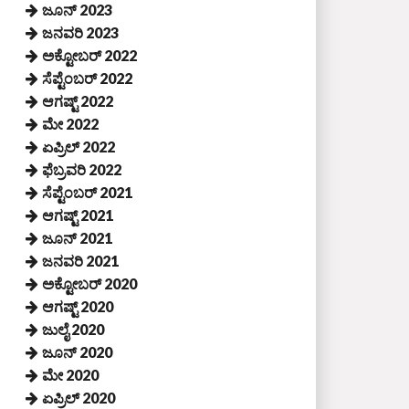
ಜೂನ್ 2023
ಜನವರಿ 2023
ಅಕ್ಟೋಬರ್ 2022
ಸೆಪ್ಟೆಂಬರ್ 2022
ಆಗಷ್ಟ್ 2022
ಮೇ 2022
ಏಪ್ರಿಲ್ 2022
ಫೆಬ್ರವರಿ 2022
ಸೆಪ್ಟೆಂಬರ್ 2021
ಆಗಷ್ಟ್ 2021
ಜೂನ್ 2021
ಜನವರಿ 2021
ಅಕ್ಟೋಬರ್ 2020
ಆಗಷ್ಟ್ 2020
ಜುಲೈ 2020
ಜೂನ್ 2020
ಮೇ 2020
ಏಪ್ರಿಲ್ 2020