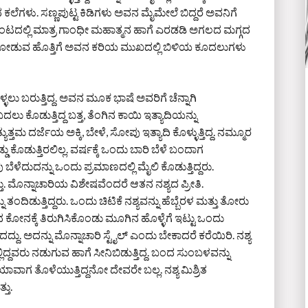
 ಕಲೆಗಳು. ಸಣ್ಣಪುಟ್ಟ ಕಿಡಿಗಳು ಅವನ ಮೈಮೇಲೆ ಬಿದ್ದರೆ ಅವನಿಗೆ
 ಸೊಂಟದಲ್ಲಿ ಮಾತ್ರ ಗಾಂಧೀ ಮಹಾತ್ಮನ ಹಾಗೆ ಎರಡಡಿ ಅಗಲದ ಮಗ್ಗದ
ನು ನೋಡುವ ಹೊತ್ತಿಗೆ ಅವನ ಕರಿಯ ಮುಖದಲ್ಲಿ ಬಿಳಿಯ ಕೂದಲುಗಳು
ು ಬರುತ್ತಿದ್ದ. ಅವನ ಮೂಕ ಭಾಷೆ ಅವರಿಗೆ ಚೆನ್ನಾಗಿ
 ಕೊಡುತ್ತಿದ್ದ ಬತ್ತ, ತೆಂಗಿನ ಕಾಯಿ ಇತ್ಯಾದಿಯನ್ನು
ಯುತ್ತಮ ದರ್ಜೆಯ ಅಕ್ಕಿ, ಬೇಳೆ, ಸೋಪು ಇತ್ಯಾದಿ ಕೊಳ್ಳುತ್ತಿದ್ದ. ನಮ್ಮೂರ
ು ಕೊಡುತ್ತಿರಲಿಲ್ಲ. ವರ್ಷಕ್ಕೆ ಒಂದು ಬಾರಿ ಬೆಳೆ ಬಂದಾಗ
ಬೆಳೆದುದನ್ನು ಒಂದು ಪ್ರಮಾಣದಲ್ಲಿ ಮೈಲಿ ಕೊಡುತ್ತಿದ್ದರು.
ತು. ಮೊನ್ನಾಚಾರಿಯ ವಿಶೇಷವೆಂದರೆ ಆತನ ನಶ್ಯದ ಪ್ರೀತಿ.
ತಂದಿಡುತ್ತಿದ್ದರು. ಒಂದು ಚಿಟಿಕೆ ನಶ್ಯವನ್ನು ಹೆಬ್ಬೆರಳ ಮತ್ತು ತೋರು
ದ ಕೋನಕ್ಕೆ ತಿರುಗಿಸಿಕೊಂಡು ಮೂಗಿನ ಹೊಳ್ಳೆಗೆ ಇಟ್ಟು ಒಂದು
ವಾದದ್ದು. ಅದನ್ನು ಮೊನ್ನಾಚಾರಿ ಸ್ಟೈಲ್ ಎಂದು ಬೇಕಾದರೆ ಕರೆಯಿರಿ. ನಶ್ಯ
ಿದ್ದವರು ನಡುಗುವ ಹಾಗೆ ಸೀನಿಬಿಡುತ್ತಿದ್ದ. ಬಂದ ಸುಂಬಳವನ್ನು
ಯಾವಾಗ ತೊಳೆಯುತ್ತಿದ್ದನೋ ದೇವರೇ ಬಲ್ಲ. ನಶ್ಯ ಮಿಶ್ರಿತ
ತು.