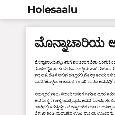
Holesaalu
ಮೊನ್ನಾಚಾರಿಯ ಅ
ಮೊನ್ನಾಚಾರಿಯನ್ನು ನಿಮಗೆ ಪರಿಚಯಿಸಬೇಕು ಎಂದುಕೊ
ಗೂಡುಕಟ್ಟಿಕೊಂಡು ಹುರುಸಾನಹಕ್ಕಿಯ ಹಾಗೆ ಗುಟುರು ಗು
ಇದ್ದ ಆತ. ಹೊಳೆಸಾಲಿನ ಹತ್ತೂರಲ್ಲಿ ಮೊನ್ನಾಚಾರಿಯ ಕ
ಮಾಡಿಸಿಕೊಳ್ಳಲು ಆಜುಬಾಜಿನ ಊರಿನವರೂ ಅವನಲ್ಲಿಗೆ ಬರು
ನಮ್ಮೂರಲ್ಲಿ ನಾಲ್ಕು ಕೇರಿಯ ಜನರಿಗೆ ಸಮಾನ ದೂರ ಇರುವ ಹಾಗ
ಅವನೊಬ್ಬನೇ ಅಲ್ಲಿ ಇರುತ್ತಿದ್ದುದು. ಅವನ ಸೋದರ ಸಂ
ಊರಿನಲ್ಲಿ ಇರುತ್ತಿದ್ದರು. ಮೊನ್ನಾಚಾರಿಗೆ ಮಾತು ಬರುತಿ
ಬೆಳಗಿನ ತಿಂಡಿ, ಮಧ್ಯಾಹ್ನದ ಊಟ, ರಾತ್ರಿಯ ಊಟವನ್ನು ತಾನೇ 