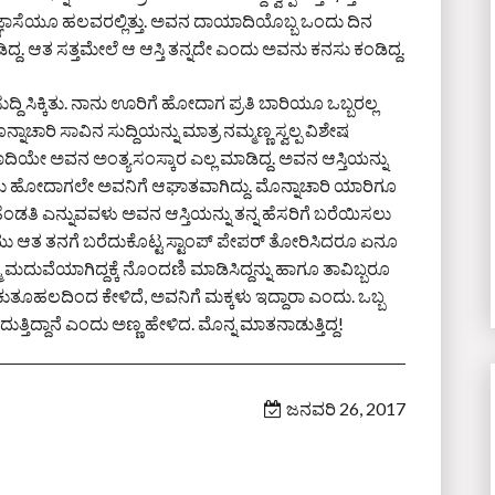
ಜ್ಞಾಸೆಯೂ ಹಲವರಲ್ಲಿತ್ತು. ಅವನ ದಾಯಾದಿಯೊಬ್ಬ ಒಂದು ದಿನ
ಂಡಿದ್ದ. ಆತ ಸತ್ತಮೇಲೆ ಆ ಆಸ್ತಿ ತನ್ನದೇ ಎಂದು ಅವನು ಕನಸು ಕಂಡಿದ್ದ.
್ದಿ ಸಿಕ್ಕಿತು. ನಾನು ಊರಿಗೆ ಹೋದಾಗ ಪ್ರತಿ ಬಾರಿಯೂ ಒಬ್ಬರಲ್ಲ
ನ್ನಾಚಾರಿ ಸಾವಿನ ಸುದ್ದಿಯನ್ನು ಮಾತ್ರ ನಮ್ಮಣ್ಣ ಸ್ವಲ್ಪ ವಿಶೇಷ
ಿಯೇ ಅವನ ಅಂತ್ಯಸಂಸ್ಕಾರ ಎಲ್ಲ ಮಾಡಿದ್ದ. ಅವನ ಆಸ್ತಿಯನ್ನು
ಅವನು ಹೋದಾಗಲೇ ಅವನಿಗೆ ಆಘಾತವಾಗಿದ್ದು. ಮೊನ್ನಾಚಾರಿ ಯಾರಿಗೂ
ೆಂಡತಿ ಎನ್ನುವವಳು ಅವನ ಆಸ್ತಿಯನ್ನು ತನ್ನ ಹೆಸರಿಗೆ ಬರೆಯಿಸಲು
ಿಯು ಆತ ತನಗೆ ಬರೆದುಕೊಟ್ಟ ಸ್ಟಾಂಪ್ ಪೇಪರ್ ತೋರಿಸಿದರೂ ಏನೂ
ಮದುವೆಯಾಗಿದ್ದಕ್ಕೆ ನೊಂದಣಿ ಮಾಡಿಸಿದ್ದನ್ನು ಹಾಗೂ ತಾವಿಬ್ಬರೂ
ೂಹಲದಿಂದ ಕೇಳಿದೆ, ಅವನಿಗೆ ಮಕ್ಕಳು ಇದ್ದಾರಾ ಎಂದು. ಒಬ್ಬ
ತ್ತಿದ್ದಾನೆ ಎಂದು ಅಣ್ಣ ಹೇಳಿದ. ಮೊನ್ನ ಮಾತನಾಡುತ್ತಿದ್ದ!
ಜನವರಿ 26, 2017