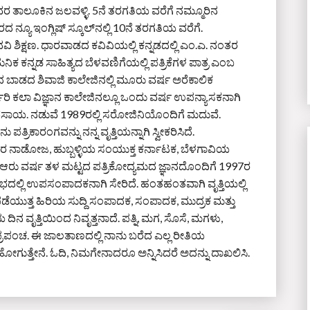
ನಾವರ ತಾಲೂಕಿನ ಜಲವಳ್ಳಿ. 5ನೆ ತರಗತಿಯ ವರೆಗೆ ನಮ್ಮೂರಿನ
ನ್ಯೂ ಇಂಗ್ಲಿಷ್ ಸ್ಕೂಲ್‌ನಲ್ಲಿ 10ನೆ ತರಗತಿಯ ವರೆಗೆ.
ವಿ ಶಿಕ್ಷಣ. ಧಾರವಾಡದ ಕವಿವಿಯಲ್ಲಿ ಕನ್ನಡದಲ್ಲಿ ಎಂ.ಎ. ನಂತರ
ನಿಕ ಕನ್ನಡ ಸಾಹಿತ್ಯದ ಬೆಳವಣಿಗೆಯಲ್ಲಿ ಪತ್ರಿಕೆಗಳ ಪಾತ್ರ ಎಂಬ
ದ ಬಾಡದ ಶಿವಾಜಿ ಕಾಲೇಜಿನಲ್ಲಿ ಮೂರು ವರ್ಷ ಅರೆಕಾಲಿಕ
ಿ ಕಲಾ ವಿಜ್ಞಾನ ಕಾಲೇಜಿನಲ್ಲೂ ಒಂದು ವರ್ಷ ಉಪನ್ಯಾಸಕನಾಗಿ
್ಯವಸಾಯ. ನಡುವೆ 1989ರಲ್ಲಿ ಸರೋಜಿನಿಯೊಂದಿಗೆ ಮದುವೆ.
ತ್ರಿಕಾರಂಗವನ್ನು ನನ್ನ ವೃತ್ತಿಯನ್ನಾಗಿ ಸ್ವೀಕರಿಸಿದೆ.
 ನಾಡೋಜ, ಹುಬ್ಬಳ್ಳಿಯ ಸಂಯುಕ್ತ ಕರ್ನಾಟಕ, ಬೆಳಗಾವಿಯ
ೆ ಆರು ವರ್ಷ ತಳ ಮಟ್ಟದ ಪತ್ರಿಕೋದ್ಯಮದ ಜ್ಞಾನದೊಂದಿಗೆ 1997ರ
ರಭದಲ್ಲಿ ಉಪಸಂಪಾದಕನಾಗಿ ಸೇರಿದೆ. ಹಂತಹಂತವಾಗಿ ವೃತ್ತಿಯಲ್ಲಿ
ೆಯುತ್ತ ಹಿರಿಯ ಸುದ್ದಿ ಸಂಪಾದಕ, ಸಂಪಾದಕ, ಮುದ್ರಕ ಮತ್ತು
ಿನ ವೃತ್ತಿಯಿಂದ ನಿವೃತ್ತನಾದೆ. ಪತ್ನಿ, ಮಗ, ಸೊಸೆ, ಮಗಳು,
ಪ್ರಪಂಚ. ಈ ಜಾಲತಾಣದಲ್ಲಿ ನಾನು ಬರೆದ ಎಲ್ಲ ರೀತಿಯ
ಗುತ್ತೇನೆ. ಓದಿ, ನಿಮಗೇನಾದರೂ ಅನ್ನಿಸಿದರೆ ಅದನ್ನು ದಾಖಲಿಸಿ.