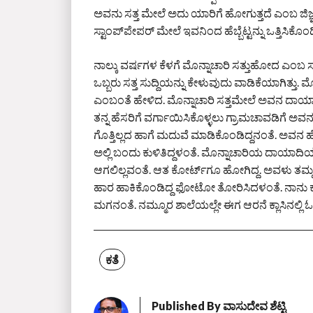
ಅವನು ಸತ್ತ ಮೇಲೆ ಅದು ಯಾರಿಗೆ ಹೋಗುತ್ತದೆ ಎಂಬ ಜಿ
ಸ್ಟಾಂಪ್‌ಪೇಪರ್ ಮೇಲೆ ಇವನಿಂದ ಹೆಬ್ಬೆಟ್ಟನ್ನು ಒತ್ತಿಸಿಕೊ
ನಾಲ್ಕು ವರ್ಷಗಳ ಕೆಳಗೆ ಮೊನ್ನಾಚಾರಿ ಸತ್ತುಹೋದ ಎಂಬ ಸುದ
ಒಬ್ಬರು ಸತ್ತ ಸುದ್ದಿಯನ್ನು ಕೇಳುವುದು ವಾಡಿಕೆಯಾಗಿತ್ತು. ಮೊ
ಎಂಬಂತೆ ಹೇಳಿದ. ಮೊನ್ನಾಚಾರಿ ಸತ್ತಮೇಲೆ ಅವನ ದಾಯಾದ
ತನ್ನ ಹೆಸರಿಗೆ ವರ್ಗಾಯಿಸಿಕೊಳ್ಳಲು ಗ್ರಾಮಚಾವಡಿಗೆ 
ಗೊತ್ತಿಲ್ಲದ ಹಾಗೆ ಮದುವೆ ಮಾಡಿಕೊಂಡಿದ್ದನಂತೆ. ಅವನ ಹ
ಅಲ್ಲಿ ಬಂದು ಕುಳಿತಿದ್ದಳಂತೆ. ಮೊನ್ನಾಚಾರಿಯ ದಾಯಾದ
ಆಗಲಿಲ್ಲವಂತೆ. ಆತ ಕೋರ್ಟ್‌ಗೂ ಹೋಗಿದ್ದ. ಅವಳು ತಮ್ಮ 
ಹಾರ ಹಾಕಿಕೊಂಡಿದ್ದ ಫೋಟೋ ತೋರಿಸಿದಳಂತೆ. ನಾನು ಕುತ
ಮಗನಂತೆ. ನಮ್ಮೂರ ಶಾಲೆಯಲ್ಲೇ ಈಗ ಆರನೆ ಕ್ಲಾಸಿನಲ್ಲಿ ಓದು
ಕತೆ
Published By
ವಾಸುದೇವ ಶೆಟ್ಟಿ