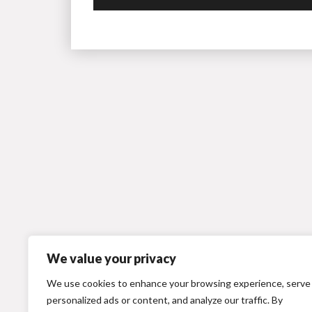
We value your privacy
We use cookies to enhance your browsing experience, serve
personalized ads or content, and analyze our traffic. By