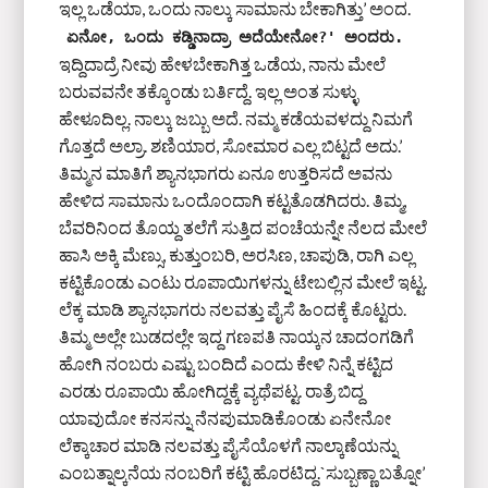
ಇಲ್ಲ ಒಡೆಯಾ, ಒಂದು ನಾಲ್ಕು ಸಾಮಾನು ಬೇಕಾಗಿತ್ತು’ ಅಂದ.
ಏನೋ, ಒಂದು ಕಡ್ಡಿನಾದ್ರಾ ಅದೆಯೇನೋ?' ಅಂದರು. 
ಇದ್ದಿದಾದ್ರೆ ನೀವು ಹೇಳಬೇಕಾಗಿತ್ತ ಒಡೆಯ, ನಾನು ಮೇಲೆ
ಬರುವವನೇ ತಕ್ಕೊಂಡು ಬರ್ತಿದ್ದೆ. ಇಲ್ಲ ಅಂತ ಸುಳ್ಳು
ಹೇಳೂದಿಲ್ಲ. ನಾಲ್ಕು ಜಬ್ಬು ಅದೆ. ನಮ್ಮ ಕಡೆಯವಳದ್ದು ನಿಮಗೆ
ಗೊತ್ತದೆ ಅಲ್ರಾ. ಶಣಿಯಾರ, ಸೋಮಾರ ಎಲ್ಲ ಬಿಟ್ಟದೆ ಅದು.’
ತಿಮ್ಮನ ಮಾತಿಗೆ ಶ್ಯಾನಭಾಗರು ಏನೂ ಉತ್ತರಿಸದೆ ಅವನು
ಹೇಳಿದ ಸಾಮಾನು ಒಂದೊಂದಾಗಿ ಕಟ್ಟತೊಡಗಿದರು. ತಿಮ್ಮ,
ಬೆವರಿನಿಂದ ತೊಯ್ದ ತಲೆಗೆ ಸುತ್ತಿದ ಪಂಚೆಯನ್ನೇ ನೆಲದ ಮೇಲೆ
ಹಾಸಿ ಅಕ್ಕಿ ಮೆಣ್ಸು, ಕುತ್ತುಂಬರಿ, ಅರಸಿಣ, ಚಾಪುಡಿ, ರಾಗಿ ಎಲ್ಲ
ಕಟ್ಟಿಕೊಂಡು ಎಂಟು ರೂಪಾಯಿಗಳನ್ನು ಟೇಬಲ್ಲಿನ ಮೇಲೆ ಇಟ್ಟ.
ಲೆಕ್ಕ ಮಾಡಿ ಶ್ಯಾನಭಾಗರು ನಲವತ್ತು ಪೈಸೆ ಹಿಂದಕ್ಕೆ ಕೊಟ್ಟರು.
ತಿಮ್ಮ ಅಲ್ಲೇ ಬುಡದಲ್ಲೇ ಇದ್ದ ಗಣಪತಿ ನಾಯ್ಕನ ಚಾದಂಗಡಿಗೆ
ಹೋಗಿ ನಂಬರು ಎಷ್ಟು ಬಂದಿದೆ ಎಂದು ಕೇಳಿ ನಿನ್ನೆ ಕಟ್ಟಿದ
ಎರಡು ರೂಪಾಯಿ ಹೋಗಿದ್ದಕ್ಕೆ ವ್ಯಥೆಪಟ್ಟ. ರಾತ್ರೆ ಬಿದ್ದ
ಯಾವುದೋ ಕನಸನ್ನು ನೆನಪುಮಾಡಿಕೊಂಡು ಏನೇನೋ
ಲೆಕ್ಕಾಚಾರ ಮಾಡಿ ನಲವತ್ತು ಪೈಸೆಯೊಳಗೆ ನಾಲ್ಕಾಣೆಯನ್ನು
ಎಂಬತ್ನಾಲ್ಕನೆಯ ನಂಬರಿಗೆ ಕಟ್ಟಿ ಹೊರಟಿದ್ದ.`ಸುಬ್ಬಣ್ಣಾ ಬತ್ನೋ’