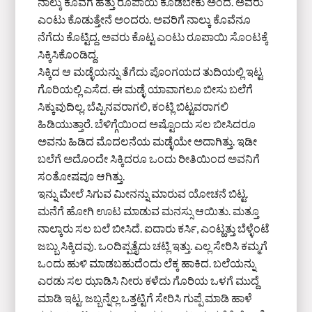
ನಾಲ್ಕು ಕೊವೆಗೆ ಹತ್ತು ರೂಪಾಯಿ ಕೊಡಬೇಕು ಅಂದ. ಅವರು
ಎಂಟು ಕೊಡುತ್ತೇನೆ ಅಂದರು. ಅವರಿಗೆ ನಾಲ್ಕು ಕೊವೆನೂ
ನೆಗೆದು ಕೊಟ್ಟಿದ್ದ. ಅವರು ಕೊಟ್ಟ ಎಂಟು ರೂಪಾಯಿ ಸೊಂಟಕ್ಕೆ
ಸಿಕ್ಕಿಸಿಕೊಂಡಿದ್ದ.
ಸಿಕ್ಕಿದ ಆ ಮಡ್ಳೆಯನ್ನು ತೆಗೆದು ಪೊಂಗಯದ ತುದಿಯಲ್ಲಿ ಇಟ್ಟ
ಗೊರಿಯಲ್ಲಿ ಎಸೆದ. ಈ ಮಡ್ಳೆ ಯಾವಾಗಲೂ ಬೀಸು ಬಲೆಗೆ
ಸಿಕ್ಕುವುದಿಲ್ಲ. ಬೆಪ್ಪಿನವರಾಗಲಿ, ಕಂಟ್ಲಿ ಬಿಟ್ಟವರಾಗಲಿ
ಹಿಡಿಯುತ್ತಾರೆ. ಬೆಳಿಗ್ಗೆಯಿಂದ ಅಷ್ಟೊಂದು ಸಲ ಬೀಸಿದರೂ
ಅವನು ಹಿಡಿದ ಮೊದಲನೆಯ ಮಡ್ಳೆಯೇ ಅದಾಗಿತ್ತು. ಇಡೀ
ಬಲೆಗೆ ಅದೊಂದೇ ಸಿಕ್ಕಿದರೂ ಒಂದು ರೀತಿಯಿಂದ ಅವನಿಗೆ
ಸಂತೋಷವೂ ಆಗಿತ್ತು.
ಇನ್ನು ಮೇಲೆ ಸಿಗುವ ಮೀನನ್ನು ಮಾರುವ ಯೋಚನೆ ಬಿಟ್ಟ.
ಮನೆಗೆ ಹೋಗಿ ಊಟ ಮಾಡುವ ಮನಸ್ಸು ಆಯಿತು. ಮತ್ತೂ
ನಾಲ್ಕಾರು ಸಲ ಬಲೆ ಬೀಸಿದೆ. ಐದಾರು ಕರ್ಸಿ, ಎಂಟ್ಹತ್ತು ಬೆಳ್ಳೆಂಟೆ
ಜಬ್ಬು ಸಿಕ್ಕಿದವು. ಒಂದಿಪ್ಪತ್ತೈದು ಚಟ್ಲಿ ಇತ್ತು. ಎಲ್ಲ ಸೇರಿಸಿ ಕಮ್ಮಗೆ
ಒಂದು ಹುಳಿ ಮಾಡಬಹುದೆಂದು ಲೆಕ್ಕ ಹಾಕಿದ. ಬಲೆಯನ್ನು
ಎರಡು ಸಲ ಝಾಡಿಸಿ ನೀರು ಕಳೆದು ಗೊರಿಯ ಒಳಗೆ ಮುದ್ದೆ
ಮಾಡಿ ಇಟ್ಟ. ಜಬ್ಬನ್ನೆಲ್ಲ ಒತ್ತಟ್ಟಿಗೆ ಸೇರಿಸಿ ಗುಪ್ಪೆ ಮಾಡಿ ಹಾಳೆ