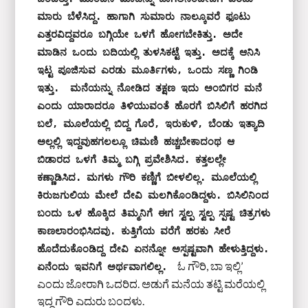
ಮಾರು ಬೆಳೆಸಿದ್ದ. ಹಾಗಾಗಿ ಸುಮಾರು ನಾಲ್ಕೂವರೆ ಫೂಟು 
ಎತ್ತರವಿದ್ದವರೂ ಬಗ್ಗಿಯೇ ಒಳಗೆ ಹೋಗಬೇಕಿತ್ತು. ಅದೇ 
ಮಾಡಿನ ಒಂದು ಬದಿಯಲ್ಲಿ ತುಳಸಿಕಟ್ಟೆ ಇತ್ತು. ಅದಕ್ಕೆ ಆನಿಸಿ 
ಇಟ್ಟ ಪೂಜಿಸುವ ಎರಡು ಮೂರ್ತಿಗಳು, ಒಂದು ಸಣ್ಣ ಗಿಂಡಿ 
ಇತ್ತು.  ಮನೆಯನ್ನು ನೋಡಿದ ತಕ್ಷಣ ಇದು ಅಂಬಿಗರ ಮನೆ 
ಎಂದು ಯಾರಾದರೂ ತಿಳಿಯುವಂತೆ ಹೊರಗೆ ಬಿಸಿಲಿಗೆ ಹರಗಿದ 
ಬಲೆ, ಮೂಲೆಯಲ್ಲಿ ಬಿದ್ದ ಗೊರೆ, ಇರುಕುಳಿ, ಬೆಂಡು ಇತ್ಯಾದಿ 
ಅಲ್ಲಲ್ಲಿ ಇದ್ದವುಹಗಲಲ್ಲೂ ಚಿಮಣಿ ಹಚ್ಚಬೇಕಾದಂಥ ಆ 
ಬಿಡಾರದ ಒಳಗೆ ತಿಮ್ಮ ಬಗ್ಗಿ ಪ್ರವೇಶಿಸಿದ. ಕತ್ತಲಲ್ಲೇ 
ಕಣ್ಣಾಡಿಸಿದ. ಮಗಳು ಗೌರಿ ಕಣ್ಣಿಗೆ ಬೀಳಲಿಲ್ಲ. ಮೂಲೆಯಲ್ಲಿ 
ಕಿರುಜಗುಲಿಯ ಮೇಲೆ ದೇವಿ ಮಲಗಿಕೊಂಡಿದ್ದಳು. ಬಿಸಿಲಿನಿಂದ 
ಬಂದು ಒಳ ಹೊಕ್ಕಿದ ತಿಮ್ಮನಿಗೆ ಈಗ ಸ್ವಲ್ಪ ಸ್ವಲ್ಪ ಸ್ಪಷ್ಟ ಚಿತ್ರಗಳು 
ಕಾಣಲಾರಂಭಿಸಿದವು. ಕುತ್ತಿಗೆಯ ವರೆಗೆ ಹರಕು ಸೀರೆ 
ಹೊದೆದುಕೊಂಡಿದ್ದ ದೇವಿ ಏನನ್ನೋ ಅಸ್ಪಷ್ಟವಾಗಿ ಹೇಳುತ್ತಿದ್ದಳು. 
ಓ ಗೌರಿ, ಬಾ ಇಲ್ಲಿ’
ಏನೆಂದು ಇವನಿಗೆ ಅರ್ಥವಾಗಲಿಲ್ಲ. 
ಎಂದು ಜೋರಾಗಿ ಒದರಿದ. ಅಡುಗೆ ಮನೆಯ ತಟ್ಟಿ ಮರೆಯಲ್ಲಿ
ಇದ್ದ ಗೌರಿ ಎದುರು ಬಂದಳು.