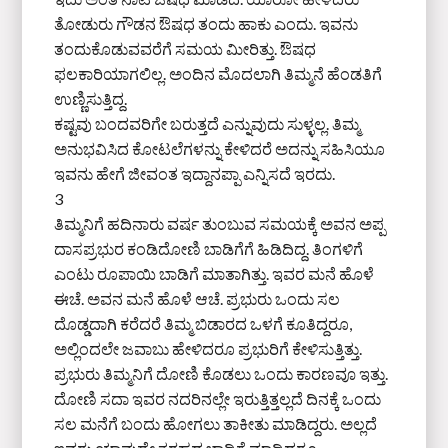
ತೋಡುರು ಗೌಡನ ಔಷಧ ತಂದು ಹಾಕು ಎಂದು. ಇವನು
ತಂದುಕೊಡುವವರೆಗೆ ಸಮಯ ಮೀರಿತ್ತು. ಔಷಧ
ಫಲಕಾರಿಯಾಗಲಿಲ್ಲ. ಅಂದಿನ ಮೊದಲಾಗಿ ತಿಮ್ಮನೆ ಹೆಂಡತಿಗೆ
ಉಣ್ಣಿಸುತ್ತಿದ್ದ.
ಕಷ್ಟವು ಬಂದವರಿಗೇ ಬರುತ್ತದೆ ಎನ್ನುವುದು ಸುಳ್ಳಲ್ಲ. ತಿಮ್ಮ
ಅನುಭವಿಸಿದ ಕೋಟಲೆಗಳನ್ನು ಕೇಳಿದರೆ ಅದನ್ನು ಸಹಿಸಿಯೂ
ಇವನು ಹೇಗೆ ಜೀವಂತ ಇದ್ದಾನಪ್ಪಾ ಎನ್ನಿಸದೆ ಇರದು.
3
ತಿಮ್ಮನಿಗೆ ಹದಿನಾರು ವರ್ಷ ತುಂಬುವ ಸಮಯಕ್ಕೆ ಅವನ ಅಪ್ಪ
ದಾಸಪ್ರಭುರ ಕಂಡಿದೋಣಿ ಬಾಡಿಗೆಗೆ ಹಿಡಿದಿದ್ದ. ತಿಂಗಳಿಗೆ
ಎಂಟು ರೂಪಾಯಿ ಬಾಡಿಗೆ ಮಾತಾಗಿತ್ತು. ಇವರ ಮನೆ ಹೊಳೆ
ಈಚೆ. ಅವನ ಮನೆ ಹೊಳೆ ಆಚೆ. ಪ್ರಭುರು ಒಂದು ಸಲ
ದೊಡ್ಡದಾಗಿ ಕರೆದರೆ ತಿಮ್ಮ ಬಿಡಾರದ ಒಳಗೆ ಕೂತಿದ್ದರೂ,
ಅಲ್ಲಿಂದಲೇ ಜವಾಬು ಹೇಳಿದರೂ ಪ್ರಭುರಿಗೆ ಕೇಳಿಸುತ್ತಿತ್ತು.
ಪ್ರಭುರು ತಿಮ್ಮನಿಗೆ ದೋಣಿ ಕೊಡಲು ಒಂದು ಕಾರಣವೂ ಇತ್ತು.
ದೋಣಿ ಸದಾ ಇವರ ನದರಿನಲ್ಲೇ ಇರುತ್ತಿತ್ತಲ್ಲದೆ ದಿನಕ್ಕೆ ಒಂದು
ಸಲ ಮನೆಗೆ ಬಂದು ಹೋಗಲು ತಾಕೀತು ಮಾಡಿದ್ದರು. ಅಲ್ಲದೆ