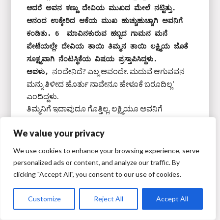
ಆದರೆ ಅವನ ಕಣ್ಣು ದೇವಿಯ ಮುಖದ ಮೇಲೆ ನಟ್ಟಿತ್ತು. 
ಆನಂದ ಉಕ್ಕೇರಿದ ಆಕೆಯ ಮುಖ ಹುಚ್ಚುಹುಚ್ಚಾಗಿ ಅವನಿಗೆ 
ಕಂಡಿತು. 6  ಮಾವಿನಕುರುವ ಹಬ್ಬದ ಗಾಮನ ಮನೆ 
ಪೇಟೆಯಲ್ಲೇ ದೇವಿಯ ತಾಯಿ ತಿಮ್ಮನ ತಾಯಿ ಲಕ್ಷ್ಮಿಯ ಜೊತೆ 
ಸೂಕ್ಷ್ಮವಾಗಿ ನೆಂಟಸ್ಥಿಕೆಯ ವಿಷಯ ಪ್ರಸ್ತಾಪಿಸಿದ್ದಳು. 
ನಂದೇನಿದೆ? ಎಲ್ಲ ಅವಂದೇ. ಮದುವೆ ಆಗುವವನ
ಅವಳು,
ಮನ್ಸು ತಿಳೀದ ಹೊರ್ತು ನಾವೇನೂ ಹೇಳೂಕೆ ಬರೂದಿಲ್ಲ’
ಎಂದಿದ್ದಳು.
ತಿಮ್ಮನಿಗೆ ಇದಾವುದೂ ಗೊತ್ತಿಲ್ಲ. ಲಕ್ಷ್ಮಿಯೂ ಅವನಿಗೆ
ಹೇಳಿರಲಿಲ್ಲ. ಆಕೆಯ ದೃಷ್ಟಿಯಲ್ಲಿ ಅದೇನು ಅಷ್ಟು ಮಹತ್ವದ
We value your privacy
ವಿಚಾರ ಆಗಿರಲಿಲ್ಲ. ಏಕೆಂದರೆ ಅದೆಷ್ಟೋ ಜನ ಹೆಣ್ಣಿದ್ದವರು
ಗಂಡಿಗೆ ಕೇಳುತ್ತಾರೆ ಎಂದು ಆಕೆಗೆ ಗೊತ್ತಿತ್ತು. ತಿಮ್ಮನ ಮನಸ್ಸಿನ
We use cookies to enhance your browsing experience, serve
ಒಳತೋಟಿ ಅವಳಿಗೆ ಹೇಗೆ ಗೊತ್ತಾಗಬೇಕು?
personalized ads or content, and analyze our traffic. By
ತಿಮ್ಮ ಅದೇ ಗುಂಗಿನಲ್ಲೇ ಇದ್ದ. ಹಬ್ಬ ಆಗಿ ಎರಡು ದಿನದ ನಂತರ
clicking "Accept All", you consent to our use of cookies.
ಗೂಟಕ್ಕೆ ಹಾಕಿದ ತನ್ನ ಪಂಚಗಿರಿ ಹುಂಜವನ್ನು ತೆಗೆದುಕೊಂಡು
ಮಾವಿನಕುರುವ ಕೋಳಿಪಡೆಗೆ ನಡೆದ.
Customize
Reject All
Accept All
ಈ ಕಡೆ ಯಾವುದೇ ತೇರು, ಜಾತ್ರೆ, ಸಾರ್ವಜನಿಕ ಉತ್ಸವ ನಡೆದರೆ
ಅಲ್ಲಿ ಕೋಳಿಪಡೆ, ಇಸ್ಪೀಟು ಫಂಡು, ಗುಡುಗುಡಿ ಮಂಡ ಇವು