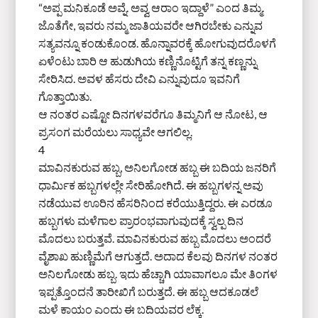
“ಅಪ್ಪ ಮನಿಕೂಡೆ ಅವ್ನೆ. ಅವ್ವ ಆರಾಂ ಇದ್ದಾಳೆ” ಎಂದ ತಿಮ್ಮ.
ಜೊತೆಗೇ, ಇವರು ನಮ್ಮ ಜಾತಿಯವರೇ ಆಗಿರಬೇಕು ಎನ್ನುವ
ಸತ್ಯವನ್ನೂ ಕಂಡುಕೊಂಡ. ಹೊನ್ನಾವರಕ್ಕೆ ಹೋಗುವುದರೊಳಗೆ
ಏಳೆಂಟು ಬಾರಿ ಆ ಹುಡುಗಿಯ ಕಣ್ಣಿನೊಟ್ಟಿಗೆ ತನ್ನ ಕಣ್ಣನ್ನು
ಸೇರಿಸಿದ. ಅವಳ ಹೆಸರು ದೇವಿ ಎನ್ನುವುದೂ ಇವನಿಗೆ
ಗೊತ್ತಾಯಿತು.
ಆ ನಂತರ ಎಷ್ಟೋ ದಿನಗಳವರೆಗೂ ತಿಮ್ಮನಿಗೆ ಆ ನೋಟ, ಆ
ಪ್ರಸಂಗ ಮರೆಯಲು ಸಾಧ್ಯವೇ ಆಗಲಿಲ್ಲ.
4
ಮಾವಿನಕುರುವ ಹಬ್ಬ, ಅನಿಲಗೋಡ ಹಬ್ಬ ಈ ಬದಿಯ ಜನರಿಗೆ
ಧಾರ್ಮಿಕ ಹಬ್ಬಗಳಲ್ಲೇ ಸೇರಿಹೋಗಿದೆ. ಈ ಹಬ್ಬಗಳನ್ನ ಅವು
ನಡೆಯುವ ಊರಿನ ಹೆಸರಿನಿಂದ ಕರೆಯುತ್ತಿದ್ದರು. ಈ ಎರಡೂ
ಹಬ್ಬಗಳು ಮಳೆಗಾಲ ಪ್ರಾರಂಭವಾಗುವುದಕ್ಕೆ ಸ್ವಲ್ಪ ದಿನ
ಮೊದಲು ಬರುತ್ತವೆ. ಮಾವಿನಕುರುವ ಹಬ್ಬ ಮೊದಲು ಅಂದರೆ
ವೈಶಾಖ ಹುಣ್ಣಿಮೆಗೆ ಆಗುತ್ತದೆ. ಅದಾದ ಕೆಲವು ದಿನಗಳ ನಂತರ
ಅನಿಲಗೋಡು ಹಬ್ಬ. ಇದು ಹೆಚ್ಚಾಗಿ ಯಾವಾಗಲೂ ಮೇ ತಿಂಗಳ
ಇಪ್ಪತ್ತೊಂದನೆ ತಾರೀಖಿಗೆ ಬರುತ್ತದೆ. ಈ ಹಬ್ಬ ಆದಕೂಡಲೆ
ಮಳೆ ಕಾಯಂ ಎಂದು ಈ ಬದಿಯವರ ಲೆಕ್ಕ.