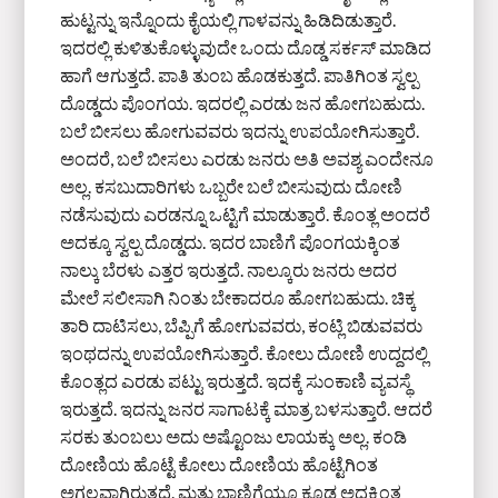
ಹುಟ್ಟನ್ನು ಇನ್ನೊಂದು ಕೈಯಲ್ಲಿ ಗಾಳವನ್ನು ಹಿಡಿದಿಡುತ್ತಾರೆ.
ಇದರಲ್ಲಿ ಕುಳಿತುಕೊಳ್ಳುವುದೇ ಒಂದು ದೊಡ್ಡ ಸರ್ಕಸ್‌ ಮಾಡಿದ
ಹಾಗೆ ಆಗುತ್ತದೆ. ಪಾತಿ ತುಂಬ ಹೊಡಕುತ್ತದೆ. ಪಾತಿಗಿಂತ ಸ್ವಲ್ಪ
ದೊಡ್ಡದು ಪೊಂಗಯ. ಇದರಲ್ಲಿ ಎರಡು ಜನ ಹೋಗಬಹುದು.
ಬಲೆ ಬೀಸಲು ಹೋಗುವವರು ಇದನ್ನು ಉಪಯೋಗಿಸುತ್ತಾರೆ.
ಅಂದರೆ, ಬಲೆ ಬೀಸಲು ಎರಡು ಜನರು ಅತಿ ಅವಶ್ಯ ಎಂದೇನೂ
ಅಲ್ಲ. ಕಸಬುದಾರಿಗಳು ಒಬ್ಬರೇ ಬಲೆ ಬೀಸುವುದು ದೋಣಿ
ನಡೆಸುವುದು ಎರಡನ್ನೂ ಒಟ್ಟಿಗೆ ಮಾಡುತ್ತಾರೆ. ಕೊಂತ್ಲ ಅಂದರೆ
ಅದಕ್ಕೂ ಸ್ವಲ್ಪ ದೊಡ್ಡದು. ಇದರ ಬಾಣಿಗೆ ಪೊಂಗಯಕ್ಕಿಂತ
ನಾಲ್ಕು ಬೆರಳು ಎತ್ತರ ಇರುತ್ತದೆ. ನಾಲ್ಕೂರು ಜನರು ಅದರ
ಮೇಲೆ ಸಲೀಸಾಗಿ ನಿಂತು ಬೇಕಾದರೂ ಹೋಗಬಹುದು. ಚಿಕ್ಕ
ತಾರಿ ದಾಟಿಸಲು, ಬೆಪ್ಪಿಗೆ ಹೋಗುವವರು, ಕಂಟ್ಲಿ ಬಿಡುವವರು
ಇಂಥದನ್ನು ಉಪಯೋಗಿಸುತ್ತಾರೆ. ಕೋಲು ದೋಣಿ ಉದ್ದದಲ್ಲಿ
ಕೊಂತ್ಲದ ಎರಡು ಪಟ್ಟು ಇರುತ್ತದೆ. ಇದಕ್ಕೆ ಸುಂಕಾಣಿ ವ್ಯವಸ್ಥೆ
ಇರುತ್ತದೆ. ಇದನ್ನು ಜನರ ಸಾಗಾಟಕ್ಕೆ ಮಾತ್ರ ಬಳಸುತ್ತಾರೆ. ಆದರೆ
ಸರಕು ತುಂಬಲು ಅದು ಅಷ್ಟೊಂಜು ಲಾಯಕ್ಕು ಅಲ್ಲ. ಕಂಡಿ
ದೋಣಿಯ ಹೊಟ್ಟೆ ಕೋಲು ದೋಣಿಯ ಹೊಟ್ಟೆಗಿಂತ
ಅಗಲವಾಗಿರುತ್ತದೆ. ಮತ್ತು ಬಾಣಿಗೆಯೂ ಕೂಡ ಅದಕ್ಕಿಂತ