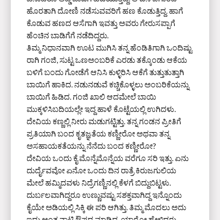
ಹೊರತಾಗಿ ದೋಣಿ ನಡೆಸುವವರಿಗೆ ಹಣ ಕೊಡುತ್ತಿದ್ದ. ಹಾಗೆ
ಕೊಡುವ ಹಣದ ಆಸೆಗಾಗಿ ಇವತ್ತು ಅವರು ಗೇರುಸಪ್ಪಾಗೆ
ಹೆಂಚಿನ ಬಾಡಿಗೆಗೆ ನಡೆದಿದ್ದರು.
ತಿಮ್ಮ ನಿಧಾನವಾಗಿ ಊಟ ಮುಗಿಸಿ ತನ್ನ ಹೆಂಡಿತಿಗಾಗಿ ಒಂದಿಷ್ಟು
ರಾಗಿ ಗಂಜಿ, ಸುಟ್ಟ ಒಣಅಂಬರಿಕೆ ಎರಡು ತಕ್ಕೊಂಡು ಆಕೆಯ
ಬಳಿಗೆ ಬಂದು ಗೋಡೆಗೆ ಆನಿಸಿ ಕುಳ್ಳಿರಿಸಿ ಆಕೆಗೆ ತುತ್ತುತುತ್ತಾಗಿ
ಬಾಯಿಗೆ ಹಾಕಿದ. ನಡುನಡುವೆ ಕಚ್ಚಿಕೊಳ್ಳಲು ಅಂಬರಿಕೆಯನ್ನು
ಬಾಯಿಗೆ ಹಿಡಿದ. ಗಂಜಿ ಖಾಲಿ ಆದಮೇಲೆ ಬಾಯಿ
ಮುಕ್ಕಳಿಸಿಬದಿಯಲ್ಲೇ ಇದ್ದ ಹಾಳೆ ಕೊಟ್ಟೆಯಲ್ಲಿ ಉಗಿದಳು.
ದೇವಿಯ ಕಣ್ಣಲ್ಲಿ ನೀರು ಮಡುಗಟ್ಟಿತ್ತು. ತನ್ನ ಗಂಡನ ಪ್ರೀತಿಗೆ
ಪ್ರತಿಯಾಗಿ ಬಂದ ಕೃತಜ್ಞತೆಯ ಕಣ್ಣೀರೋ ಅಥವಾ ತನ್ನ
ಅಸಹಾಯಕತೆಯನ್ನು ನೆನೆದು ಬಂದ ಕಣ್ಣೀರೋ?
ದೇವಿಯ ಒಂದು ಕೈ ಮೊನ್ನೆಮೊನ್ನೆಯ ವರೆಗೂ ಸರಿ ಇತ್ತು. ಏನು
ದುರ್ದೈವವೋ ಏನೋ ಒಂದು ದಿನ ರಾತ್ರೆ ಕಿರುಜಗುಲಿಯ
ಮೇಲೆ ಹಮ್ಮಿದವಳು ನಿದ್ರೆಗಣ್ಣಿನಲ್ಲಿ ಕೆಳಗೆ ಬಿದ್ದುಬಿಟ್ಟಳು.
ದುರ್ಬಲವಾಗಿದ್ದರೂ ಉಣ್ಣುವಷ್ಟು ಸಶಕ್ತವಾಗಿದ್ದ ಇನ್ನೊಂದು
ಕೈಯೇ ಅಡಿಯಲ್ಲಿ ಸಿಕ್ಕಿ ಈ ಪರಿ ಆಗಿತ್ತು. ತಿಮ್ಮ ಮೊದಲು ಅದು
ಇದು ಅಂತ ನಾಟಿ ಔಷಧ ಮಾಡಿದ. ಯಾರೋ ಹೇಳಿದರು