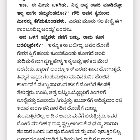
ಇಕಾ, ಈ ಮೀನು ಒಳಗಿಡು. ನಿನ್ನ ಅವ್ವ ಊಟ ಮಾಡಿದ್ಳೋ 
ಇಲ್ಲ ಹಾಗೇ ಹಮ್ಮಕಂಡದೋ?' ಗೌರಿ ಅವನ ಕೈಯಿಂದ 
ಎರಡು ಮೂರು ಸಲ ಕೇಳ್ದೆ. ಈಗ
ಮೀನನ್ನು ತೆಗೆದುಕೊಂಡವಳು,
ಉಂಬೂದಿಲ್ಲ ಅಂದ್ಲು’ ಎಂದಳು.
ಅದ ಒಳಗೆ ಇಟ್ಟವಳು ನನಗೆ ಬಡ್ಸು. ರಾಮ ಕೂಸ 
ಇನ್ನೂ ತನಾ ಬರ್ಲಿಲ್ಲ. ಅವರ ದೋಣಿ
ಬರಲಿಲ್ಲವೇನೆ?' 
ಗೇರಸಪ್ಪಿಗೆ ಹಂಚು ತುಂಬಿಕೊಂಡು ಹೋಗದೆ ಅಂದಿ
ತುದಿಮನೆ ನಾಗಪ್ಪಣ್ಣ ಹೇಳ್ದ. ಇನ್ನ ಅವ್ರು ಇಳಿತದ ಮೇಲೆ
ಬರಬೇಕು. ಹ್ಯಾಂಗ್ ಅಂದ್ರೂ ಇನ್ ಎರಡು ತಾಸು ಹೋಗುತ್ತದೆ.’
ತಿಮ್ಮನ ಇಬ್ಬರು ಗಂಡುಮಕ್ಕಳು ಮಾವಿನಕುರ್ವಿ ಹೆಂಚಿನ
ಕಾರ್ಖಾನೆಗೆ ಮಣ್ಣು ಸಾಗಿಸುವ ಹಲಗೆ ದೋಣಿಗೆ ಕೆಲಸಕ್ಕೆ
ಸೇರಿದ್ದರು. ಊಟ, ಆಸ್ರ ಬಿಟ್ಟು ಒಬ್ಬೊಬ್ಬರಿಗೆ ತಿಂಗಳಿಗೆ
ನೂರೈವತ್ತು ರೂಪಾಯಿ ಸಿಗುತ್ತಿತ್ತು. ಕಾರ್ಖಾನೆಗೆ ಆದಿತ್ಯವಾರ ರಜೆ
ಇರುವ ಕಾರಣ ಶನಿವಾರ ದಿನ ದೋಣಿಗೆ ಮಣ್ಣು
ತುಂಬುತ್ತಿರಲಿಲ್ಲ. ಆ ದಿನ ಅವರು ಮನೆಗೆ ಬರುತ್ತಿದ್ದರು. ಇವರ
ದೋಣಿ ಮಾಲೀಕ ಫರಾಸ್ಕ ಸ್ವಲ್ಪ ಅಬಲಾಶೆ ಮನುಷ್ಯ. ಹಾಗಾಗಿ
ಶನಿವಾರ ಒಂದು ದಿನವೂ ದೋಣಿಯನ್ನು ಖಾಲಿ ಇಡುತ್ತಿರಲಿಲ್ಲ.
ಏನಾದರೂ ಅಡ್ಡ ಬಾಡಿಗೆ ಹಿಡಿಯುತ್ತಿದ್ದ. ಆ ದಿನ ಪಗಾರದ