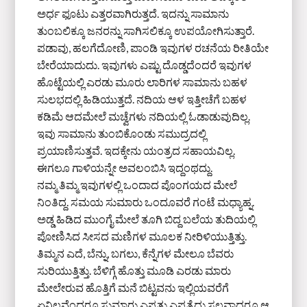
ಅರ್ಧ ಫೂಟು ಎತ್ತರವಾಗಿರುತ್ತದೆ. ಇದನ್ನು ಸಾಮಾನು
ತುಂಬಲಿಕ್ಕೂ ಜನರನ್ನು ಸಾಗಿಸಲಿಕ್ಕೂ ಉಪಯೋಗಿಸುತ್ತಾರೆ.
ಪಡಾವು, ಹಲಗೆದೋಣಿ, ಪಾಂಡಿ ಇವುಗಳ ರಚನೆಯ ರೀತಿಯೇ
ಬೇರೆಯಾದುದು. ಇವುಗಳು ಎಷ್ಟು ದೊಡ್ಡದೆಂದರೆ ಇವುಗಳ
ಹೊಟ್ಟೆಯಲ್ಲಿ ಎರಡು ಮೂರು ಲಾರಿಗಳ ಸಾಮಾನು ಬಹಳ
ಸುಲಭದಲ್ಲಿ ಹಿಡಿಯುತ್ತದೆ. ನದಿಯ ಆಳ ಇತ್ತೀಚೆಗೆ ಬಹಳ
ಕಡಿಮೆ ಆದಮೇಲೆ ಮಚ್ವೆಗಳು ನದಿಯಲ್ಲಿ ಓಡಾಡುವುದಿಲ್ಲ.
ಇವು ಸಾಮಾನು ತುಂಬಿಕೊಂಡು ಸಮುದ್ರದಲ್ಲಿ
ಪ್ರಯಾಣಿಸುತ್ತವೆ. ಇದಕ್ಕೇನು ಯಂತ್ರದ ಸಹಾಯವಿಲ್ಲ.
ಈಗಲೂ ಗಾಳಿಯನ್ನೇ ಅವಲಂಬಿಸಿ ಇದ್ದಂಥದ್ದು.
ನಮ್ಮ ತಿಮ್ಮ ಇವುಗಳಲ್ಲಿ ಒಂದಾದ ಪೊಂಗಯದ ಮೇಲೆ
ನಿಂತಿದ್ದ. ಸಮಯ ಸುಮಾರು ಒಂದೂವರೆ ಗಂಟೆ ಮಧ್ಯಾಹ್ನ.
ಅಡ್ಡ ಹಿಡಿದ ಮುಂಗೈ ಮೇಲೆ ತೂಗಿ ಬಿದ್ದ ಬಲೆಯ ತುದಿಯಲ್ಲಿ
ಪೋಣಿಸಿದ ಸೀಸದ ಮಣಿಗಳ ಮೂಲಕ ನೀರಿಳಿಯುತ್ತಿತ್ತು.
ತಿಮ್ಮನ ಎದೆ, ಬೆನ್ನು, ಬಗಲು, ಕೆನ್ನೆಗಳ ಮೇಲೂ ಬೆವರು
ಸುರಿಯುತ್ತಿತ್ತು. ಬೆಳಿಗ್ಗೆ ಹೊತ್ತು ಮೂಡಿ ಎರಡು ಮಾರು
ಮೇಲೇರುವ ಹೊತ್ತಿಗೆ ಮನೆ ಬಿಟ್ಟವನು ಇಲ್ಲಿಯವರೆಗೆ
ಏನಿಲ್ಲವೆಂದರೂ ಸುಮಾರು ಎಪ್ಪತ್ತು ಎಪ್ಪತ್ತೈದು ಸಲವಾದರೂ ಆ