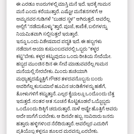
ಈ ಎರಡೂ ಊರುಗಳಲ್ಲಿ ಮಾಸ್ತಿ ಮನೆ ಇದೆ. ಇದಕ್ಕೆ ಗಾಮನ
ಮನೆ ಎಂದು ಕರೆಯುತ್ತಾರೆ. ಎಷ್ಟೋ ಮನೆತನಗಳಿಗೆ ಆ
ಅಮ್ಮನವರ ಗುಡಿಗಳೆ “ಬುಡದ ಸ್ಥಳ” ಆಗಿರುತ್ತದೆ. ಅವರೆಲ್ಲ
ಅಲ್ಲಿಗೆ “ನಡೆದುಕೊಳ್ಳು”ತ್ತಾರೆ. ಪೂಜೆ, ಕಾಣಿಕೆ, ಬಲಿಗಳನ್ನು
ನಿಯಮಿತವಾಗಿ ಸಲ್ಲಿಸುತ್ತಲೆ ಇರುತ್ತಾರೆ.
ಇನ್ನೂ ಒಂದು ವಿಶೇಷವಾದ ಪದ್ಧತಿ ಇದೆ. ಈ ಹಬ್ಬಗಳು
ನಡೆದಾಗ ಆಯಾ ಕುಟುಂಬದವರಲ್ಲಿ ಒಬ್ಬರು “ಕಳ್ಳರ
ಕಟ್ಟ”ಬೇಕು. ಕಳ್ಳರ ಕಟ್ಟುವುದೂ ಒಂದು ರೀತಿಯ ಸೇವೆಯೇ.
ಹಬ್ಬದ ಮುಂಚಿನ ದಿನ ಈ ಸೇವೆ ಮಾಡುವವರೆಲ್ಲ ಗಾಮನ
ಮನೆಯಲ್ಲಿ ಸೇರಬೇಕು. ಮಿಂದು ಶುಚಿಯಾಗಿ
ಮಧ್ಯಾಹ್ನದಷ್ಟೊತ್ತಿಗೆ ಗೌಡರ ತಳದವನೊಬ್ಬನು ಬಂದು
ಅವರಿಗೆಲ್ಲ ಕುಸುಮಾಲೆ ಹೂವಿನ ಚಂಡಿಕೆಗಳನ್ನು ಹಣೆಗೆ,
ತೋಳುಗಳಿಗೆ ಕಟ್ಟುತ್ತಾನೆ. ಎಲ್ಲರ ಕೈಯಲ್ಲೂ ಒಂದೊಂದು ಬೆತ್ತ
ಇರುತ್ತದೆ. ನಂತರ ಆತ ಸೂಚನೆ ಕೊಟ್ಟಕೂಡಲೆ ಒಬ್ಬೊಬ್ಬರು
ಒಂದೊಂದು ದಿಕ್ಕಿಗೆ ಚದುರುತ್ತಾರೆ. ನಾಳೆ ಅಷ್ಟೇ ಹೊತ್ತಿಗೆ ಅವರು
ಅದೇ ಜಾಗೆಗೆ ಬರಬೇಕು. ಆ ದಿನವೇ ಹಬ್ಬ. ಸಾವಿರಾರು ಜನರು
ಹತ್ತಾರು ಹಳ್ಳಿಗಳಿಂದ ನೆರೆದಿರುತ್ತಾರೆ. ಅವರೆಲ್ಲರ ಎದುರಿಗೆ
ಪ್ರತಿಯೊಬ್ಬ ಕಳ್ಳನೂ ಶೂಲದ ಮರವನ್ನು ಏರಬೇಕು.