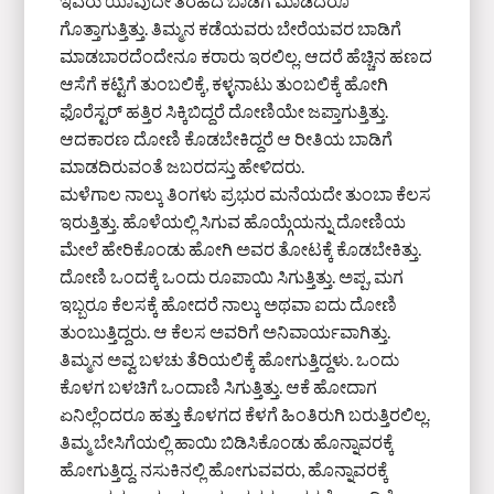
ಇವರು ಯಾವುದೇ ತರಹದ ಬಾಡಿಗೆ ಮಾಡಿದರೂ
ಗೊತ್ತಾಗುತ್ತಿತ್ತು. ತಿಮ್ಮನ ಕಡೆಯವರು ಬೇರೆಯವರ ಬಾಡಿಗೆ
ಮಾಡಬಾರದೆಂದೇನೂ ಕರಾರು ಇರಲಿಲ್ಲ. ಆದರೆ ಹೆಚ್ಚಿನ ಹಣದ
ಆಸೆಗೆ ಕಟ್ಟಿಗೆ ತುಂಬಲಿಕ್ಕೆ, ಕಳ್ಳನಾಟು ತುಂಬಲಿಕ್ಕೆ ಹೋಗಿ
ಫೊರೆಸ್ಟರ್‌ ಹತ್ತಿರ ಸಿಕ್ಕಿಬಿದ್ದರೆ ದೋಣಿಯೇ ಜಪ್ತಾಗುತ್ತಿತ್ತು.
ಆದಕಾರಣ ದೋಣಿ ಕೊಡಬೇಕಿದ್ದರೆ ಆ ರೀತಿಯ ಬಾಡಿಗೆ
ಮಾಡದಿರುವಂತೆ ಜಬರದಸ್ತು ಹೇಳಿದರು.
ಮಳೆಗಾಲ ನಾಲ್ಕು ತಿಂಗಳು ಪ್ರಭುರ ಮನೆಯದೇ ತುಂಬಾ ಕೆಲಸ
ಇರುತ್ತಿತ್ತು. ಹೊಳೆಯಲ್ಲಿ ಸಿಗುವ ಹೊಯ್ಗೆಯನ್ನು ದೋಣಿಯ
ಮೇಲೆ ಹೇರಿಕೊಂಡು ಹೋಗಿ ಅವರ ತೋಟಕ್ಕೆ ಕೊಡಬೇಕಿತ್ತು.
ದೋಣಿ ಒಂದಕ್ಕೆ ಒಂದು ರೂಪಾಯಿ ಸಿಗುತ್ತಿತ್ತು. ಅಪ್ಪ, ಮಗ
ಇಬ್ಬರೂ ಕೆಲಸಕ್ಕೆ ಹೋದರೆ ನಾಲ್ಕು ಅಥವಾ ಐದು ದೋಣಿ
ತುಂಬುತ್ತಿದ್ದರು. ಆ ಕೆಲಸ ಅವರಿಗೆ ಅನಿವಾರ್ಯವಾಗಿತ್ತು.
ತಿಮ್ಮನ ಅವ್ವ ಬಳಚು ತೆರಿಯಲಿಕ್ಕೆ ಹೋಗುತ್ತಿದ್ದಳು. ಒಂದು
ಕೊಳಗ ಬಳಚಿಗೆ ಒಂದಾಣಿ ಸಿಗುತ್ತಿತ್ತು. ಆಕೆ ಹೋದಾಗ
ಏನಿಲ್ಲೆಂದರೂ ಹತ್ತು ಕೊಳಗದ ಕೆಳಗೆ ಹಿಂತಿರುಗಿ ಬರುತ್ತಿರಲಿಲ್ಲ.
ತಿಮ್ಮ ಬೇಸಿಗೆಯಲ್ಲಿ ಹಾಯಿ ಬಿಡಿಸಿಕೊಂಡು ಹೊನ್ನಾವರಕ್ಕೆ
ಹೋಗುತ್ತಿದ್ದ. ನಸುಕಿನಲ್ಲಿ ಹೋಗುವವರು, ಹೊನ್ನಾವರಕ್ಕೆ