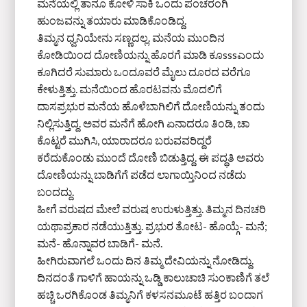
ಮನೆಯಲ್ಲಿ ತಾನೂ ಕೋಳಿ ಸಾಕಿ ಒಂದು ಪಂಚರಂಗಿ
ಹುಂಜವನ್ನು ತಯಾರು ಮಾಡಿಕೊಂಡಿದ್ದ.
ತಿಮ್ಮನ ಧ್ವನಿಯೇನು ಸಣ್ಣದಲ್ಲ. ಮನೆಯ ಮುಂದಿನ
ಕೋಡಿಯಿಂದ ದೋಣಿಯನ್ನು ಹೊರಗೆ ಮಾಡಿ ಕೂsssಎಂದು
ಕೂಗಿದರೆ ಸುಮಾರು ಒಂದೂವರೆ ಮೈಲು ದೂರದ ವರೆಗೂ
ಕೇಳುತ್ತಿತ್ತು. ಮನೆಯಿಂದ ಹೊರಟವನು ಮೊದಲಿಗೆ
ದಾಸಪ್ರಭುರ ಮನೆಯ ಹೊಳೆಬಾಗಿಲಿಗೆ ದೋಣಿಯನ್ನು ತಂದು
ನಿಲ್ಲಿಸುತ್ತಿದ್ದ. ಅವರ ಮನೆಗೆ ಹೋಗಿ ಏನಾದರೂ ತಿಂಡಿ, ಚಾ
ಕೊಟ್ಟರೆ ಮುಗಿಸಿ, ಯಾರಾದರೂ ಬರುವವರಿದ್ದರೆ
ಕರೆದುಕೊಂಡು ಮುಂದೆ ದೋಣಿ ಬಿಡುತ್ತಿದ್ದ. ಈ ಪದ್ಧತಿ ಅವರು
ದೋಣಿಯನ್ನು ಬಾಡಿಗೆಗೆ ಪಡೆದ ಲಾಗಾಯ್ತಿನಿಂದ ನಡೆದು
ಬಂದದ್ದು.
ಹೀಗೆ ವರುಷದ ಮೇಲೆ ವರುಷ ಉರುಳುತ್ತಿತ್ತು. ತಿಮ್ಮನ ದಿನಚರಿ
ಯಥಾಪ್ರಕಾರ ನಡೆಯುತ್ತಿತ್ತು. ಪ್ರಭುರ ತೋಟ- ಹೊಯ್ಗೆ- ಮನೆ;
ಮನೆ- ಹೊನ್ನಾವರ ಬಾಡಿಗೆ- ಮನೆ.
ಹೀಗಿರುವಾಗಲೆ ಒಂದು ದಿನ ತಿಮ್ಮ ದೇವಿಯನ್ನು ನೋಡಿದ್ದು.
ದಿನದಂತೆ ಗಾಳಿಗೆ ಹಾಯನ್ನು ಒಡ್ಡಿ ಕಾಲುಚಾಚಿ ಸುಂಕಾಣಿಗೆ ತಲೆ
ಹಚ್ಚಿ ಒರಗಿಕೊಂಡ ತಿಮ್ಮನಿಗೆ ಕಳಸನಮೂಟೆ ಹತ್ತಿರ ಬಂದಾಗ