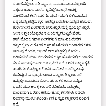
ಬಯಲಿನಲ್ಲಿ ಒಂದಡಿ ವ್ಯಾಸದ, ಸುಮಾರು ಮೂವತ್ತು ಅಡಿ
ಎತ್ತರದ ಶೂಲದ ಮರವನ್ನು ನಿಲ್ಲಿಸಿರುತ್ತಾರೆ. ಅದಕ್ಕೆ
ಮೇಲಿನಿಂದ ಕೆಳಗಿನವರೆಗೂ ಪೂರ್ತಿಯಾಗಿ ಬಳಿಯುವಂತೆ
ಎಣ್ಣೆಯನ್ನು ಹಚ್ಚಿರುತ್ತಾರೆ. ಅದನ್ನೇ ಏರಬೇಕು ಎನ್ನುವ ಹುರುಪು.
ತುರುಸಿನಿಂದ ಏರಿದವರು ಜಾರುತ್ತಾರೆ. ಮತ್ತೆ ಪ್ರಯತ್ನಿಸುತ್ತಾರೆ.
ಅಂತೂ ಪ್ರತಿಯೊಬ್ಬರೂ ತುದಿಯನ್ನು ಮುಟ್ಟಲೇಬೇಕು.
ಹಾಗೆ ಮೊದಲಿಗನಾಗಿ ಏರಿದವನಿಗೆ ಮಾವಿನಕುರುವದ
ಹಬ್ಬದಲ್ಲಿ ಅನಿಲಗೋಡ ಹತ್ತಿರ ಹೊಳೆಯಲ್ಲಿ ಬಂಗಾರದ ಕಳಸ
ಕಾಣುವುದೆಂದೂ, ಅನಿಲಗೋಡ ಹಬ್ಬದಲ್ಲಿ ಮೊದಲು
ಏರಿದವನಿಗೆ ಮಾವಿನಕುರುವದ ಹತ್ತಿರ ಹೊಳೆಯಲ್ಲಿ ಬಂಗಾರದ
ಕಳಸ ಕಾಣುವುದು ಎಂದೂ ಪ್ರತೀತಿ ಇದೆ. ಅದರ ಸತ್ಯಾಸತ್ಯತೆ
ಯಾರಿಗೂ ಗೊತ್ತಿಲ್ಲ. ಏಕೆಂದರೆ ಹಾಗೆ ಏರಿದವರೆಲ್ಲ ತಾವು
ಕಂಡಿದ್ದೇವೆ ಎನ್ನುತ್ತಾರೆ. ಕಾಣದೆ ಇದ್ದು ಕಂಡಿಲ್ಲ ಅಂದರೆ
ತಮ್ಮಲ್ಲೇ ಏನಾದರೂ ದೋಷ ಹುಡುಕಬಹುದು ಎನ್ನುವ
ಭಾವನೆಯೂ ಅದಕ್ಕೆ ಕಾರಣವಿರಬಹುದು. ಇದೆಲ್ಲಕ್ಕೂ
ಮೂಲವಾಗಿ ಎರಡೂ ಕಡೆಯ ಹೊನ್ನ ಕಳಸಗಳು ನದಿಯ
ನೀರಿನಲ್ಲಿ ಮುಳುಗಿಕೊಂಡು ಇವೆ ಎನ್ನುವ ದಟ್ಟವಾದ ನಂಬಿಗೆ
ಇದೆ.