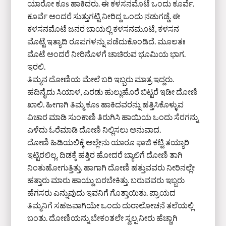
ಯಾರೋ ಕೂs ಹಾಕಿದರು. ಈ ಕಳಸನಮೊಟೆ ಒಂದು ಕೂರ್ವೆ.
ಕೂರ್ವೆ ಅಂದರೆ ಸುತ್ತುಗಟ್ಟಿ ನೀರಿದ್ದ ಒಂದು ನಡುಗಡ್ಡೆ. ಈ
ಕಳಸನಮೊಟೆ ಜನರ ಬಾಯಲ್ಲಿ ಕಳಸನಮೂಟೆ, ಕಳಸನ
ಮೊಟ್ಟೆ ಇತ್ಯಾದಿ ರೂಪಗಳನ್ನು ಪಡೆದುಕೊಂಡಿದೆ. ಮೂಲತಃ
ಮೊಟೆ ಅಂದರೆ ನೀರಿನೊಳಗೆ ಚಾಚಿರುವ ಭೂಮಿಯ ಭಾಗ.
ಇರಲಿ.
ತಿಮ್ಮನ ದೋಣಿಯ ಮೇಲೆ ಬರಿ ಇಬ್ಬರು ಮಾತ್ರ ಇದ್ದರು.
ಹದಿನೈದು ಸಿಯಾಳ, ಎರಡು ಹುಲ್ಲುಹೊರೆ ಬಿಟ್ಟರೆ ಇಡೀ ದೋಣಿ
ಖಾಲಿ. ಹೀಗಾಗಿ ತಿಮ್ಮ ಕೂs ಹಾಕಿದವರನ್ನು ಹತ್ತಿಸಿಕೊಳ್ಳುವ
ವಿಚಾರ ಮಾಡಿ ಸುಂಕಾಣಿ ತಿರುಗಿಸಿ ಹಾಯಿಯ ಒಂದು ಸೆರಗನ್ನು
ಎಳೆದು ಓರೆಮಾಡಿ ದೋಣಿ ನಿಲ್ಲಿಸಲು ಅನುವಾದ.
ದೋಣಿ ಹಿಡಿಯಲಿಕ್ಕೆ ಅಲ್ಲೇನು ಯಾರೂ ಫಾಜಿ ಕಟ್ಟಿ ತಯ್ಯಾರಿ
ಇಟ್ಟಿರಲಿಲ್ಲ. ದಿಡಕ್ಕೆ ಹತ್ತಿರ ಹೋದರೆ ಬ್ಯಾಲಿಗೆ ದೋಣಿ ತಾಗಿ
ನಿಂತುಹೋಗುತ್ತಿತ್ತು. ಹಾಗಾಗಿ ದೋಣಿ ಹತ್ತುವವರು ನೀರಿನಲ್ಲೇ
ಹತ್ತಾರು ಮಾರು ಹಾಯ್ದು ಬರಬೇಕಿತ್ತು. ಬರುವವರು ಇಬ್ಬರು
ಹೆಗಸರು ಎನ್ನುವುದು ಇವನಿಗೆ ಗೊತ್ತಾಯಿತು. ಪ್ರಾಯದ
ತಿಮ್ಮನಿಗೆ ಸಹಜವಾಗಿಯೇ ಒಂದು ದುರಾಲೋಚನೆ ತಲೆಯಲ್ಲಿ
ಬಂತು. ದೋಣಿಯನ್ನು ಬೇಕಂತಲೇ ಸ್ವಲ್ಪ ನೀರು ಹೆಚ್ಚಾಗಿ