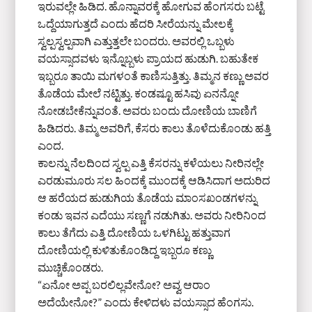
ಇರುವಲ್ಲೇ ಹಿಡಿದ. ಹೊನ್ನಾವರಕ್ಕೆ ಹೋಗುವ ಹೆಂಗಸರು ಬಟ್ಟೆ
ಒದ್ದೆಯಾಗುತ್ತದೆ ಎಂದು ಹೆದರಿ ಸೀರೆಯನ್ನು ಮೇಲಕ್ಕೆ
ಸ್ವಲ್ಪಸ್ವಲ್ಪವಾಗಿ ಎತ್ತುತ್ತಲೇ ಬಂದರು. ಅವರಲ್ಲಿ ಒಬ್ಬಳು
ವಯಸ್ಸಾದವಳು ಇನ್ನೊಬ್ಬಳು ಪ್ರಾಯದ ಹುಡುಗಿ. ಬಹುತೇಕ
ಇಬ್ಬರೂ ತಾಯಿ ಮಗಳಂತೆ ಕಾಣಿಸುತ್ತಿತ್ತು. ತಿಮ್ಮನ ಕಣ್ಣು ಅವರ
ತೊಡೆಯ ಮೇಲೆ ನಟ್ಟಿತ್ತು. ಕಂಡಷ್ಟೂ ಹಸಿವು ಏನನ್ನೋ
ನೋಡಬೇಕೆನ್ನುವಂತೆ. ಅವರು ಬಂದು ದೋಣಿಯ ಬಾಣಿಗೆ
ಹಿಡಿದರು. ತಿಮ್ಮ ಅವರಿಗೆ, ಕೆಸರು ಕಾಲು ತೊಳೆದುಕೊಂಡು ಹತ್ತಿ
ಎಂದ.
ಕಾಲನ್ನು ನೆಲದಿಂದ ಸ್ವಲ್ಪ ಎತ್ತಿ ಕೆಸರನ್ನು ಕಳೆಯಲು ನೀರಿನಲ್ಲೇ
ಎರಡುಮೂರು ಸಲ ಹಿಂದಕ್ಕೆ ಮುಂದಕ್ಕೆ ಆಡಿಸಿದಾಗ ಅದುರಿದ
ಆ ಹರೆಯದ ಹುಡುಗಿಯ ತೊಡೆಯ ಮಾಂಸಖಂಡಗಳನ್ನು
ಕಂಡು ಇವನ ಎದೆಯು ಸಣ್ಣಗೆ ನಡುಗಿತು. ಅವರು ನೀರಿನಿಂದ
ಕಾಲು ತೆಗೆದು ಎತ್ತಿ ದೋಣಿಯ ಒಳಗಿಟ್ಟು ಹತ್ತುವಾಗ
ದೋಣಿಯಲ್ಲಿ ಕುಳಿತುಕೊಂಡಿದ್ದ ಇಬ್ಬರೂ ಕಣ್ಣು
ಮುಚ್ಚಿಕೊಂಡರು.
“ಏನೋ ಅಪ್ಪ ಬರಲಿಲ್ಲವೇನೋ? ಅವ್ವ ಆರಾಂ
ಅದೆಯೇನೋ?” ಎಂದು ಕೇಳಿದಳು ವಯಸ್ಸಾದ ಹೆಂಗಸು.