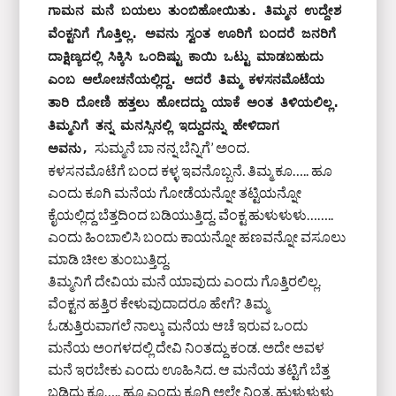
ಗಾಮನ ಮನೆ ಬಯಲು ತುಂಬಿಹೋಯಿತು. ತಿಮ್ಮನ ಉದ್ದೇಶ 
ವೆಂಕ್ಟನಿಗೆ ಗೊತ್ತಿಲ್ಲ. ಅವನು ಸ್ವಂತ ಊರಿಗೆ ಬಂದರೆ ಜನರಿಗೆ 
ದಾಕ್ಷಿಣ್ಯದಲ್ಲಿ ಸಿಕ್ಕಿಸಿ ಒಂದಿಷ್ಟು ಕಾಯಿ ಒಟ್ಟು ಮಾಡಬಹುದು 
ಎಂಬ ಆಲೋಚನೆಯಲ್ಲಿದ್ದ. ಆದರೆ ತಿಮ್ಮ ಕಳಸನಮೊಟೆಯ 
ತಾರಿ ದೋಣಿ ಹತ್ತಲು ಹೋದದ್ದು ಯಾಕೆ ಅಂತ ತಿಳಿಯಲಿಲ್ಲ. 
ತಿಮ್ಮನಿಗೆ ತನ್ನ ಮನಸ್ಸಿನಲ್ಲಿ ಇದ್ದುದನ್ನು ಹೇಳಿದಾಗ 
ಸುಮ್ಮನೆ ಬಾ ನನ್ನ ಬೆನ್ನಿಗೆ’ ಅಂದ.
ಅವನು,
ಕಳಸನಮೊಟೆಗೆ ಬಂದ ಕಳ್ಳ ಇವನೊಬ್ಬನೆ. ತಿಮ್ಮ ಕೂ….. ಹೂ
ಎಂದು ಕೂಗಿ ಮನೆಯ ಗೋಡೆಯನ್ನೋ ತಟ್ಟಿಯನ್ನೋ
ಕೈಯಲ್ಲಿದ್ದ ಬೆತ್ತದಿಂದ ಬಡಿಯುತ್ತಿದ್ದ. ವೆಂಕ್ಟ ಹುಳುಳುಳು……..
ಎಂದು ಹಿಂಬಾಲಿಸಿ ಬಂದು ಕಾಯನ್ನೋ ಹಣವನ್ನೋ ವಸೂಲು
ಮಾಡಿ ಚೀಲ ತುಂಬುತ್ತಿದ್ದ.
ತಿಮ್ಮನಿಗೆ ದೇವಿಯ ಮನೆ ಯಾವುದು ಎಂದು ಗೊತ್ತಿರಲಿಲ್ಲ.
ವೆಂಕ್ಟನ ಹತ್ತಿರ ಕೇಳುವುದಾದರೂ ಹೇಗೆ? ತಿಮ್ಮ
ಓಡುತ್ತಿರುವಾಗಲೆ ನಾಲ್ಕು ಮನೆಯ ಆಚೆ ಇರುವ ಒಂದು
ಮನೆಯ ಅಂಗಳದಲ್ಲಿ ದೇವಿ ನಿಂತದ್ದು ಕಂಡ. ಅದೇ ಅವಳ
ಮನೆ ಇರಬೇಕು ಎಂದು ಊಹಿಸಿದ. ಆ ಮನೆಯ ತಟ್ಟಿಗೆ ಬೆತ್ತ
ಬಡಿದು ಕೂ….. ಹೂ ಎಂದು ಕೂಗಿ ಅಲ್ಲೇ ನಿಂತ. ಹುಳುಳುಳು