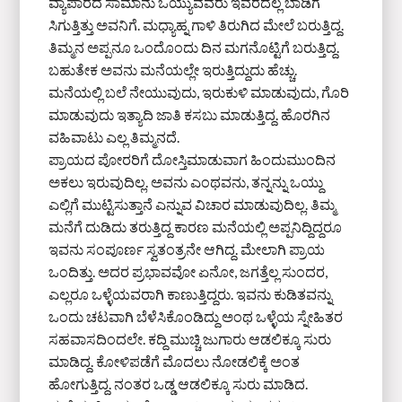
ವ್ಯಾಪಾರದ ಸಾಮಾನು ಒಯ್ಯುವವರು ಇವರದೆಲ್ಲ ಬಾಡಿಗೆ
ಸಿಗುತ್ತಿತ್ತು ಅವನಿಗೆ. ಮಧ್ಯಾಹ್ನ ಗಾಳಿ ತಿರುಗಿದ ಮೇಲೆ ಬರುತ್ತಿದ್ದ.
ತಿಮ್ಮನ ಅಪ್ಪನೂ ಒಂದೊಂದು ದಿನ ಮಗನೊಟ್ಟಿಗೆ ಬರುತ್ತಿದ್ದ.
ಬಹುತೇಕ ಅವನು ಮನೆಯಲ್ಲೇ ಇರುತ್ತಿದ್ದುದು ಹೆಚ್ಚು.
ಮನೆಯಲ್ಲಿ ಬಲೆ ನೇಯುವುದು, ಇರುಕುಳಿ ಮಾಡುವುದು, ಗೊರಿ
ಮಾಡುವುದು ಇತ್ಯಾದಿ ಜಾತಿ ಕಸಬು ಮಾಡುತ್ತಿದ್ದ. ಹೊರಗಿನ
ವಹಿವಾಟು ಎಲ್ಲ ತಿಮ್ಮನದೆ.
ಪ್ರಾಯದ ಪೋರರಿಗೆ ದೋಸ್ತಿಮಾಡುವಾಗ ಹಿಂದುಮುಂದಿನ
ಅಕಲು ಇರುವುದಿಲ್ಲ. ಅವನು ಎಂಥವನು, ತನ್ನನ್ನು ಒಯ್ದು
ಎಲ್ಲಿಗೆ ಮುಟ್ಟಿಸುತ್ತಾನೆ ಎನ್ನುವ ವಿಚಾರ ಮಾಡುವುದಿಲ್ಲ. ತಿಮ್ಮ
ಮನೆಗೆ ದುಡಿದು ತರುತ್ತಿದ್ದ ಕಾರಣ ಮನೆಯಲ್ಲಿ ಅಪ್ಪನಿದ್ದಿದ್ದರೂ
ಇವನು ಸಂಪೂರ್ಣ ಸ್ವತಂತ್ರನೇ ಆಗಿದ್ದ. ಮೇಲಾಗಿ ಪ್ರಾಯ
ಒಂದಿತ್ತು. ಅದರ ಪ್ರಭಾವವೋ ಏನೋ, ಜಗತ್ತೆಲ್ಲ ಸುಂದರ,
ಎಲ್ಲರೂ ಒಳ್ಳೆಯವರಾಗಿ ಕಾಣುತ್ತಿದ್ದರು. ಇವನು ಕುಡಿತವನ್ನು
ಒಂದು ಚಟವಾಗಿ ಬೆಳೆಸಿಕೊಂಡಿದ್ದು ಅಂಥ ಒಳ್ಳೆಯ ಸ್ನೇಹಿತರ
ಸಹವಾಸದಿಂದಲೇ. ಕದ್ದಿ ಮುಚ್ಚಿ ಜುಗಾರು ಆಡಲಿಕ್ಕೂ ಸುರು
ಮಾಡಿದ್ದ. ಕೋಳಿಪಡೆಗೆ ಮೊದಲು ನೋಡಲಿಕ್ಕೆ ಅಂತ
ಹೋಗುತ್ತಿದ್ದ. ನಂತರ ಒಡ್ಡ ಆಡಲಿಕ್ಕೂ ಸುರು ಮಾಡಿದ.