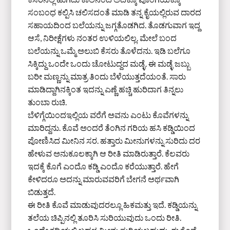
ಸಂಬಂಧ ಕಲ್ಪಿಸಿ ಚಲಿಸದಂತೆ ಮಾಡಿ ತನ್ನ ಕೈಯಲ್ಲಿರುವ ದಾರದ
ಸಹಾಯದಿಂದ ಬಲೆಯನ್ನು ಜಗ್ಗತೊಡಗಿದ. ತೊಡಗುವಾಗ ಇದ್ದ
ಆಸೆ, ನಿರೀಕ್ಷೆಗಳು ನಂತರ ಉಳಿಯಲಿಲ್ಲ. ಮೇಲೆ ಬಂದ
ಬಲೆಯನ್ನು ಒಮ್ಮೆ ಅಲುಬಿ ಕೆಸರು ತೊಳೆದನು. ಇಡಿ ಬಲೆಗೂ
ಸಿಕ್ಕಿದ್ದು ಒಂದೇ ಒಂದು ಚೋಟುದ್ದದ ಮಡ್ಳೆ. ಈ ಮಡ್ಳೆ ಜಬ್ಬು
ಬರೀ ಮಣ್ಣನ್ನು ಮಾತ್ರ ತಿಂದು ಬೆಳೆಯುತ್ತದೆಯಂತೆ. ಸಾರು
ಮಾಡಿದ್ದಾಗಿನಕ್ಕಿಂತ ಇದನ್ನು ಎಣ್ಣೆ ಹಚ್ಚಿ ಹುರಿದಾಗ ತಿನ್ನಲು
ತುಂಬಾ ರುಚಿ.
ಬೆಳಿಗ್ಗೆಯಿಂದಇಲ್ಲಿಯ ವರೆಗೆ ಅವನು ಎಂಟು ಕೊವೆಗಳನ್ನು
ಮಾರಿದ್ದನು. ಕೊವೆ ಅಂದರೆ ತೆಂಗಿನ ಗರಿಯ ಹಸಿ ಕಡ್ಡಿಯಿಂದ
ಪೋಣಿಸಿದ ಮೀನಿನ ಸರ. ಹತ್ತಾರು ಮೀನುಗಳನ್ನು ಸುರಿದು ದರ
ಹೇಳುವ ಅನುಕೂಲಕ್ಕಾಗಿ ಆ ರೀತಿ ಮಾಡಿರುತ್ತಾರೆ. ಕೆಲವರು
ಇದಕ್ಕೆ ಕೊಗೆ ಎಂದೊ ಕಡ್ಡಿ ಎಂದೊ ಕರೆಯುತ್ತಾರೆ. ಹೇಗೆ
ಕೇಳಿದರೂ ಅದನ್ನು ಮಾರುವವರಿಗೆ ಬೇಗನೆ ಅರ್ಥವಾಗಿ
ಬಿಡುತ್ತದೆ.
ಈ ರೀತಿ ಕೊವೆ ಮಾಡುವುದರಲ್ಲೂ ಹಿಕಮತ್ತು ಇದೆ. ಕಡ್ಡಿಯನ್ನು
ತಲೆಯ ಚಿಪ್ಪಿನಲ್ಲಿ ತೂರಿಸಿ ಸುರಿಯುವುದು ಒಂದು ರೀತಿ.