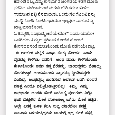
ಕವುಂಚಿ ಇಟ್ಟು ವಿಷ್ಣು ಶಾನಭಾಗರ ಅಂಗಡಿಯ ಕಡೆಗೆ ದೋಣಿ
ನಡೆಸಿದ. ಬೆಳಗಾಮುಂಚೆ ಮಗಳು ಗೌರಿ ತರಲು ಹೇಳಿದ
ಸಾಮಾನಿನ ಪಟ್ಟಿ ನೆನಪಾಯಿತು. ಒಂದು ಸಲ ಸೊಂಟವನ್ನು
ಮುಟ್ಟಿ ನೋಡಿ ನೋಟು ಇದೆಯೋ ಇಲ್ಲವೋ ಎಂಬುದನ್ನು
ಖಾತ್ರಿ ಮಾಡಿಕೊಂಡ.
ಓ ತಿಮ್ಮSS, ಎಂಥಾದ್ದು ಅದೆಯೇನೋ?’ ಎಂದು ಯಾರೋ
ಒದರಿದರು. ತಿಮ್ಮ ಉತ್ತರಿಸುವ ಗೋಜಿಗೆ ಹೋಗದೆ
ಕೇಳಿಸದವನಂತೆ ಮಾಡಿಕೊಂಡು ದೋಣಿ ನಡೆಸಿಯೇ ಬಿಟ್ಟ.
ಈ ಅಂಬೀರ ಮಕ್ಳಿಗೆ ಎಂಥಾ ಸೊಕ್ಕು ನೋಡು' ಎಂದು 
ಬೈದದ್ದೂ ಕೇಳಿಸಿತು ಇವನಿಗೆ. ಅಂಥ ಮಾತು ಕೇಳಿಸಿಕೊಂಡು 
ಕೇಳಿಸಿಕೊಂಡೇ ಇವನ ಗಡ್ಡ ನೆರೆತದ್ದು. ಬಾಯಿದ್ದವರು ಬೇಕಾದ್ದು 
ಬೊಗಳುತ್ತಾರೆ ಅಂದುಕೊಂಡು ಎಲ್ಲವನ್ನೂ ಸ್ವೀಕರಿಸುತ್ತಲೇ 
ಬಂದಿದ್ದ. ಅಂಥದ್ದನ್ನು ಖಂಡಿಸುವ ಅವಕಾಶ ಒದಗಿ ಬಂದರೆ 
ಮಾತ್ರ ಎಂದೂ ಬಿಟ್ಟುಕೊಡುತ್ತಿರಲಿಲ್ಲ!  ತಿಮ್ಮ, ವಿಷ್ಣು 
ಶಾನಭಾಗರ ಅಂಗಡಿ ಹೊಳೆ ಬಾಗಿಲಲ್ಲಿ ಪೊಂಗಯ ನಿಲ್ಲಿಸಿ 
ಫಾಜಿ ಮೆಟ್ಟಲಿನ ಮೇಲೆ ನಂಗಲಕಲ್ಲು ಒಗೆದು ಮೇಲೆ ಹತ್ತಿದ. 
ಅಲ್ಲೇ ಎಡಕ್ಕೆ ಕುಳಿತ ಕೆಲಸಿ ಸುಬ್ಬ ಯಾರದೋ ಗಡ್ಡಕ್ಕೆ 
ಸಾಬೂನು ಬಳಿಯುತ್ತಿದ್ದವನು ಬಾಯಲ್ಲಿ ಇದ್ದ ಕವಳ ಪಕ್ಕಕ್ಕೆ 