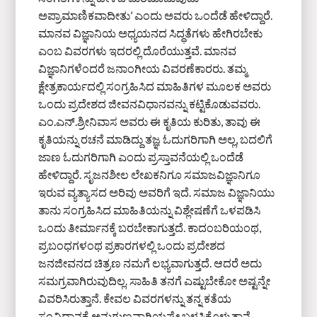
ಅಪ್ರಾಮಾಣಿಕವಾದೀತು’ ಎಂದು ಅವರು ಒಂದೆಡೆ ಹೇಳಿದ್ದಾರೆ.
ಮಾನವ ವಿಜ್ಞಾನಿಯ ಅಧ್ಯಯನದ ಸಿದ್ಧತೆಗಳು ಹೇಗಿರಬೇಕು
ಎಂಬ ವಿವರಗಳು ಇದರಲ್ಲಿ ದೊರೆಯುತ್ತವೆ. ಮಾನವ
ವಿಜ್ಞಾನಿಗಳೆಂದರೆ ಜನಾಂಗೀಯ ವಿವರಣೆಕಾರರು. ತಮ್ಮ
ಕ್ಷೇತ್ರಕಾರ್ಯದಲ್ಲಿ ಸಂಗ್ರಹಿಸಿದ ಮಾಹಿತಿಗಳ ಮೂಲಕ ಅವರು
ಒಂದು ಪ್ರದೇಶದ ಜೀವನವಿಧಾನವನ್ನು ಕಟ್ಟಿಕೊಡುವವರು.
ಎಂ.ಎನ್.ಶ್ರೀನಿವಾಸ ಅವರು ಈ ಕೃತಿಯ ಕುರಿತು, ತಾವು ಈ
ಕೃತಿಯನ್ನು ರಚನೆ ಮಾಡಿದ್ದು ತಜ್ಞ ಓದುಗರಿಗಾಗಿ ಅಲ್ಲ, ಬದಲಿಗೆ
ಜಾಣ ಓದುಗರಿಗಾಗಿ ಎಂದು ಪ್ರಸ್ತಾವನೆಯಲ್ಲಿ ಒಂದೆಡೆ
ಹೇಳಿದ್ದಾರೆ. ಸೃಜನಶೀಲ ಲೇಖಕನಿಗೂ ಸಮಾಜವಿಜ್ಞಾನಿಗೂ
ಇರುವ ವ್ಯತ್ಯಾಸದ ಅರಿವು ಅವರಿಗೆ ಇದೆ. ಸಮಾಜ ವಿಜ್ಞಾನಿಯು
ತಾನು ಸಂಗ್ರಹಿಸಿದ ಮಾಹಿತಿಯನ್ನು ವಿಶ್ಲೇಷಣೆಗೆ ಒಳಪಡಿಸಿ
ಒಂದು ತೀರ್ಮಾನಕ್ಕೆ ಬರಬೇಕಾಗುತ್ತದೆ. ಕಾದಂಬರಿಯಂಥ,
ಪ್ರಬಂಧಗಳಂಥ ಪ್ರಕಾರಗಳಲ್ಲಿ ಒಂದು ಪ್ರದೇಶದ
ಜನಜೀವನದ ಚಿತ್ರಣ ನಮಗೆ ಲಭ್ಯವಾಗುತ್ತದೆ. ಆದರೆ ಅದು
ಸಮಗ್ರವಾಗಿರುವುದಿಲ್ಲ. ಸಾಹಿತಿ ತನಗೆ ಎಷ್ಟುಬೇಕೋ ಅಷ್ಟನ್ನೇ
ವಿವರಿಸಿರುತ್ತಾನೆ. ಕೇವಲ ವಿವರಗಳನ್ನು ತನ್ನ ಕತೆಯ
ಸಂವಿಧಾನಕ್ಕೆ ಅನುಗುಣವಾಗಿಯಷ್ಟೇ ಬಳಸಿಕೊಳ್ಳುತ್ತಾನೆ.