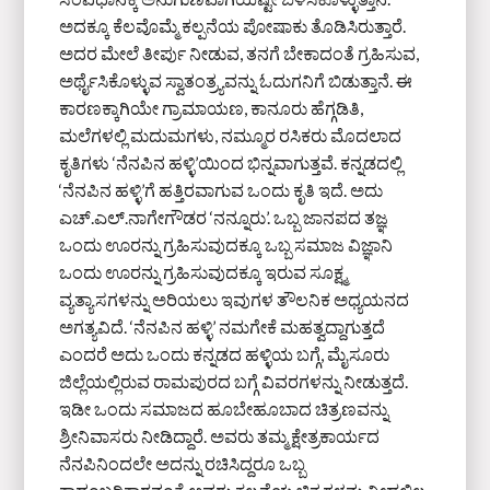
ಅದಕ್ಕೂ ಕೆಲವೊಮ್ಮೆ ಕಲ್ಪನೆಯ ಪೋಷಾಕು ತೊಡಿಸಿರುತ್ತಾರೆ.
ಅದರ ಮೇಲೆ ತೀರ್ಪು ನೀಡುವ, ತನಗೆ ಬೇಕಾದಂತೆ ಗ್ರಹಿಸುವ,
ಅರ್ಥೈಸಿಕೊಳ್ಳುವ ಸ್ವಾತಂತ್ರ್ಯವನ್ನು ಓದುಗನಿಗೆ ಬಿಡುತ್ತಾನೆ. ಈ
ಕಾರಣಕ್ಕಾಗಿಯೇ ಗ್ರಾಮಾಯಣ, ಕಾನೂರು ಹೆಗ್ಗಡಿತಿ,
ಮಲೆಗಳಲ್ಲಿ ಮದುಮಗಳು, ನಮ್ಮೂರ ರಸಿಕರು ಮೊದಲಾದ
ಕೃತಿಗಳು ‘ನೆನಪಿನ ಹಳ್ಳಿ’ಯಿಂದ ಭಿನ್ನವಾಗುತ್ತವೆ. ಕನ್ನಡದಲ್ಲಿ
‘ನೆನಪಿನ ಹಳ್ಳಿ’ಗೆ ಹತ್ತಿರವಾಗುವ ಒಂದು ಕೃತಿ ಇದೆ. ಅದು
ಎಚ್.ಎಲ್.ನಾಗೇಗೌಡರ ‘ನನ್ನೂರು’. ಒಬ್ಬ ಜಾನಪದ ತಜ್ಞ
ಒಂದು ಊರನ್ನು ಗ್ರಹಿಸುವುದಕ್ಕೂ ಒಬ್ಬ ಸಮಾಜ ವಿಜ್ಞಾನಿ
ಒಂದು ಊರನ್ನು ಗ್ರಹಿಸುವುದಕ್ಕೂ ಇರುವ ಸೂಕ್ಷ್ಮ
ವ್ಯತ್ಯಾಸಗಳನ್ನು ಅರಿಯಲು ಇವುಗಳ ತೌಲನಿಕ ಅಧ್ಯಯನದ
ಅಗತ್ಯವಿದೆ. ‘ನೆನಪಿನ ಹಳ್ಳಿ’ ನಮಗೇಕೆ ಮಹತ್ವದ್ದಾಗುತ್ತದೆ
ಎಂದರೆ ಅದು ಒಂದು ಕನ್ನಡದ ಹಳ್ಳಿಯ ಬಗ್ಗೆ, ಮೈಸೂರು
ಜಿಲ್ಲೆಯಲ್ಲಿರುವ ರಾಮಪುರದ ಬಗ್ಗೆ ವಿವರಗಳನ್ನು ನೀಡುತ್ತದೆ.
ಇಡೀ ಒಂದು ಸಮಾಜದ ಹೂಬೇಹೂಬಾದ ಚಿತ್ರಣವನ್ನು
ಶ್ರೀನಿವಾಸರು ನೀಡಿದ್ದಾರೆ. ಅವರು ತಮ್ಮ ಕ್ಷೇತ್ರಕಾರ್ಯದ
ನೆನಪಿನಿಂದಲೇ ಅದನ್ನು ರಚಿಸಿದ್ದರೂ ಒಬ್ಬ