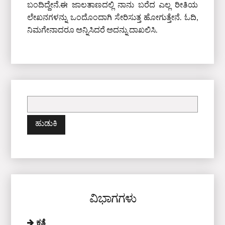
ಬಂದಿದ್ದೇನೆ.ಈ ಜಾಲತಾಣದಲ್ಲಿ ನಾನು ಬರೆದ ಎಲ್ಲ ರೀತಿಯ
ಲೇಖನಗಳನ್ನು ಒಂದೊಂದಾಗಿ ಸೇರಿಸುತ್ತ ಹೋಗುತ್ತೇನೆ. ಓದಿ,
ನಿಮಗೇನಾದರೂ ಅನ್ನಿಸಿದರೆ ಅದನ್ನು ದಾಖಲಿಸಿ.
ಇದಕ್ಕಾಗಿ
ಹುಡುಕಿ:
ವಿಭಾಗಗಳು
ಕತೆ