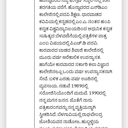
ತರಗತಿಯ ವರೆಗೆ. ಹೊನ್ನಾವರದ ಎಸ್‌ಡಿಎಂ
ಕಾಲೇಜಿನಲ್ಲಿ ಪದವಿ ಶಿಕ್ಷಣ. ಧಾರವಾಡದ
ಕವಿವಿಯಲ್ಲಿ ಕನ್ನಡದಲ್ಲಿ ಎಂ.ಎ. ನಂತರ ಹಂಪಿ
ಕನ್ನಡ ವಿಶ್ವವಿದ್ಯಾನಿಲಯದಿಂದ ಆಧುನಿಕ ಕನ್ನಡ
ಸಾಹಿತ್ಯದ ಬೆಳವಣಿಗೆಯಲ್ಲಿ ಪತ್ರಿಕೆಗಳ ಪಾತ್ರ
ಎಂಬ ವಿಷಯದಲ್ಲಿ ಪಿಎಚ್‌.ಡಿ ಪದವಿ.
ಕಾರವಾರದ ಬಾಡದ ಶಿವಾಜಿ ಕಾಲೇಜಿನಲ್ಲಿ
ಮೂರು ವರ್ಷ ಅರೆಕಾಲಿಕ ಉಪನ್ಯಾಸಕ.
ಹಾಗೆಯೇ ಕಾರವಾರದ ಸರ್ಕಾರಿ ಕಲಾ ವಿಜ್ಞಾನ
ಕಾಲೇಜಿನಲ್ಲೂ ಒಂದು ವರ್ಷ ಉಪನ್ಯಾಸಕನಾಗಿ
ಸೇವೆ. ಬಳಿಕ ಎರಡು ವರ್ಷ ಊರಿನಲ್ಲಿ
ವ್ಯವಸಾಯ. ನಡುವೆ 1989ರಲ್ಲಿ
ಸರೋಜಿನಿಯೊಂದಿಗೆ ಮದುವೆ. 1990ರಲ್ಲಿ
ನನ್ನ ಮಗನ ಜನನ. ಜೊತೆಗೆ ನಾನು
ಪತ್ರಿಕಾರಂಗವನ್ನು ನನ್ನ ವೃತ್ತಿಯನ್ನಾಗಿ
ಸ್ವೀಕರಿಸಿದೆ. ಬೆಳಗಾವಿಯಲ್ಲಿ ರಾಘವೇಂದ್ರ
ಜೋಶಿಯವರ ನಾಡೋಜ, ಹುಬ್ಬಳ್ಳಿಯ