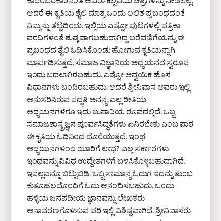
ಕಾದಂಬರಿಕಾರನಂತೆ ಅವರು ಕಲ್ಪನೆಯ ಚಿತ್ರಗಳನ್ನು ನೀಡಲಿಲ್ಲ.
ಆದರೆ ಈ ಕೃತಿಯ ಶೈಲಿ ಮಾತ್ರ ಒಂದು ಲಲಿತ ಪ್ರಬಂಧದಂತೆ
ನಿಮ್ಮನ್ನು ತಟ್ಟದಿರದು. ಇಲ್ಲಿಯ ಎಷ್ಟೋ ಪುಟಗಳಲ್ಲಿ ಪತ್ರಿಕಾ
ವರದಿಗಳಂತೆ ಶುಷ್ಕವಾಗಬಹುದಾಗಿದ್ದ ಬರೆವಣಿಗೆಯನ್ನು ಈ
ಪ್ರಬಂಧದ ಶೈಲಿ ಓದಿಸಿಕೊಂಡು ಹೋಗುವ ಕೃತಿಯನ್ನಾಗಿ
ಮಾರ್ಪಡಿಸುತ್ತದೆ. ಸಮಾಜ ವಿಜ್ಞಾನಿಯ ಅಧ್ಯಯನದ ಸ್ವರೂಪ
ಇಂದು ಬದಲಾಗಿರಬಹುದು. ಎಷ್ಟೋ ಅನ್ವಯಿಕ ಹೊಸ
ವಿಧಾನಗಳು ಬಂದಿರಬಹುದು. ಆದರೆ ಶ್ರೀನಿವಾಸ ಅವರು ಇಲ್ಲಿ
ಅನುಸರಿಸಿರುವ ಪದ್ಧತಿ ಅನನ್ಯ. ಎಲ್ಲ ರೀತಿಯ
ಅಧ್ಯಯನಗಳಿಗೂ ಇದು ಬುನಾದಿಯ ರೂಪದಲ್ಲಿದೆ. ಒಬ್ಬ
ಸಮಾಜಶಾಸ್ತ್ರಜ್ಞನ ಪೂರ್ವಸಿದ್ಧತೆಗಳು ಏನಿರಬೇಕು ಎಂಬ ಪಾಠ
ಈ ಕೃತಿಯ ಓದಿನಿಂದ ದೊರೆಯುತ್ತದೆ. ಇಂಥ
ಅಧ್ಯಯನಗಳಿಂದ ಯಾರಿಗೆ ಲಾಭ? ಎಲ್ಲ ಸರ್ಕಾರಗಳು
ಇಂಥವನ್ನು ವಿವಿಧ ಉದ್ದೇಶಗಳಿಗೆ ಬಳಸಿಕೊಳ್ಳಬಹುದಾಗಿದೆ.
ಇವೆಲ್ಲವನ್ನೂ ಬಿಟ್ಟುಬಿಡಿ. ಒಬ್ಬ ಸಾಮಾನ್ಯ ಓದುಗ ಇದನ್ನು ತುಂಬ
ಕುತೂಹಲದೊಂದಿಗೆ ಓದು ಆನಂದಿಸಬಹುದು. ಒಂದು
ಹಳ್ಳಿಯ ಜನಪದೀಯ ಜ್ಞಾನವನ್ನು ಲೇಖಕರು
ಅನಾವರಣಗೊಳಿಸುವ ಪರಿ ಇಲ್ಲಿ ವಿಶಿಷ್ಟವಾಗಿದೆ. ಶ್ರೀನಿವಾಸರು