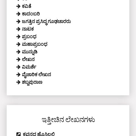
ಕವಿತೆ
ಕಾದಂಬರಿ
ಜಗತ್ತಿನ ಪ್ರಸಿದ್ಧ ಗೂಢಚಾರರು
ನಾಟಕ
ಪ್ರಬಂಧ
ಮಹಾಪ್ರಬಂಧ
ಮುನ್ನುಡಿ
ಲೇಖನ
ವಿಮರ್ಶೆ
ವೈಚಾರಿಕ ಲೇಖನ
ಶಬ್ದಪುರಾಣ
ಇತ್ತೀಚಿನ ಲೇಖನಗಳು
ಕವನದ ಹೊಸ್ತಿಲಲ್ಲಿ