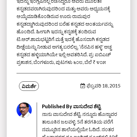
ಇದನ್ನು ಇಂಗ್ಲಿಷಿನಲ್ಲಿ ರಚಿಸಿದ್ದರೂ ಅವರು ಮೂಲತಃ
ಕನ್ನಡದವರಾಗಿರುವುದರಿಂದ ಮತ್ತು ಅವರು ಅಧ್ಯಯನಕ್ಕೆ
ಆಯ್ಕೆಮಾಡಿಕೊಂಡಿರುವ ಊರು ರಾಮಪುರ
ಕನ್ನಡದ್ದಾಗಿರುವುದರಿಂದ ಬರೆಹ ಕನ್ನಡದ ಅಂತರ್ಯವನ್ನು
ಹೊಂದಿದೆ. ಹೀಗಾಗಿ ಇದನ್ನು ಕನ್ನಡಕ್ಕೆ ತಂದಿರುವ
ಟಿ.ಆರ್.ಶಾಮಭಟ್ಟರಿಗೆ ಮತ್ತೆ ಇದಕ್ಕೆ ಹೊಸದಾಗಿ ಕನ್ನಡದ
ದೀಕ್ಷೆಯನ್ನು ನೀಡುವ ಅಗತ್ಯ ಬರಲಿಲ್ಲ. ‘ನೆನಪಿನ ಹಳ್ಳಿ’ ಅಚ್ಚ
ಕನ್ನಡದ ಹಳ್ಳಿಯಾಗಿಯೇ ಇಲ್ಲಿ ಅವತರಿಸಿದೆ. ಪ್ರ: ಐಬಿಎಚ್
ಪ್ರಕಾಶನ, ಬೆಂಗಳೂರು, ಪುಟಗಳು ೬೦೮, ಬೆಲೆ ₹ ೪೦೫
ಫೆಬ್ರವರಿ 18, 2015
ವಿಮರ್ಶೆ
Published By
ವಾಸುದೇವ ಶೆಟ್ಟಿ
ನಾನು ವಾಸುದೇವ ಶೆಟ್ಟಿ. ನನ್ನೂರು ಹೊನ್ನಾವರ
ತಾಲೂಕಿನ ಜಲವಳ್ಳಿ. 5ನೆ ತರಗತಿಯ ವರೆಗೆ
ನಮ್ಮೂರಿನ ಶಾಲೆಯಲ್ಲಿಯೇ ಓದಿದೆ. ನಂತರ
ಹೊನ್ನಾವರದ ನ್ಯೂ ಇಂಗ್ಲಿಷ್ ಸ್ಕೂಲ್‌ನಲ್ಲಿ 10ನೆ