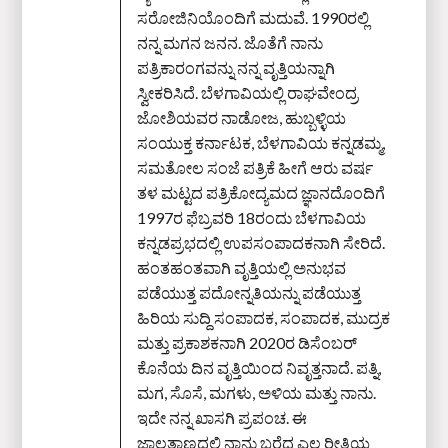
ಸರೋಜಿನಿಯೊಂದಿಗೆ ಮದುವೆ. 1990ರಲ್ಲಿ
ನನ್ನ ಮಗನ ಜನನ. ಜೊತೆಗೆ ನಾನು
ಪತ್ರಿಕಾರಂಗವನ್ನು ನನ್ನ ವೃತ್ತಿಯನ್ನಾಗಿ
ಸ್ವೀಕರಿಸಿದೆ. ಬೆಳಗಾವಿಯಲ್ಲಿ ರಾಘವೇಂದ್ರ
ಜೋಶಿಯವರ ನಾಡೋಜ, ಹುಬ್ಬಳ್ಳಿಯ
ಸಂಯುಕ್ತ ಕರ್ನಾಟಕ, ಬೆಳಗಾವಿಯ ಕನ್ನಡಮ್ಮ,
ಸಮತೋಲ ಸಂಜೆ ಪತ್ರಿಕೆ ಹೀಗೆ ಆರು ವರ್ಷ
ತಳ ಮಟ್ಟದ ಪತ್ರಿಕೋದ್ಯಮದ ಜ್ಞಾನದೊಂದಿಗೆ
1997ರ ಫೆಬ್ರವರಿ 18ರಂದು ಬೆಳಗಾವಿಯ
ಕನ್ನಡಪ್ರಭದಲ್ಲಿ ಉಪಸಂಪಾದಕನಾಗಿ ಸೇರಿದೆ.
ಹಂತಹಂತವಾಗಿ ವೃತ್ತಿಯಲ್ಲಿ ಅನುಭವ
ಪಡೆಯುತ್ತ ಪದೋನ್ನತಿಯನ್ನು ಪಡೆಯುತ್ತ
ಹಿರಿಯ ಸುದ್ದಿ ಸಂಪಾದಕ, ಸಂಪಾದಕ, ಮುದ್ರಕ
ಮತ್ತು ಪ್ರಕಾಶಕನಾಗಿ 2020ರ ಡಿಸೆಂಬರ್‌
ಕೊನೆಯ ದಿನ ವೃತ್ತಿಯಿಂದ ನಿವೃತ್ತನಾದೆ. ಪತ್ನಿ,
ಮಗ, ಸೊಸೆ, ಮಗಳು, ಅಳಿಯ ಮತ್ತು ನಾನು.
ಇದೇ ನನ್ನ ಖಾಸಗಿ ಪ್ರಪಂಚ. ಈ
ಜಾಲತಾಣದಲ್ಲಿ ನಾನು ಬರೆದ ಎಲ್ಲ ರೀತಿಯ