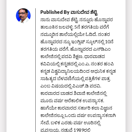
Published By
ವಾಸುದೇವ ಶೆಟ್ಟಿ
ನಾನು ವಾಸುದೇವ ಶೆಟ್ಟಿ. ನನ್ನೂರು ಹೊನ್ನಾವರ
ತಾಲೂಕಿನ ಜಲವಳ್ಳಿ. 5ನೆ ತರಗತಿಯ ವರೆಗೆ
ನಮ್ಮೂರಿನ ಶಾಲೆಯಲ್ಲಿಯೇ ಓದಿದೆ. ನಂತರ
ಹೊನ್ನಾವರದ ನ್ಯೂ ಇಂಗ್ಲಿಷ್ ಸ್ಕೂಲ್‌ನಲ್ಲಿ 10ನೆ
ತರಗತಿಯ ವರೆಗೆ. ಹೊನ್ನಾವರದ ಎಸ್‌ಡಿಎಂ
ಕಾಲೇಜಿನಲ್ಲಿ ಪದವಿ ಶಿಕ್ಷಣ. ಧಾರವಾಡದ
ಕವಿವಿಯಲ್ಲಿ ಕನ್ನಡದಲ್ಲಿ ಎಂ.ಎ. ನಂತರ ಹಂಪಿ
ಕನ್ನಡ ವಿಶ್ವವಿದ್ಯಾನಿಲಯದಿಂದ ಆಧುನಿಕ ಕನ್ನಡ
ಸಾಹಿತ್ಯದ ಬೆಳವಣಿಗೆಯಲ್ಲಿ ಪತ್ರಿಕೆಗಳ ಪಾತ್ರ
ಎಂಬ ವಿಷಯದಲ್ಲಿ ಪಿಎಚ್‌.ಡಿ ಪದವಿ.
ಕಾರವಾರದ ಬಾಡದ ಶಿವಾಜಿ ಕಾಲೇಜಿನಲ್ಲಿ
ಮೂರು ವರ್ಷ ಅರೆಕಾಲಿಕ ಉಪನ್ಯಾಸಕ.
ಹಾಗೆಯೇ ಕಾರವಾರದ ಸರ್ಕಾರಿ ಕಲಾ ವಿಜ್ಞಾನ
ಕಾಲೇಜಿನಲ್ಲೂ ಒಂದು ವರ್ಷ ಉಪನ್ಯಾಸಕನಾಗಿ
ಸೇವೆ. ಬಳಿಕ ಎರಡು ವರ್ಷ ಊರಿನಲ್ಲಿ
ವ್ಯವಸಾಯ. ನಡುವೆ 1989ರಲ್ಲಿ