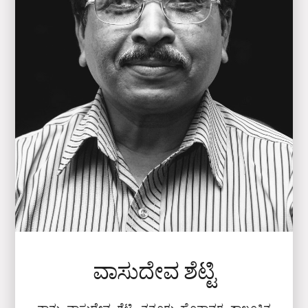
ವಾಸುದೇವ ಶೆಟ್ಟಿ
ನಾನು ವಾಸುದೇವ ಶೆಟ್ಟಿ. ನನ್ನೂರು ಹೊನ್ನಾವರ ತಾಲೂಕಿನ