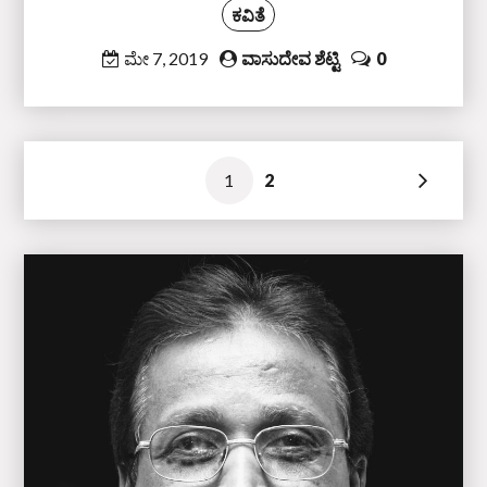
ಕವಿತೆ
ಮೇ 7, 2019
ವಾಸುದೇವ ಶೆಟ್ಟಿ
0
ಲೇಖನಗಳ
1
2
ನ್ಯಾವಿಗೇಶನ್