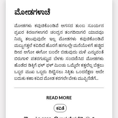
ಮೋಡಗಳಾಚೆ
ಮೋಡಗಳು ಕವುಚಿಕೊಂಡಿವೆ ಆಗಸದ ತುಂಬ ಸೂರ್ಯನ
ಪ್ರಖರ ಕಿರಣಗಳಾಗಲಿ ಚಂದ್ರನ ತಂಗದಿರಾಗಲಿ ಯಾವವೂ
ನಿಮ್ಮ ತಲುಪುವುದೇ ಇಲ್ಲ ಮೋಡಗಳು ಕವುಚಿಕೊಂಡಿವೆ
ಮಬ್ಬುಗತ್ತಲೆ ಕವಿದಿದೆ ಹೊರಗೆ ಹಗಲಲ್ಲೇ ಮನೆಯೊಳಗೆ ಹಚ್ಚಿದ
ದೀಪ ಆಗೋ ಈಗೋ ಬಂದೇ ಬಿಡುವುದು ಮಳೆ ಎನ್ನುವಂತೆ
ಬಿರುಗಾಳಿ ಪತರಗುಟ್ಟುವ ಬೆಳಕು ಸಂದಣಿಸಿದ ಮೋಡಗಳು
ಹೊಡೆದ ಡಿಕ್ಕಿಗೆ ಫಳ್‌ ಫಳ್‌ ಮಿಂಚು ಒಮ್ಮೆಲೇ ಕತ್ತಲೆಲ್ಲ ಬೆತ್ತಲು
ಒಬ್ಬರ ಮುಖ ಒಬ್ಬರು ದಿಟ್ಟಿಸಲು ಸಿಕ್ಕಿತು ಒಂದರೆಕ್ಷಣ ಅದೇ
ಬದುಕು ಕಣಾ ಕವಿದ ಮೋಡ ಕರಗಲೇ ಬೇಕು ಮುಪ್ಪಿನೆಡೆಗೆ...
READ MORE
ಕವಿತೆ