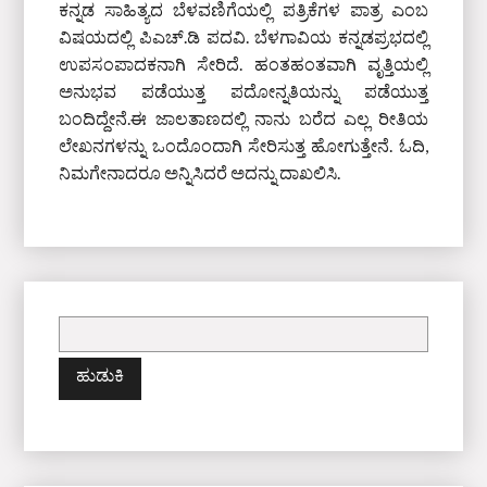
ಕನ್ನಡ ಸಾಹಿತ್ಯದ ಬೆಳವಣಿಗೆಯಲ್ಲಿ ಪತ್ರಿಕೆಗಳ ಪಾತ್ರ ಎಂಬ
ವಿಷಯದಲ್ಲಿ ಪಿಎಚ್‌.ಡಿ ಪದವಿ. ಬೆಳಗಾವಿಯ ಕನ್ನಡಪ್ರಭದಲ್ಲಿ
ಉಪಸಂಪಾದಕನಾಗಿ ಸೇರಿದೆ. ಹಂತಹಂತವಾಗಿ ವೃತ್ತಿಯಲ್ಲಿ
ಅನುಭವ ಪಡೆಯುತ್ತ ಪದೋನ್ನತಿಯನ್ನು ಪಡೆಯುತ್ತ
ಬಂದಿದ್ದೇನೆ.ಈ ಜಾಲತಾಣದಲ್ಲಿ ನಾನು ಬರೆದ ಎಲ್ಲ ರೀತಿಯ
ಲೇಖನಗಳನ್ನು ಒಂದೊಂದಾಗಿ ಸೇರಿಸುತ್ತ ಹೋಗುತ್ತೇನೆ. ಓದಿ,
ನಿಮಗೇನಾದರೂ ಅನ್ನಿಸಿದರೆ ಅದನ್ನು ದಾಖಲಿಸಿ.
ಇದಕ್ಕಾಗಿ
ಹುಡುಕಿ: