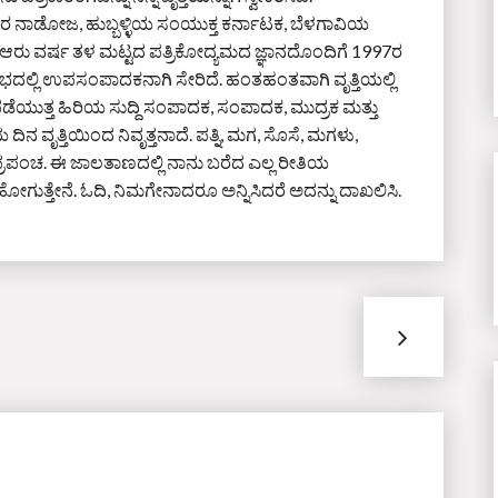
 ನಾಡೋಜ, ಹುಬ್ಬಳ್ಳಿಯ ಸಂಯುಕ್ತ ಕರ್ನಾಟಕ, ಬೆಳಗಾವಿಯ
ೆ ಆರು ವರ್ಷ ತಳ ಮಟ್ಟದ ಪತ್ರಿಕೋದ್ಯಮದ ಜ್ಞಾನದೊಂದಿಗೆ 1997ರ
ರಭದಲ್ಲಿ ಉಪಸಂಪಾದಕನಾಗಿ ಸೇರಿದೆ. ಹಂತಹಂತವಾಗಿ ವೃತ್ತಿಯಲ್ಲಿ
ೆಯುತ್ತ ಹಿರಿಯ ಸುದ್ದಿ ಸಂಪಾದಕ, ಸಂಪಾದಕ, ಮುದ್ರಕ ಮತ್ತು
ಿನ ವೃತ್ತಿಯಿಂದ ನಿವೃತ್ತನಾದೆ. ಪತ್ನಿ, ಮಗ, ಸೊಸೆ, ಮಗಳು,
ಪ್ರಪಂಚ. ಈ ಜಾಲತಾಣದಲ್ಲಿ ನಾನು ಬರೆದ ಎಲ್ಲ ರೀತಿಯ
ಗುತ್ತೇನೆ. ಓದಿ, ನಿಮಗೇನಾದರೂ ಅನ್ನಿಸಿದರೆ ಅದನ್ನು ದಾಖಲಿಸಿ.