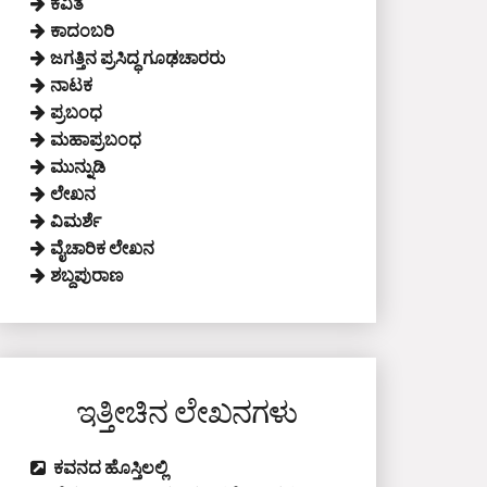
ಕವಿತೆ
ಕಾದಂಬರಿ
ಜಗತ್ತಿನ ಪ್ರಸಿದ್ಧ ಗೂಢಚಾರರು
ನಾಟಕ
ಪ್ರಬಂಧ
ಮಹಾಪ್ರಬಂಧ
ಮುನ್ನುಡಿ
ಲೇಖನ
ವಿಮರ್ಶೆ
ವೈಚಾರಿಕ ಲೇಖನ
ಶಬ್ದಪುರಾಣ
ಇತ್ತೀಚಿನ ಲೇಖನಗಳು
ಕವನದ ಹೊಸ್ತಿಲಲ್ಲಿ