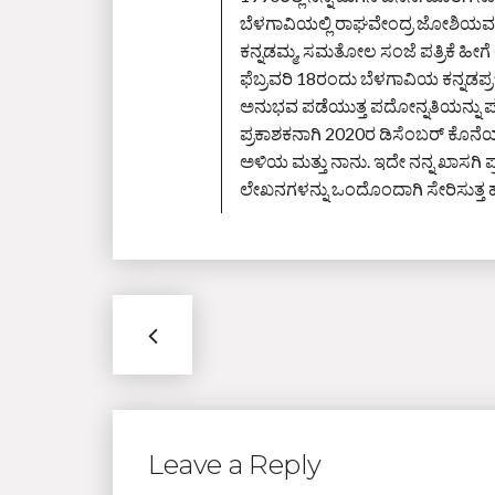
ಬೆಳಗಾವಿಯಲ್ಲಿ ರಾಘವೇಂದ್ರ ಜೋಶಿಯವರ
ಕನ್ನಡಮ್ಮ, ಸಮತೋಲ ಸಂಜೆ ಪತ್ರಿಕೆ ಹೀಗ
ಫೆಬ್ರವರಿ 18ರಂದು ಬೆಳಗಾವಿಯ ಕನ್ನಡಪ್
ಅನುಭವ ಪಡೆಯುತ್ತ ಪದೋನ್ನತಿಯನ್ನು ಪಡ
ಪ್ರಕಾಶಕನಾಗಿ 2020ರ ಡಿಸೆಂಬರ್‌ ಕೊನೆಯ ದ
ಅಳಿಯ ಮತ್ತು ನಾನು. ಇದೇ ನನ್ನ ಖಾಸಗಿ 
ಲೇಖನಗಳನ್ನು ಒಂದೊಂದಾಗಿ ಸೇರಿಸುತ್ತ ಹೋ
Leave a Reply