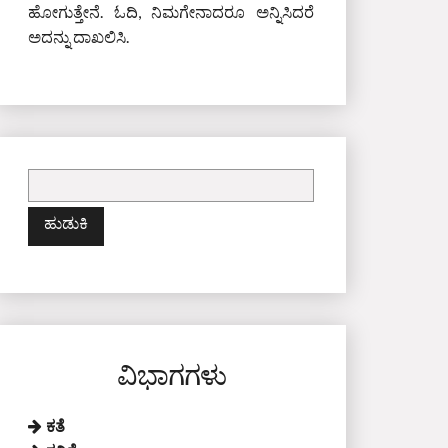
ಹೋಗುತ್ತೇನೆ. ಓದಿ, ನಿಮಗೇನಾದರೂ ಅನ್ನಿಸಿದರೆ
ಅದನ್ನು ದಾಖಲಿಸಿ.
ಇದಕ್ಕಾಗಿ
ಹುಡುಕಿ:
ವಿಭಾಗಗಳು
ಕತೆ