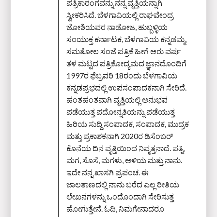
ಪತ್ರಿಕಾರಂಗವನ್ನು ನನ್ನ ವೃತ್ತಿಯನ್ನಾಗಿ
ಸ್ವೀಕರಿಸಿದೆ. ಬೆಳಗಾವಿಯಲ್ಲಿ ರಾಘವೇಂದ್ರ
ಜೋಶಿಯವರ ನಾಡೋಜ, ಹುಬ್ಬಳ್ಳಿಯ
ಸಂಯುಕ್ತ ಕರ್ನಾಟಕ, ಬೆಳಗಾವಿಯ ಕನ್ನಡಮ್ಮ,
ಸಮತೋಲ ಸಂಜೆ ಪತ್ರಿಕೆ ಹೀಗೆ ಆರು ವರ್ಷ
ತಳ ಮಟ್ಟದ ಪತ್ರಿಕೋದ್ಯಮದ ಜ್ಞಾನದೊಂದಿಗೆ
1997ರ ಫೆಬ್ರವರಿ 18ರಂದು ಬೆಳಗಾವಿಯ
ಕನ್ನಡಪ್ರಭದಲ್ಲಿ ಉಪಸಂಪಾದಕನಾಗಿ ಸೇರಿದೆ.
ಹಂತಹಂತವಾಗಿ ವೃತ್ತಿಯಲ್ಲಿ ಅನುಭವ
ಪಡೆಯುತ್ತ ಪದೋನ್ನತಿಯನ್ನು ಪಡೆಯುತ್ತ
ಹಿರಿಯ ಸುದ್ದಿ ಸಂಪಾದಕ, ಸಂಪಾದಕ, ಮುದ್ರಕ
ಮತ್ತು ಪ್ರಕಾಶಕನಾಗಿ 2020ರ ಡಿಸೆಂಬರ್‌
ಕೊನೆಯ ದಿನ ವೃತ್ತಿಯಿಂದ ನಿವೃತ್ತನಾದೆ. ಪತ್ನಿ,
ಮಗ, ಸೊಸೆ, ಮಗಳು, ಅಳಿಯ ಮತ್ತು ನಾನು.
ಇದೇ ನನ್ನ ಖಾಸಗಿ ಪ್ರಪಂಚ. ಈ
ಜಾಲತಾಣದಲ್ಲಿ ನಾನು ಬರೆದ ಎಲ್ಲ ರೀತಿಯ
ಲೇಖನಗಳನ್ನು ಒಂದೊಂದಾಗಿ ಸೇರಿಸುತ್ತ
ಹೋಗುತ್ತೇನೆ. ಓದಿ, ನಿಮಗೇನಾದರೂ