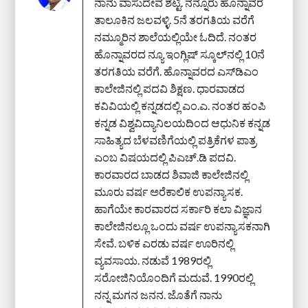
ನಾನು ವಾಸುದೇವ ಶೆಟ್ಟಿ. ನನ್ನೂರು ಹೊನ್ನಾವರ
ತಾಲೂಕಿನ ಜಲವಳ್ಳಿ. 5ನೆ ತರಗತಿಯ ವರೆಗೆ
ನಮ್ಮೂರಿನ ಶಾಲೆಯಲ್ಲಿಯೇ ಓದಿದೆ. ನಂತರ
ಹೊನ್ನಾವರದ ನ್ಯೂ ಇಂಗ್ಲಿಷ್ ಸ್ಕೂಲ್‌ನಲ್ಲಿ 10ನೆ
ತರಗತಿಯ ವರೆಗೆ. ಹೊನ್ನಾವರದ ಎಸ್‌ಡಿಎಂ
ಕಾಲೇಜಿನಲ್ಲಿ ಪದವಿ ಶಿಕ್ಷಣ. ಧಾರವಾಡದ
ಕವಿವಿಯಲ್ಲಿ ಕನ್ನಡದಲ್ಲಿ ಎಂ.ಎ. ನಂತರ ಹಂಪಿ
ಕನ್ನಡ ವಿಶ್ವವಿದ್ಯಾನಿಲಯದಿಂದ ಆಧುನಿಕ ಕನ್ನಡ
ಸಾಹಿತ್ಯದ ಬೆಳವಣಿಗೆಯಲ್ಲಿ ಪತ್ರಿಕೆಗಳ ಪಾತ್ರ
ಎಂಬ ವಿಷಯದಲ್ಲಿ ಪಿಎಚ್‌.ಡಿ ಪದವಿ.
ಕಾರವಾರದ ಬಾಡದ ಶಿವಾಜಿ ಕಾಲೇಜಿನಲ್ಲಿ
ಮೂರು ವರ್ಷ ಅರೆಕಾಲಿಕ ಉಪನ್ಯಾಸಕ.
ಹಾಗೆಯೇ ಕಾರವಾರದ ಸರ್ಕಾರಿ ಕಲಾ ವಿಜ್ಞಾನ
ಕಾಲೇಜಿನಲ್ಲೂ ಒಂದು ವರ್ಷ ಉಪನ್ಯಾಸಕನಾಗಿ
ಸೇವೆ. ಬಳಿಕ ಎರಡು ವರ್ಷ ಊರಿನಲ್ಲಿ
ವ್ಯವಸಾಯ. ನಡುವೆ 1989ರಲ್ಲಿ
ಸರೋಜಿನಿಯೊಂದಿಗೆ ಮದುವೆ. 1990ರಲ್ಲಿ
ನನ್ನ ಮಗನ ಜನನ. ಜೊತೆಗೆ ನಾನು