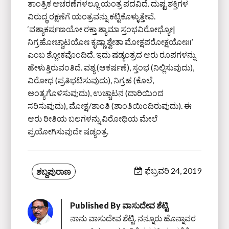
ತಾಂತ್ರಿಕ ಆಚರಣೆಗಳಲ್ಲೂ ಯಂತ್ರ ಪದವಿದೆ. ದುಷ್ಟ ಶಕ್ತಿಗಳ
ವಿರುದ್ಧ ರಕ್ಷಣೆಗೆ ಯಂತ್ರವನ್ನು ಕಟ್ಟಿಕೊಳ್ಳುತ್ತೇವೆ.
‘ವಶ್ಯಾಕರ್ಷಣಯೋ ರಕ್ತಾ ಶ್ಯಾಮಾ ಸ್ತಂಭವಿರೋಧ್ಯೋ|
ನಿಗ್ರಹೋಚ್ಚಾಟಯೋಃ ಕೃಷ್ಣಾ ಶ್ವೇತಾ ಮೋಕ್ಷಪರೋಕ್ಷಯೋಃ॥’
ಎಂಬ ಶ್ಲೋಕವೊಂದಿದೆ. ಇದು ಷಡ್ಯಂತ್ರದ ಆರು ರೂಪಗಳನ್ನು
ಹೇಳುತ್ತಿರುವಂತಿದೆ. ವಶ್ಯ (ಆಕರ್ಷಣೆ), ಸ್ತಂಭ (ನಿಲ್ಲಿಸುವುದು),
ವಿರೋಧ (ಪ್ರತಿಭಟಿಸುವುದು), ನಿಗ್ರಹ (ಕೊಲೆ,
ಅಂತ್ಯಗೊಳಿಸುವುದು), ಉಚ್ಚಾಟನ (ದಾರಿಯಿಂದ
ಸರಿಸುವುದು), ಮೋಕ್ಷ/ಶಾಂತಿ (ಶಾಂತಿಯಿಂದಿರುವುದು). ಈ
ಆರು ರೀತಿಯ ಬಲಗಳನ್ನು ವಿರೋಧಿಯ ಮೇಲೆ
ಪ್ರಯೋಗಿಸುವುದೇ ಷಡ್ಯಂತ್ರ.
ಫೆಬ್ರವರಿ 24, 2019
ಶಬ್ದಪುರಾಣ
Published By
ವಾಸುದೇವ ಶೆಟ್ಟಿ
ನಾನು ವಾಸುದೇವ ಶೆಟ್ಟಿ. ನನ್ನೂರು ಹೊನ್ನಾವರ