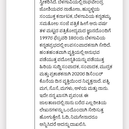
ಸ್ವೀಕರಿಸಿದೆ. ಬೆಳಗಾವಿಯಲ್ಲಿ ರಾಘವೇಂದ್ರ
ಜೋಶಿಯವರ ನಾಡೋಜ, ಹುಬ್ಬಳ್ಳಿಯ
ಸಂಯುಕ್ತ ಕರ್ನಾಟಕ, ಬೆಳಗಾವಿಯ ಕನ್ನಡಮ್ಮ,
ಸಮತೋಲ ಸಂಜೆ ಪತ್ರಿಕೆ ಹೀಗೆ ಆರು ವರ್ಷ
ತಳ ಮಟ್ಟದ ಪತ್ರಿಕೋದ್ಯಮದ ಜ್ಞಾನದೊಂದಿಗೆ
1997ರ ಫೆಬ್ರವರಿ 18ರಂದು ಬೆಳಗಾವಿಯ
ಕನ್ನಡಪ್ರಭದಲ್ಲಿ ಉಪಸಂಪಾದಕನಾಗಿ ಸೇರಿದೆ.
ಹಂತಹಂತವಾಗಿ ವೃತ್ತಿಯಲ್ಲಿ ಅನುಭವ
ಪಡೆಯುತ್ತ ಪದೋನ್ನತಿಯನ್ನು ಪಡೆಯುತ್ತ
ಹಿರಿಯ ಸುದ್ದಿ ಸಂಪಾದಕ, ಸಂಪಾದಕ, ಮುದ್ರಕ
ಮತ್ತು ಪ್ರಕಾಶಕನಾಗಿ 2020ರ ಡಿಸೆಂಬರ್‌
ಕೊನೆಯ ದಿನ ವೃತ್ತಿಯಿಂದ ನಿವೃತ್ತನಾದೆ. ಪತ್ನಿ,
ಮಗ, ಸೊಸೆ, ಮಗಳು, ಅಳಿಯ ಮತ್ತು ನಾನು.
ಇದೇ ನನ್ನ ಖಾಸಗಿ ಪ್ರಪಂಚ. ಈ
ಜಾಲತಾಣದಲ್ಲಿ ನಾನು ಬರೆದ ಎಲ್ಲ ರೀತಿಯ
ಲೇಖನಗಳನ್ನು ಒಂದೊಂದಾಗಿ ಸೇರಿಸುತ್ತ
ಹೋಗುತ್ತೇನೆ. ಓದಿ, ನಿಮಗೇನಾದರೂ
ಅನ್ನಿಸಿದರೆ ಅದನ್ನು ದಾಖಲಿಸಿ.