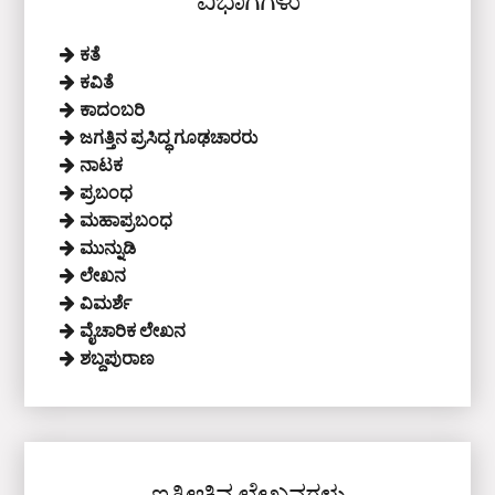
ವಿಭಾಗಗಳು
ಕತೆ
ಕವಿತೆ
ಕಾದಂಬರಿ
ಜಗತ್ತಿನ ಪ್ರಸಿದ್ಧ ಗೂಢಚಾರರು
ನಾಟಕ
ಪ್ರಬಂಧ
ಮಹಾಪ್ರಬಂಧ
ಮುನ್ನುಡಿ
ಲೇಖನ
ವಿಮರ್ಶೆ
ವೈಚಾರಿಕ ಲೇಖನ
ಶಬ್ದಪುರಾಣ
ಇತ್ತೀಚಿನ ಲೇಖನಗಳು