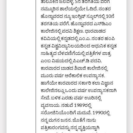
ತಾಲೂಕಿನ ಜಲವಳ್ಳಿ. 5ನೆ ತರಗತಿಯ ವರೆಗೆ
ನಮ್ಮೂರಿನ ಶಾಲೆಯಲ್ಲಿಯೇ ಓದಿದೆ. ನಂತರ
ಹೊನ್ನಾವರದ ನ್ಯೂ ಇಂಗ್ಲಿಷ್ ಸ್ಕೂಲ್‌ನಲ್ಲಿ 10ನೆ
ತರಗತಿಯ ವರೆಗೆ. ಹೊನ್ನಾವರದ ಎಸ್‌ಡಿಎಂ
ಕಾಲೇಜಿನಲ್ಲಿ ಪದವಿ ಶಿಕ್ಷಣ. ಧಾರವಾಡದ
ಕವಿವಿಯಲ್ಲಿ ಕನ್ನಡದಲ್ಲಿ ಎಂ.ಎ. ನಂತರ ಹಂಪಿ
ಕನ್ನಡ ವಿಶ್ವವಿದ್ಯಾನಿಲಯದಿಂದ ಆಧುನಿಕ ಕನ್ನಡ
ಸಾಹಿತ್ಯದ ಬೆಳವಣಿಗೆಯಲ್ಲಿ ಪತ್ರಿಕೆಗಳ ಪಾತ್ರ
ಎಂಬ ವಿಷಯದಲ್ಲಿ ಪಿಎಚ್‌.ಡಿ ಪದವಿ.
ಕಾರವಾರದ ಬಾಡದ ಶಿವಾಜಿ ಕಾಲೇಜಿನಲ್ಲಿ
ಮೂರು ವರ್ಷ ಅರೆಕಾಲಿಕ ಉಪನ್ಯಾಸಕ.
ಹಾಗೆಯೇ ಕಾರವಾರದ ಸರ್ಕಾರಿ ಕಲಾ ವಿಜ್ಞಾನ
ಕಾಲೇಜಿನಲ್ಲೂ ಒಂದು ವರ್ಷ ಉಪನ್ಯಾಸಕನಾಗಿ
ಸೇವೆ. ಬಳಿಕ ಎರಡು ವರ್ಷ ಊರಿನಲ್ಲಿ
ವ್ಯವಸಾಯ. ನಡುವೆ 1989ರಲ್ಲಿ
ಸರೋಜಿನಿಯೊಂದಿಗೆ ಮದುವೆ. 1990ರಲ್ಲಿ
ನನ್ನ ಮಗನ ಜನನ. ಜೊತೆಗೆ ನಾನು
ಪತ್ರಿಕಾರಂಗವನ್ನು ನನ್ನ ವೃತ್ತಿಯನ್ನಾಗಿ