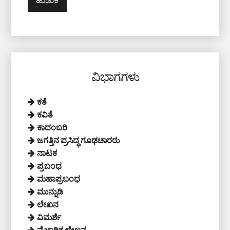
ವಿಭಾಗಗಳು
ಕತೆ
ಕವಿತೆ
ಕಾದಂಬರಿ
ಜಗತ್ತಿನ ಪ್ರಸಿದ್ಧ ಗೂಢಚಾರರು
ನಾಟಕ
ಪ್ರಬಂಧ
ಮಹಾಪ್ರಬಂಧ
ಮುನ್ನುಡಿ
ಲೇಖನ
ವಿಮರ್ಶೆ
ವೈಚಾರಿಕ ಲೇಖನ