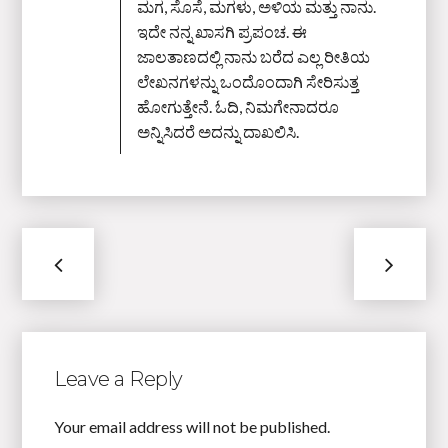
ಮಗ, ಸೊಸೆ, ಮಗಳು, ಅಳಿಯ ಮತ್ತು ನಾನು.
ಇದೇ ನನ್ನ ಖಾಸಗಿ ಪ್ರಪಂಚ. ಈ
ಜಾಲತಾಣದಲ್ಲಿ ನಾನು ಬರೆದ ಎಲ್ಲ ರೀತಿಯ
ಲೇಖನಗಳನ್ನು ಒಂದೊಂದಾಗಿ ಸೇರಿಸುತ್ತ
ಹೋಗುತ್ತೇನೆ. ಓದಿ, ನಿಮಗೇನಾದರೂ
ಅನ್ನಿಸಿದರೆ ಅದನ್ನು ದಾಖಲಿಸಿ.
Leave a Reply
Your email address will not be published.