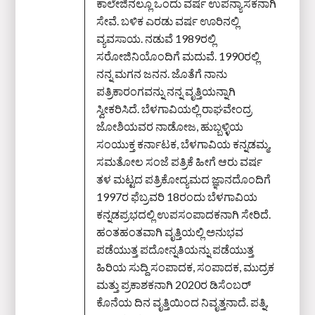
ಕಾಲೇಜಿನಲ್ಲೂ ಒಂದು ವರ್ಷ ಉಪನ್ಯಾಸಕನಾಗಿ
ಸೇವೆ. ಬಳಿಕ ಎರಡು ವರ್ಷ ಊರಿನಲ್ಲಿ
ವ್ಯವಸಾಯ. ನಡುವೆ 1989ರಲ್ಲಿ
ಸರೋಜಿನಿಯೊಂದಿಗೆ ಮದುವೆ. 1990ರಲ್ಲಿ
ನನ್ನ ಮಗನ ಜನನ. ಜೊತೆಗೆ ನಾನು
ಪತ್ರಿಕಾರಂಗವನ್ನು ನನ್ನ ವೃತ್ತಿಯನ್ನಾಗಿ
ಸ್ವೀಕರಿಸಿದೆ. ಬೆಳಗಾವಿಯಲ್ಲಿ ರಾಘವೇಂದ್ರ
ಜೋಶಿಯವರ ನಾಡೋಜ, ಹುಬ್ಬಳ್ಳಿಯ
ಸಂಯುಕ್ತ ಕರ್ನಾಟಕ, ಬೆಳಗಾವಿಯ ಕನ್ನಡಮ್ಮ,
ಸಮತೋಲ ಸಂಜೆ ಪತ್ರಿಕೆ ಹೀಗೆ ಆರು ವರ್ಷ
ತಳ ಮಟ್ಟದ ಪತ್ರಿಕೋದ್ಯಮದ ಜ್ಞಾನದೊಂದಿಗೆ
1997ರ ಫೆಬ್ರವರಿ 18ರಂದು ಬೆಳಗಾವಿಯ
ಕನ್ನಡಪ್ರಭದಲ್ಲಿ ಉಪಸಂಪಾದಕನಾಗಿ ಸೇರಿದೆ.
ಹಂತಹಂತವಾಗಿ ವೃತ್ತಿಯಲ್ಲಿ ಅನುಭವ
ಪಡೆಯುತ್ತ ಪದೋನ್ನತಿಯನ್ನು ಪಡೆಯುತ್ತ
ಹಿರಿಯ ಸುದ್ದಿ ಸಂಪಾದಕ, ಸಂಪಾದಕ, ಮುದ್ರಕ
ಮತ್ತು ಪ್ರಕಾಶಕನಾಗಿ 2020ರ ಡಿಸೆಂಬರ್‌
ಕೊನೆಯ ದಿನ ವೃತ್ತಿಯಿಂದ ನಿವೃತ್ತನಾದೆ. ಪತ್ನಿ,