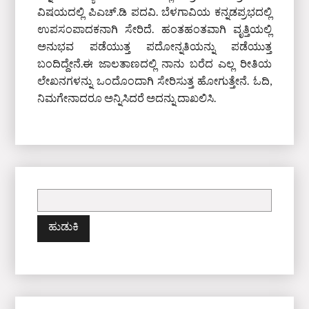
ವಿಷಯದಲ್ಲಿ ಪಿಎಚ್‌.ಡಿ ಪದವಿ. ಬೆಳಗಾವಿಯ ಕನ್ನಡಪ್ರಭದಲ್ಲಿ
ಉಪಸಂಪಾದಕನಾಗಿ ಸೇರಿದೆ. ಹಂತಹಂತವಾಗಿ ವೃತ್ತಿಯಲ್ಲಿ
ಅನುಭವ ಪಡೆಯುತ್ತ ಪದೋನ್ನತಿಯನ್ನು ಪಡೆಯುತ್ತ
ಬಂದಿದ್ದೇನೆ.ಈ ಜಾಲತಾಣದಲ್ಲಿ ನಾನು ಬರೆದ ಎಲ್ಲ ರೀತಿಯ
ಲೇಖನಗಳನ್ನು ಒಂದೊಂದಾಗಿ ಸೇರಿಸುತ್ತ ಹೋಗುತ್ತೇನೆ. ಓದಿ,
ನಿಮಗೇನಾದರೂ ಅನ್ನಿಸಿದರೆ ಅದನ್ನು ದಾಖಲಿಸಿ.
ಇದಕ್ಕಾಗಿ
ಹುಡುಕಿ: