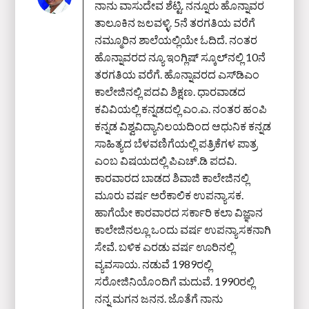
ನಾನು ವಾಸುದೇವ ಶೆಟ್ಟಿ. ನನ್ನೂರು ಹೊನ್ನಾವರ
ತಾಲೂಕಿನ ಜಲವಳ್ಳಿ. 5ನೆ ತರಗತಿಯ ವರೆಗೆ
ನಮ್ಮೂರಿನ ಶಾಲೆಯಲ್ಲಿಯೇ ಓದಿದೆ. ನಂತರ
ಹೊನ್ನಾವರದ ನ್ಯೂ ಇಂಗ್ಲಿಷ್ ಸ್ಕೂಲ್‌ನಲ್ಲಿ 10ನೆ
ತರಗತಿಯ ವರೆಗೆ. ಹೊನ್ನಾವರದ ಎಸ್‌ಡಿಎಂ
ಕಾಲೇಜಿನಲ್ಲಿ ಪದವಿ ಶಿಕ್ಷಣ. ಧಾರವಾಡದ
ಕವಿವಿಯಲ್ಲಿ ಕನ್ನಡದಲ್ಲಿ ಎಂ.ಎ. ನಂತರ ಹಂಪಿ
ಕನ್ನಡ ವಿಶ್ವವಿದ್ಯಾನಿಲಯದಿಂದ ಆಧುನಿಕ ಕನ್ನಡ
ಸಾಹಿತ್ಯದ ಬೆಳವಣಿಗೆಯಲ್ಲಿ ಪತ್ರಿಕೆಗಳ ಪಾತ್ರ
ಎಂಬ ವಿಷಯದಲ್ಲಿ ಪಿಎಚ್‌.ಡಿ ಪದವಿ.
ಕಾರವಾರದ ಬಾಡದ ಶಿವಾಜಿ ಕಾಲೇಜಿನಲ್ಲಿ
ಮೂರು ವರ್ಷ ಅರೆಕಾಲಿಕ ಉಪನ್ಯಾಸಕ.
ಹಾಗೆಯೇ ಕಾರವಾರದ ಸರ್ಕಾರಿ ಕಲಾ ವಿಜ್ಞಾನ
ಕಾಲೇಜಿನಲ್ಲೂ ಒಂದು ವರ್ಷ ಉಪನ್ಯಾಸಕನಾಗಿ
ಸೇವೆ. ಬಳಿಕ ಎರಡು ವರ್ಷ ಊರಿನಲ್ಲಿ
ವ್ಯವಸಾಯ. ನಡುವೆ 1989ರಲ್ಲಿ
ಸರೋಜಿನಿಯೊಂದಿಗೆ ಮದುವೆ. 1990ರಲ್ಲಿ
ನನ್ನ ಮಗನ ಜನನ. ಜೊತೆಗೆ ನಾನು