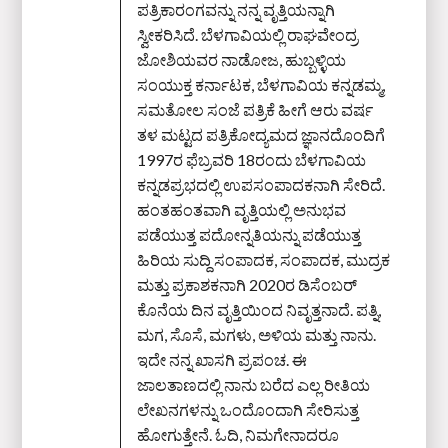
ಪತ್ರಿಕಾರಂಗವನ್ನು ನನ್ನ ವೃತ್ತಿಯನ್ನಾಗಿ
ಸ್ವೀಕರಿಸಿದೆ. ಬೆಳಗಾವಿಯಲ್ಲಿ ರಾಘವೇಂದ್ರ
ಜೋಶಿಯವರ ನಾಡೋಜ, ಹುಬ್ಬಳ್ಳಿಯ
ಸಂಯುಕ್ತ ಕರ್ನಾಟಕ, ಬೆಳಗಾವಿಯ ಕನ್ನಡಮ್ಮ,
ಸಮತೋಲ ಸಂಜೆ ಪತ್ರಿಕೆ ಹೀಗೆ ಆರು ವರ್ಷ
ತಳ ಮಟ್ಟದ ಪತ್ರಿಕೋದ್ಯಮದ ಜ್ಞಾನದೊಂದಿಗೆ
1997ರ ಫೆಬ್ರವರಿ 18ರಂದು ಬೆಳಗಾವಿಯ
ಕನ್ನಡಪ್ರಭದಲ್ಲಿ ಉಪಸಂಪಾದಕನಾಗಿ ಸೇರಿದೆ.
ಹಂತಹಂತವಾಗಿ ವೃತ್ತಿಯಲ್ಲಿ ಅನುಭವ
ಪಡೆಯುತ್ತ ಪದೋನ್ನತಿಯನ್ನು ಪಡೆಯುತ್ತ
ಹಿರಿಯ ಸುದ್ದಿ ಸಂಪಾದಕ, ಸಂಪಾದಕ, ಮುದ್ರಕ
ಮತ್ತು ಪ್ರಕಾಶಕನಾಗಿ 2020ರ ಡಿಸೆಂಬರ್‌
ಕೊನೆಯ ದಿನ ವೃತ್ತಿಯಿಂದ ನಿವೃತ್ತನಾದೆ. ಪತ್ನಿ,
ಮಗ, ಸೊಸೆ, ಮಗಳು, ಅಳಿಯ ಮತ್ತು ನಾನು.
ಇದೇ ನನ್ನ ಖಾಸಗಿ ಪ್ರಪಂಚ. ಈ
ಜಾಲತಾಣದಲ್ಲಿ ನಾನು ಬರೆದ ಎಲ್ಲ ರೀತಿಯ
ಲೇಖನಗಳನ್ನು ಒಂದೊಂದಾಗಿ ಸೇರಿಸುತ್ತ
ಹೋಗುತ್ತೇನೆ. ಓದಿ, ನಿಮಗೇನಾದರೂ