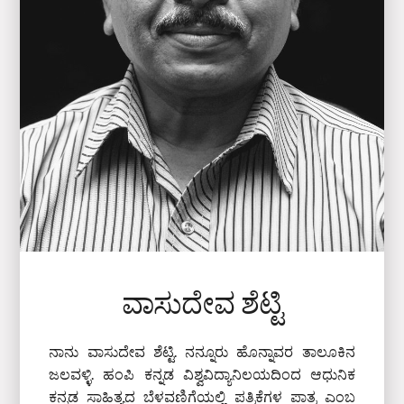
ವಾಸುದೇವ ಶೆಟ್ಟಿ
ನಾನು ವಾಸುದೇವ ಶೆಟ್ಟಿ. ನನ್ನೂರು ಹೊನ್ನಾವರ ತಾಲೂಕಿನ
ಜಲವಳ್ಳಿ. ಹಂಪಿ ಕನ್ನಡ ವಿಶ್ವವಿದ್ಯಾನಿಲಯದಿಂದ ಆಧುನಿಕ
ಕನ್ನಡ ಸಾಹಿತ್ಯದ ಬೆಳವಣಿಗೆಯಲ್ಲಿ ಪತ್ರಿಕೆಗಳ ಪಾತ್ರ ಎಂಬ