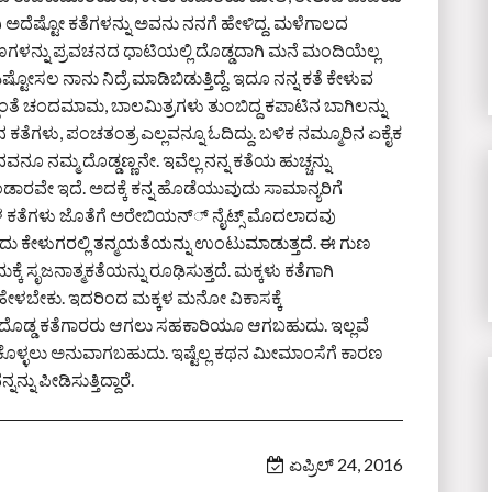
ದೆಷ್ಟೋ ಕತೆಗಳನ್ನು ಅವನು ನನಗೆ ಹೇಳಿದ್ದ. ಮಳೆಗಾಲದ
ಣಗಳನ್ನು ಪ್ರವಚನದ ಧಾಟಿಯಲ್ಲಿ ದೊಡ್ಡದಾಗಿ ಮನೆ ಮಂದಿಯೆಲ್ಲ
ಎಷ್ಟೋಸಲ ನಾನು ನಿದ್ರೆ ಮಾಡಿಬಿಡುತ್ತಿದ್ದೆ. ಇದೂ ನನ್ನ ಕತೆ ಕೇಳುವ
್ತಿದ್ದಂತೆ ಚಂದಮಾಮ, ಬಾಲಮಿತ್ರಗಳು ತುಂಬಿದ್ದ ಕಪಾಟಿನ ಬಾಗಿಲನ್ನು
ನ ಕತೆಗಳು, ಪಂಚತಂತ್ರ ಎಲ್ಲವನ್ನೂ ಓದಿದ್ದು. ಬಳಿಕ ನಮ್ಮೂರಿನ ಏಕೈಕ
ವನೂ ನಮ್ಮ ದೊಡ್ಡಣ್ಣನೇ. ಇವೆಲ್ಲ ನನ್ನ ಕತೆಯ ಹುಚ್ಚನ್ನು
ಾರವೇ ಇದೆ. ಅದಕ್ಕೆ ಕನ್ನ ಹೊಡೆಯುವುದು ಸಾಮಾನ್ಯರಿಗೆ
ೇತಾಳ ಕತೆಗಳು ಜೊತೆಗೆ ಅರೇಬಿಯನ್್ ನೈಟ್ಸ್ ಮೊದಲಾದವು
ವುದು ಕೇಳುಗರಲ್ಲಿ ತನ್ಮಯತೆಯನ್ನು ಉಂಟುಮಾಡುತ್ತದೆ. ಈ ಗುಣ
ೆ ಸೃಜನಾತ್ಮಕತೆಯನ್ನು ರೂಢಿಸುತ್ತದೆ. ಮಕ್ಕಳು ಕತೆಗಾಗಿ
 ಹೇಳಬೇಕು. ಇದರಿಂದ ಮಕ್ಕಳ ಮನೋ ವಿಕಾಸಕ್ಕೆ
ದೊಡ್ಡ ಕತೆಗಾರರು ಆಗಲು ಸಹಕಾರಿಯೂ ಆಗಬಹುದು. ಇಲ್ಲವೆ
ೆಸಿಕೊಳ್ಳಲು ಅನುವಾಗಬಹುದು. ಇಷ್ಟೆಲ್ಲ ಕಥನ ಮೀಮಾಂಸೆಗೆ ಕಾರಣ
್ನು ಪೀಡಿಸುತ್ತಿದ್ದಾರೆ.
ಏಪ್ರಿಲ್ 24, 2016