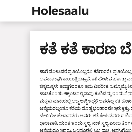
Holesaalu
ಕತೆ ಕತೆ ಕಾರಣ ಬೆ
ಹಾಗೆ ನೋಡಿದರೆ ಪ್ರತಿಯೊಬ್ಬರೂ ಕತೆಗಾರರೇ. ಪ್ರತಿಯೊಬ್ಬರ
ಅವಕಾಶಕ್ಕಾಗಿ ಕಾಯುತ್ತಿರುತ್ತಾನೆ. ಕತೆ ಹೇಳುವ ಹರ್ಕತ್
ಚಿಕ್ಕಮಕ್ಕಳು ಇದ್ದಾಗಲಂತೂ ಇದು ವಿಪರೀತ. ಒಮ್ಮೊಮ್ಮೆ ಕಿರ
ಹಾಡಿಕೊಂಡು ಚಿಕ್ಕಂದಿನಲ್ಲಿ ನಾವು ಕುಣಿದದ್ದು ಇಂದು ನೆನಪಾಗು
ಮಕ್ಕಳು ಮನೆಯಲ್ಲಿ ಅಜ್ಜ ಅಜ್ಜಿ ಇದ್ದರೆ ಅವರನ್ನು ಕತೆ ಹ
ಅಜ್ಜಿಯರಲ್ಲಂತೂ ಕತೆಯ ದೊಡ್ಡ ಭಂಡಾರವೇ ಇರುತ್ತಿತ್
ಹೇಳಿಯೇ ಹೇಳುವವರು ಅವರು. ಕತೆ ಕೇಳುವವರು ದಣಿಯುತ್ತಿ
ಧಾರಾವಾಹಿಯಂತೆ ಇಂದು ಸ್ವಲ್ಪ, ನಾಳೆ ಸ್ವಲ್ಪ ಎಂದು ತಿಂಗ
ಅಜ್ಜಿಯರೂ ಇದ್ದರು. ಒಂದೂರಲ್ಲಿ ಒಬ್ಬ ರಾಜ. ಅವನಿಗೊಬ್ಬ