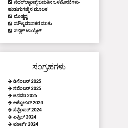
ನೆದರ್‌ಲ್ಯಾಂಡ್ಸ್‌ ಬದುಕಿನ ಒಳನೋಟಗಳು-
ಹುಡುಗುಗಣ್ಣಿನ ಮೂಲಕ
ದೊಡ್ಡವ್ವ
ಮೌಲ್ಯಮಾಪಕರ ಮಾತು
ಪಬ್ಲಿಕ್‌ ಟಾಯ್ಲೆಟ್‌
ಸಂಗ್ರಹಗಳು
ಡಿಸೆಂಬರ್ 2025
ನವೆಂಬರ್ 2025
ಜನವರಿ 2025
ಅಕ್ಟೋಬರ್ 2024
ಸೆಪ್ಟೆಂಬರ್ 2024
ಏಪ್ರಿಲ್ 2024
ಮಾರ್ಚ್ 2024