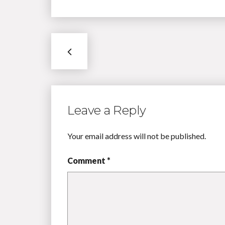
Leave a Reply
Your email address will not be published.
Comment *