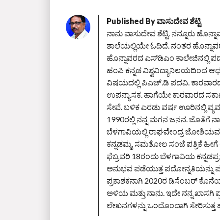
Published By
ವಾಸುದೇವ ಶೆಟ್ಟಿ
ನಾನು ವಾಸುದೇವ ಶೆಟ್ಟಿ. ನನ್ನೂರು ಹೊನ್
ಶಾಲೆಯಲ್ಲಿಯೇ ಓದಿದೆ. ನಂತರ ಹೊನ್ನಾವರದ 
ಹೊನ್ನಾವರದ ಎಸ್‌ಡಿಎಂ ಕಾಲೇಜಿನಲ್ಲಿ ಪದ
ಹಂಪಿ ಕನ್ನಡ ವಿಶ್ವವಿದ್ಯಾನಿಲಯದಿಂದ ಆಧು
ವಿಷಯದಲ್ಲಿ ಪಿಎಚ್‌.ಡಿ ಪದವಿ. ಕಾರವಾರ
ಉಪನ್ಯಾಸಕ. ಹಾಗೆಯೇ ಕಾರವಾರದ ಸರ್ಕಾರ
ಸೇವೆ. ಬಳಿಕ ಎರಡು ವರ್ಷ ಊರಿನಲ್ಲಿ ವ
1990ರಲ್ಲಿ ನನ್ನ ಮಗನ ಜನನ. ಜೊತೆಗೆ ನಾನು ಪ
ಬೆಳಗಾವಿಯಲ್ಲಿ ರಾಘವೇಂದ್ರ ಜೋಶಿಯವರ
ಕನ್ನಡಮ್ಮ, ಸಮತೋಲ ಸಂಜೆ ಪತ್ರಿಕೆ ಹೀಗ
ಫೆಬ್ರವರಿ 18ರಂದು ಬೆಳಗಾವಿಯ ಕನ್ನಡಪ್
ಅನುಭವ ಪಡೆಯುತ್ತ ಪದೋನ್ನತಿಯನ್ನು ಪಡ
ಪ್ರಕಾಶಕನಾಗಿ 2020ರ ಡಿಸೆಂಬರ್‌ ಕೊನೆಯ ದ
ಅಳಿಯ ಮತ್ತು ನಾನು. ಇದೇ ನನ್ನ ಖಾಸಗಿ 
ಲೇಖನಗಳನ್ನು ಒಂದೊಂದಾಗಿ ಸೇರಿಸುತ್ತ ಹೋ