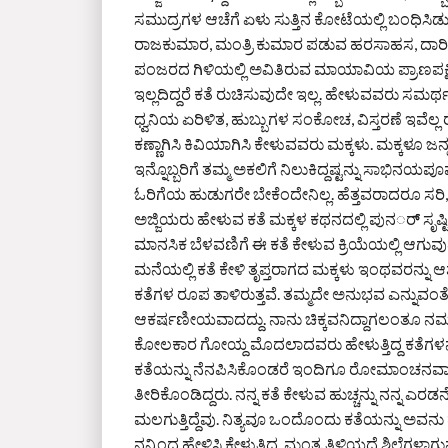
ಸಮುದ್ರಗಳ ಆಚೆಗೆ ಏಳು ಸುತ್ತಿನ ಕೋಟೆಯಲ್ಲಿ ಬಂಧಿಸ
ರಾಜಕುಮಾರ, ಮಂತ್ರಿ ಕುಮಾರ ಪಡುವ ಹರಸಾಹಸ, ದಾರಿಯ
ಪಂಜರದ ಗಿಳಿಯಲ್ಲಿ ಅವಿತಿರುವ ಮಾಯಾವಿಯ ಪ್ರಾಣಪಕ್ಷಿ
ಇಲ್ಲದಿದ್ದರೆ ಕತೆ ರುಚಿಸುವುದೇ ಇಲ್ಲ. ಹೇಳುವವರು ಸಮ
ಧ್ವನಿಯ ಏರಿಳಿತ, ಹುಬ್ಬುಗಳ ಸಂಕೋಚ, ವಿಸ್ತರಣೆ ಇವೆಲ್ಲ
ಕಣ್ಣಾಗಿಸಿ ಕಿವಿಯಾಗಿಸಿ ಕೇಳುವವರು ಮಕ್ಕಳು. ಮಕ್ಕಳೂ
ಇನ್ನೊಬ್ಬರಿಗೆ ತಮ್ಮ ಅಕಲಿಗೆ ನಿಲುಕಿದ್ದಷ್ಟನ್ನು ಸಾಭಿನ
ಓರಿಗೆಯ ಹುಡುಗರೇ ಬೇಕೆಂದೇನಿಲ್ಲ. ಹೆತ್ತವರಾದರೂ ಸರಿ, 
ಅಜ್ಜಿಯರು ಹೇಳುವ ಕತೆ ಮಕ್ಕಳ ಕಥನದಲ್ಲಿ ಪುನರ್್ ಸೃ
ಮಾನಸಿಕ ಬೆಳವಣಿಗೆ ಈ ಕತೆ ಕೇಳುವ ಕ್ರಿಯೆಯಲ್ಲಿ ಆಗು
ಮನೆಯಲ್ಲಿ ಕತೆ ಕೇಳಿ ತೃಪ್ತರಾಗದ ಮಕ್ಕಳು ಇಂಥವರನ್ನು
ಕತೆಗಳ ರೂಪ ತಾಳಿರುತ್ತವೆ. ತಮ್ಮದೇ ಅನುಭವ ಎನ್ನುವಂ
ಆಕರ್ಷಣೀಯವಾದದ್ದು. ನಾನು ಚಿಕ್ಕವನಿದ್ದಾಗಲಂತೂ ನಮ
ಕೋಲಕಾರ ಗೋಯ್ದ ಮೊದಲಾದವರು ಹೇಳುತ್ತಿದ್ದ ಕತೆಗಳನ್ನು
ಕತೆಯನ್ನು ನೆನಪಿಸಿಕೊಂಡರೆ ಇಂದಿಗೂ ರೋಮಾಂಚನವಾಗುವು
ತೀರಿಕೊಂಡಿದ್ದರು. ನನ್ನ ಕತೆ ಕೇಳುವ ಹುಚ್ಚನ್ನು ನನ್ನ ಎರಡನ
ಮಲಗುತ್ತಿದ್ದೆವು. ನಿತ್ಯವೂ ಒಂದೊಂದು ಕತೆಯನ್ನು ಅವನು 
ನನ್ನಿಂದ ಹೇಳಿಸಿ ಕೇಳುತ್ತಿದ್ದ. ಮಂತ್ರ ತಿಳಿಯದೆ ಶಿ